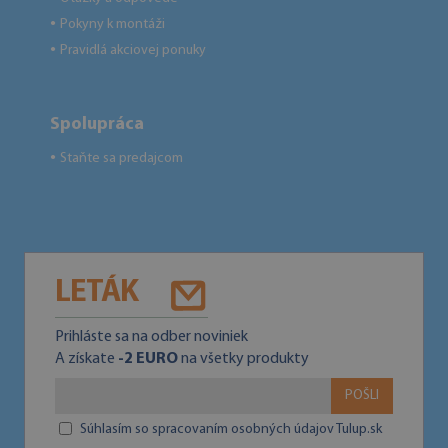
Pokyny k montáži
●
Pravidlá akciovej ponuky
●
Spolupráca
Staňte sa predajcom
●
LETÁK
Prihláste sa na odber noviniek
A získate
-2 EURO
na všetky produkty
POŠLI
Súhlasím so spracovaním osobných údajov Tulup.sk