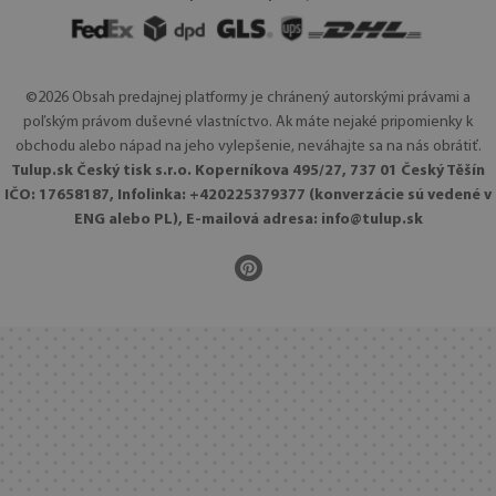
©2026 Obsah predajnej platformy je chránený autorskými právami a
poľským právom duševné vlastníctvo. Ak máte nejaké pripomienky k
obchodu alebo nápad na jeho vylepšenie, neváhajte sa na nás obrátiť.
Tulup.sk Český tisk s.r.o. Koperníkova 495/27, 737 01 Český Těšín
IČO: 17658187, Infolinka: +420225379377 (konverzácie sú vedené v
ENG alebo PL), E-mailová adresa:
info@tulup.sk