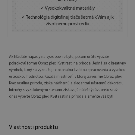
✓ Vysokokvalitné materiály
✓ Technológia digitálnej tlače šetrná k Vám aj k
životnému prostrediu
Ak hľadáte nápady na vyzdobenie bytu, potom určite využite
pokrokovú formu Obraz plexi Kvet rastlina príroda. Jedná sa o kreatívny
výrobok, ktorý sa vyznačuje dokonalou kvalitou spracovania a vysokou
estetickou hodnotou. Každá miestnosť, v ktorej zavesíme Obraz plexi
Kvet rastlina príroda, získa nádhernú a elegantnú nástennú dekoráciu.
Interiéry s vyzdobenými stenami získavajú náležitý ráz, preto si už
dnes vyberte Obraz plexi Kvet rastlina príroda a zmeňte váš byt!
Vlastnosti produktu