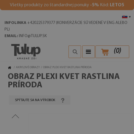
V
šetky produkty zo štandardnej ponuky
-5%
Kód:
LETO5
▾
INFOLINKA
+420225379377 (KONVERZÁCIE SÚ VEDENÉ V ENG ALEBO
PL)
EMAIL:
INFO@TULUP.SK
(
0
)
/
AKRYLOVÉ OBRAZY
/
OBRAZ PLEXI KVET RASTLINA PRÍRODA
OBRAZ PLEXI KVET RASTLINA
PRÍRODA
SPÝTAJTE SA NA VÝROBOK