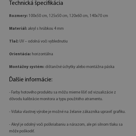
Technická špecifikácia
Rozmery:
100x50 cm, 125x50 cm, 120x60 cm, 140x70 cm
Materiál:
akryl s hrúbkou 4 mm
Tlač:
UV – odolná voči vyblednutiu
Orientácia:
horizontálna
Montážny systém:
dištančné úchytky alebo montážna páska
Ďalšie informácie:
- Farby hotového produktu sa môžu mierne líšiť od vizualizácie z
dôvodu kalibrácie monitora a typu použitého atramentu.
- Vďaka vlastnej výrobe je možné na želanie zákazníka upraviť grafiku.
- Akryl je odolný voči poškriabaniu a nárazom, ale pri silnom tlaku sa
môže poškodiť.