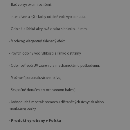
- Tlač vo vysokom rozlíšení,
- Intenzívne a sýte farby odolné voči vyblednutiu,
- Odolná a ľahká akrylová doska s hrúbkou 4 mm,
- Moderný, elegantný sklenený efekt,
- Povrch odolný voči vlhkosti a ľahko čistiteľný,
- Odolnosť voči UV žiareniu a mechanickému poškodeniu,
- Možnosť personalizácie motívu,
- Bezpečné doručenie v ochrannom balení,
- Jednoduchá montáž pomocou dištančných úchytiek alebo
montážnej pásky.
- Produkt vyrobený v Poľsku