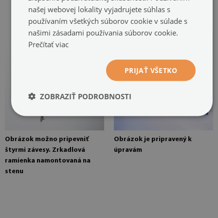
závesy prilepené na dvoch
našej webovej lokality vyjadrujete súhlas s
miestach
používaním všetkých súborov cookie v súlade s
našimi zásadami používania súborov cookie.
Prečítať viac
PRIJAŤ VŠETKO
ZOBRAZIŤ PODROBNOSTI
Obrázok možno pripevniť
Obrázok je pripravený k
štyrmi závesy. Zrkadlová
úpravám
ramienka namontovaná na
stenu