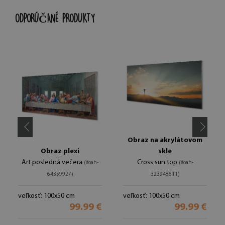
ODPORÚČANÉ PRODUKTY
Obraz na akrylátovom
Obraz plexi
skle
Art posledná večera
Cross sun top
(#oah-
(#oah-
64359927)
323948611)
veľkosť: 100x50 cm
veľkosť: 100x50 cm
99.99 €
99.99 €