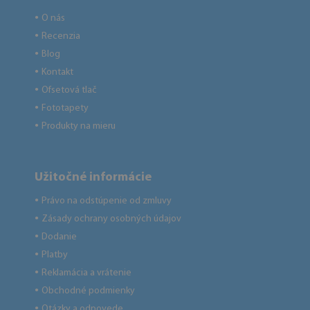
O nás
●
Recenzia
●
Blog
●
Kontakt
●
Ofsetová tlač
●
Fototapety
●
Produkty na mieru
●
Užitočné informácie
Právo na odstúpenie od zmluvy
●
Zásady ochrany osobných údajov
●
Dodanie
●
Platby
●
Reklamácia a vrátenie
●
Obchodné podmienky
●
Otázky a odpovede
●