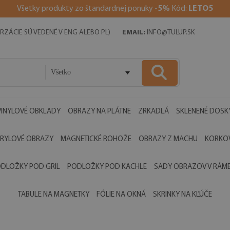
V
šetky produkty zo štandardnej ponuky
-5%
Kód:
LETO5
RZÁCIE SÚ VEDENÉ V ENG ALEBO PL)
EMAIL:
INFO@TULUP.SK
Všetko
VINYLOVÉ OBKLADY
OBRAZY NA PLÁTNE
ZRKADLÁ
SKLENENÉ DOSK
RYLOVÉ OBRAZY
MAGNETICKÉ ROHOŽE
OBRAZY Z MACHU
KORKOV
DLOŽKY POD GRIL
PODLOŽKY POD KACHLE
SADY OBRAZOV V RÁM
TABULE NA MAGNETKY
FÓLIE NA OKNÁ
SKRINKY NA KĽÚČE