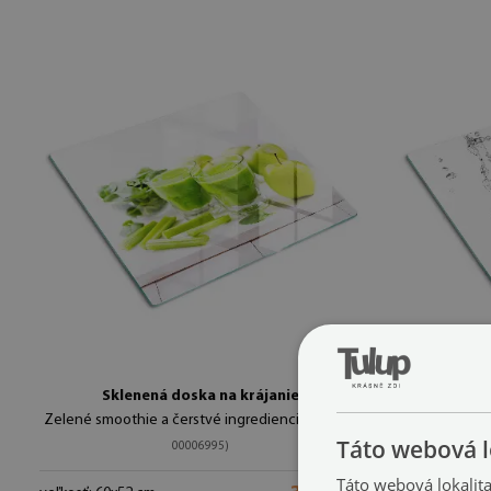
Sklenená doska na krájanie
Zelené smoothie a čerstvé ingrediencie
Koko
(#ddk-nr-
Táto webová l
00006995)
veľkosť: 60x5
Táto webová lokalit