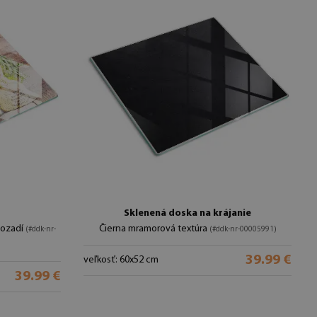
Sklenená doska na krájanie
pozadí
Čierna mramorová textúra
(#ddk-nr-
(#ddk-nr-00005991)
39.99 €
veľkosť: 60x52 cm
39.99 €