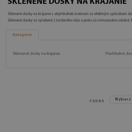
SKLENENÉ DOSKY NA KRÁJANIE
Sklenené dosky na krájanie s akýmkoľvek motívom sú efektným spôsobom dek
Sklenené dosky sú vyrobené z tvrdeného skla a preto sú mimoriadne odolné. 
Kategórie
Sklenené dosky na krájanie
Priehľadné dosk
Wybierz
FARBA