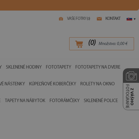
VAŠE FOTKY (
)
KONTAKT
0
▾
(
0
)
Množstvo:
0,00
€
Y
SKLENENÉ HODINY
FOTOTAPETY
FOTOTAPETY NA DVERE
É NÁSTENKY
KÚPEĽŇOVÉ KOBERČEKY
ROLETY NA OKNO
FOTOGRAFIE
Z VÁŠHO
E
TAPETY NA NÁBYTOK
FOTORÁMČEKY
SKLENENÉ POLICE