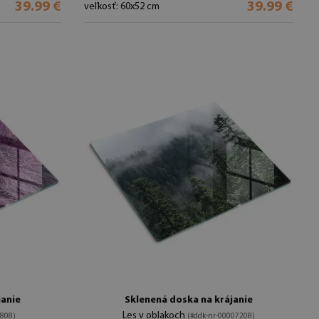
39.99 €
39.99 €
veľkosť: 60x52 cm
janie
Sklenená doska na krájanie
Les v oblakoch
7808)
(#ddk-nr-00007208)