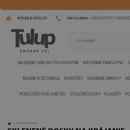
RÝCHLE
NÁKLAD
INFOLINKA
+420225379377 (KONVE
SKLENENÉ OBKLADY DO KUCHYNE
NÁSTENNÉ PANELY PVC
MAGNETICKÉ TABULE
ROHOŽKY
SKLENENÉ OBRAZY
AK
PODLOŽKY POD SVIEČKU
STOLOVÉ DOSKY
PLAGÁTY
PO
/
SKLENENÉ DOSKY