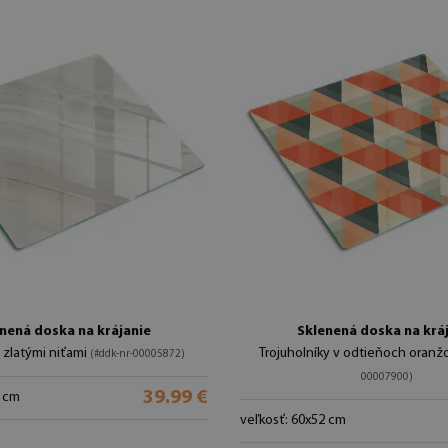
nená doska na krájanie
Sklenená doska na krá
 zlatými niťami
Trojuholníky v odtieňoch oranž
(#ddk-nr-00005872)
00007900)
39.99 €
2 cm
veľkosť: 60x52 cm