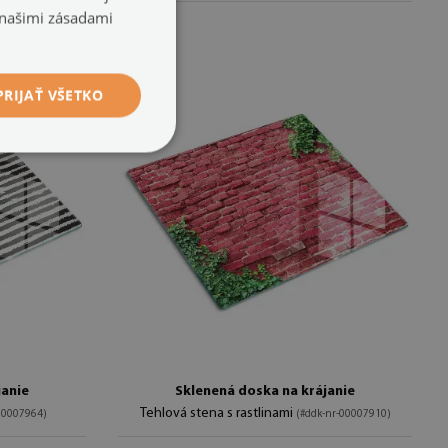
 našimi zásadami
PRIJAŤ VŠETKO
janie
Sklenená doska na krájanie
Tehlová stena s rastlinami
00007964)
(#ddk-nr-00007910)