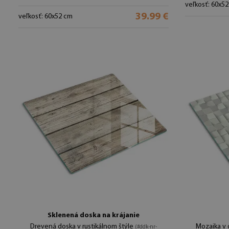
veľkosť: 60x5
39.99 €
veľkosť: 60x52 cm
Sklenená doska na krájanie
Drevená doska v rustikálnom štýle
Mozaika v 
(#ddk-nr-