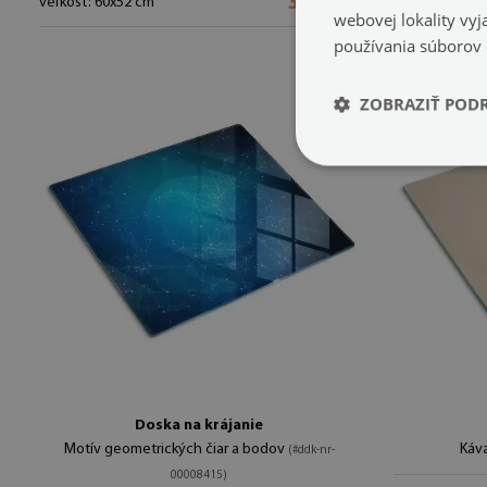
39.99 €
veľkosť: 60x52 cm
webovej lokality vy
používania súborov
ZOBRAZIŤ POD
Doska na krájanie
Motív geometrických čiar a bodov
Káv
(#ddk-nr-
00008415)