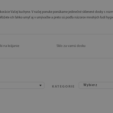
orácie Vašej kuchyne. V našej ponuke ponúkame jedinečné sklenené dosky s rozm
Môžete ich ľahko umyť aj v umývačke a preto sú podľa názorov mnohých ľudí hygie
i na krájanie
Sklo za varnú dosku
Wybierz
KATEGORIE