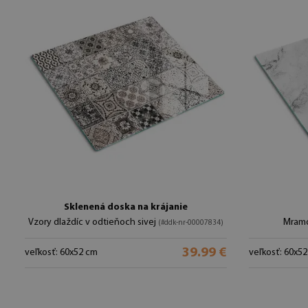
Sklenená doska na krájanie
Vzory dlaždíc v odtieňoch sivej
Mramo
(#ddk-nr-00007834)
39.99 €
veľkosť: 60x52 cm
veľkosť: 60x5