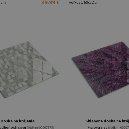
39.99 €
2 cm
veľkosť: 60x52 cm
Doska na krájanie
Sklenená doska na krá
odtieňoch sivej
Fialová srsť
(#ddk-nr-00007875)
(#ddk-nr-0000