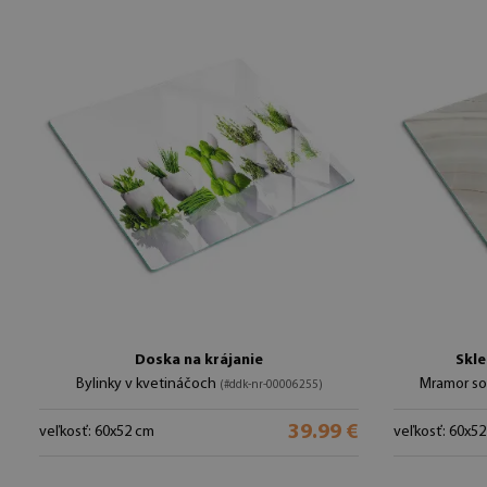
Doska na krájanie
Skle
Bylinky v kvetináčoch
Mramor so
(#ddk-nr-00006255)
39.99 €
veľkosť: 60x52 cm
veľkosť: 60x5