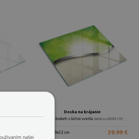
janie
Doska na krájanie
Zelený bokeh s lúčmi svetla
nr-00006441)
(#ddk-nr-00009119)
39.99 €
39.99 €
veľkosť: 60x52 cm
Používaním našej