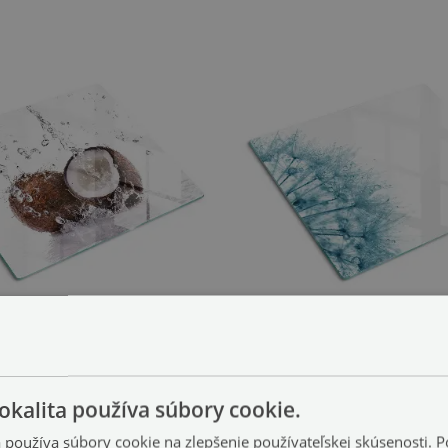
Doska na krájanie
Sklenená doska na krá
s vo vode
Púpavy s kvapkami vody
(#ddk-nr-00006923)
(#ddk-
okalita používa súbory cookie.
39.99 €
2 cm
veľkosť: 60x52 cm
a používa súbory cookie na zlepšenie používateľskej skúsenosti. 