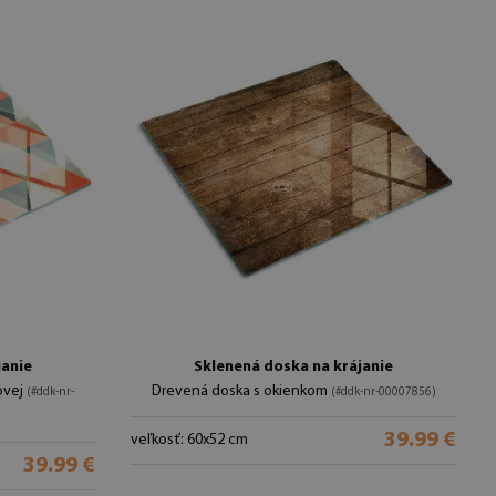
janie
Sklenená doska na krájanie
ovej
Drevená doska s okienkom
(#ddk-nr-
(#ddk-nr-00007856)
39.99 €
veľkosť: 60x52 cm
39.99 €