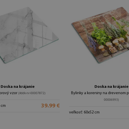
Doska na krájanie
Doska na krájanie
rový vzor
Bylinky a koreniny na drevenom 
(#ddk-nr-00007872)
00006993)
39.99 €
2 cm
veľkosť: 60x52 cm