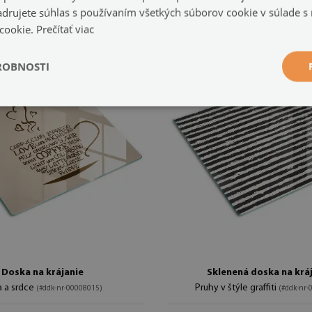
jadrujete súhlas s používaním všetkých súborov cookie v súlade s
 cookie.
Prečítať viac
ROBNOSTI
Doska na krájanie
Sklenená doska na krá
a a srdce
Pruhy v štýle graffiti
(#ddk-nr-00008015)
(#ddk-nr-