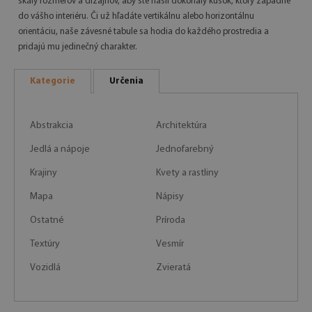
škály rozmerov a dizajnov, aby ste našli dokonalý kúsok, ktorý zapadne
do vášho interiéru. Či už hľadáte vertikálnu alebo horizontálnu
orientáciu, naše závesné tabule sa hodia do každého prostredia a
pridajú mu jedinečný charakter.
Kategorie
Určenia
Abstrakcia
Architektúra
Jedlá a nápoje
Jednofarebný
Krajiny
Kvety a rastliny
Mapa
Nápisy
Ostatné
Príroda
Textúry
Vesmír
Vozidlá
Zvieratá