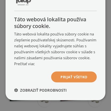
Táto webová lokalita používa
Detská magnetická
Magnetická tabuľa
súbory cookie.
tabuľa
Pole východu slnka
(#tm-
Vintage mapa sveta
(#tm-
88384)
Táto webová lokalita používa súbory cookie na
88459)
zlepšenie používateľskej skúsenosti. Používaním
49.99 €
veľkosť: 60x40 cm
našej webovej lokality vyjadrujete súhlas s
49.99 €
veľkosť: 60x40 cm
používaním všetkých súborov cookie v súlade s
našimi zásadami používania súborov cookie.
Prečítať viac
PRIJAŤ VŠETKO
ZOBRAZIŤ PODROBNOSTI