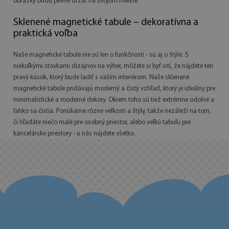
obrázky budú pevne držať na svojom mieste.
Sklenené magnetické tabule – dekoratívna a
praktická voľba
Naše magnetické tabule nie sú len o funkčnosti - sú aj o štýle. S
niekoľkými stovkami dizajnov na výber, môžete si byť istí, že nájdete ten
pravý kúsok, ktorý bude ladiť s vaším interiérom. Naše sklenené
magnetické tabule pridávajú moderný a čistý vzhľad, ktorý je ideálny pre
minimalistické a moderné dekory. Okrem toho sú tiež extrémne odolné a
ľahko sa čistia. Ponúkame rôzne veľkosti a štýly, takže nezáleží na tom,
či hľadáte niečo malé pre osobný priestor, alebo veľkú tabuľu pre
kancelárske priestory - u nás nájdete všetko.