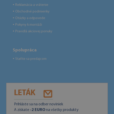
Reklamácia a vrátenie
●
Obchodné podmienky
●
Otázky a odpovede
●
Pokyny k montáži
●
Pravidlá akciovej ponuky
●
Spolupráca
Staňte sa predajcom
●
LETÁK
Prihláste sa na odber noviniek
A získate
-2 EURO
na všetky produkty