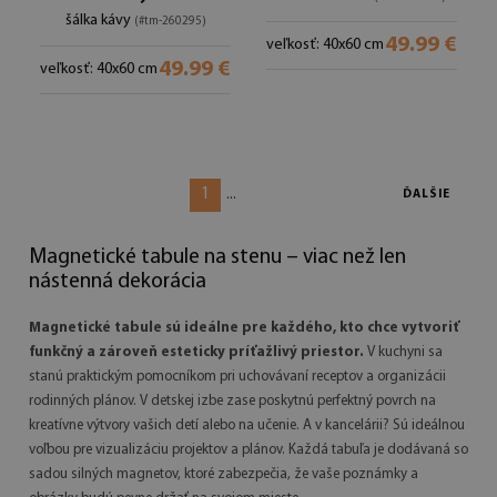
šálka kávy
(#tm-260295)
49.99 €
veľkosť: 40x60 cm
49.99 €
veľkosť: 40x60 cm
1
...
ĎALŠIE
Magnetické tabule na stenu – viac než len
nástenná dekorácia
Magnetické tabule sú ideálne pre každého, kto chce vytvoriť
funkčný a zároveň esteticky príťažlivý priestor.
V kuchyni sa
stanú praktickým pomocníkom pri uchovávaní receptov a organizácii
rodinných plánov. V detskej izbe zase poskytnú perfektný povrch na
kreatívne výtvory vašich detí alebo na učenie. A v kancelárii? Sú ideálnou
voľbou pre vizualizáciu projektov a plánov. Každá tabuľa je dodávaná so
sadou silných magnetov, ktoré zabezpečia, že vaše poznámky a