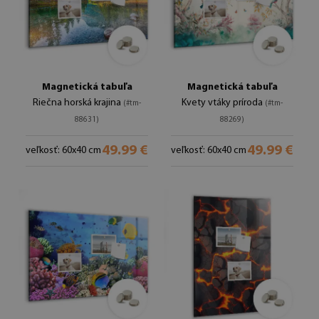
Magnetická tabuľa
Magnetická tabuľa
Riečna horská krajina
Kvety vtáky príroda
(#tm-
(#tm-
88631)
88269)
49.99 €
49.99 €
veľkosť: 60x40 cm
veľkosť: 60x40 cm