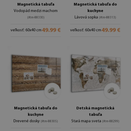
Magnetická tabuľa
Magnetická tabuľa do
Vodopád medzi machom
kuchyne
Lávová sopka
(#tm-88330)
(#tm-88313)
49.99 €
49.99 €
veľkosť: 60x40 cm
veľkosť: 60x40 cm
Magnetická tabuľa do
Detská magnetická
kuchyne
tabuľa
Drevené dosky
Stará mapa sveta
(#tm-88305)
(#tm-88299)