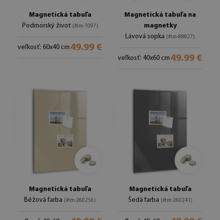
Magnetická tabuľa
Magnetická tabuľa na
Podmorský život
magnetky
(#tm-1097)
Lávová sopka
(#tm-88827)
49.99 €
veľkosť: 60x40 cm
49.99 €
veľkosť: 40x60 cm
Magnetická tabuľa
Magnetická tabuľa
Béžová farba
Šedá farba
(#tm-260256)
(#tm-260241)