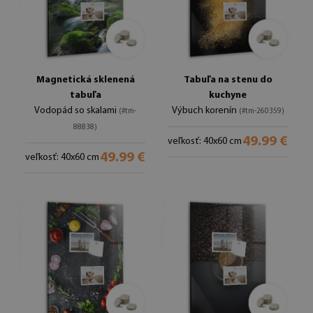
Magnetická sklenená
Tabuľa na stenu do
tabuľa
kuchyne
Vodopád so skalami
Výbuch korenín
(#tm-
(#tm-260359)
88838)
49.99 €
veľkosť: 40x60 cm
49.99 €
veľkosť: 40x60 cm