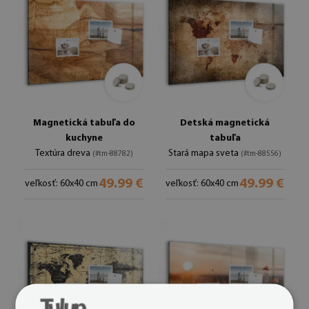
Magnetická tabuľa do
Detská magnetická
kuchyne
tabuľa
Textúra dreva
Stará mapa sveta
(#tm-88782)
(#tm-88556)
49.99 €
49.99 €
veľkosť: 60x40 cm
veľkosť: 60x40 cm