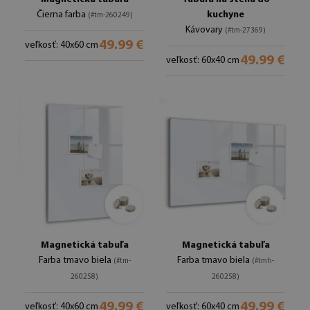
Čierna farba
kuchyne
(#tm-260249)
Kávovary
(#tm-27369)
49.99 €
veľkosť: 40x60 cm
49.99 €
veľkosť: 60x40 cm
Magnetická tabuľa
Magnetická tabuľa
Farba tmavo biela
Farba tmavo biela
(#tm-
(#tmh-
260258)
260258)
49.99 €
49.99 €
veľkosť: 40x60 cm
veľkosť: 60x40 cm