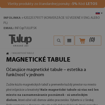
V
šetky produkty zo štandardnej ponuky
-5%
Kód:
LETO5
▾
INFOLINKA
+420225379377 (KONVERZÁCIE SÚ VEDENÉ V ENG ALEBO
PL)
EMAIL:
INFO@TULUP.SK
(
0
)
/
MAGNETICKÉ TABULE
MAGNETICKÉ TABULE
Očarujúce magnetické tabule – estetika a
funkčnosť v jednom
Zažite kúzlo magnetických tabúľ a premeníte každý priestor na miesto
plné inšpirácie a kreativity!
Naše magnetické tabule sú viac než len
miesto na zaznamenávanie poznámok - sú umeleckým
dielom
, ktoré oživí váš domov alebo pracovisko. Vyberte si z širokej