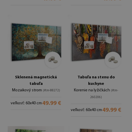
Sklenená magnetická
Tabuľa na stenu do
tabuľa
kuchyne
Mozaikový strom
Korenie na lyžičkách
(#tm-88272)
(#tm-
260206)
49.99 €
veľkosť: 60x40 cm
49.99 €
veľkosť: 60x40 cm