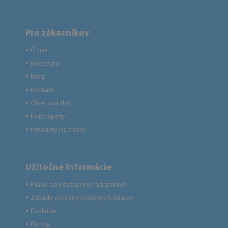
Pre zákazníkov
O nás
●
Recenzia
●
Blog
●
Kontakt
●
Ofsetová tlač
●
Fototapety
●
Produkty na mieru
●
Užitočné informácie
Právo na odstúpenie od zmluvy
●
Zásady ochrany osobných údajov
●
Dodanie
●
Platby
●