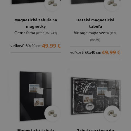
Magnetická tabuľa na
Detská magnetická
magnetky
tabuľa
Čierna farba
Vintage mapa sveta
(#tmh-260249)
(#tm-
88439)
49.99 €
veľkosť: 60x40 cm
49.99 €
veľkosť: 60x40 cm
Magnetická tabuľa
Tabuľa na stenu do