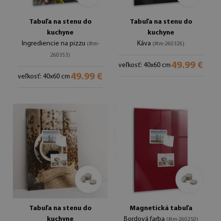
Tabuľa na stenu do
Tabuľa na stenu do
kuchyne
kuchyne
Ingrediencie na pizzu
Káva
(#tm-
(#tm-260326)
260353)
49.99 €
veľkosť: 40x60 cm
49.99 €
veľkosť: 40x60 cm
Tabuľa na stenu do
Magnetická tabuľa
kuchyne
Bordová farba
(#tm-260250)