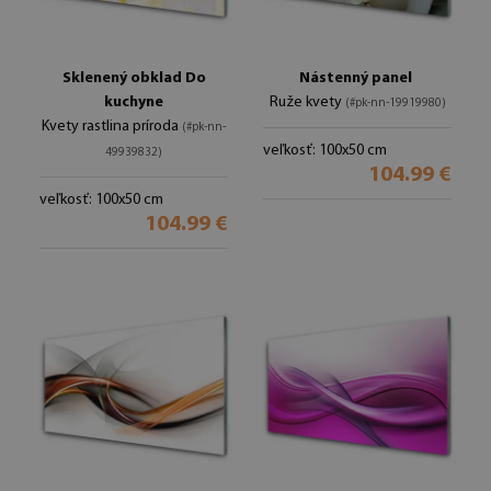
Sklenený obklad Do
Nástenný panel
kuchyne
Ruže kvety
(#pk-nn-19919980)
Kvety rastlina príroda
(#pk-nn-
veľkosť: 100x50 cm
49939832)
104.99 €
veľkosť: 100x50 cm
104.99 €