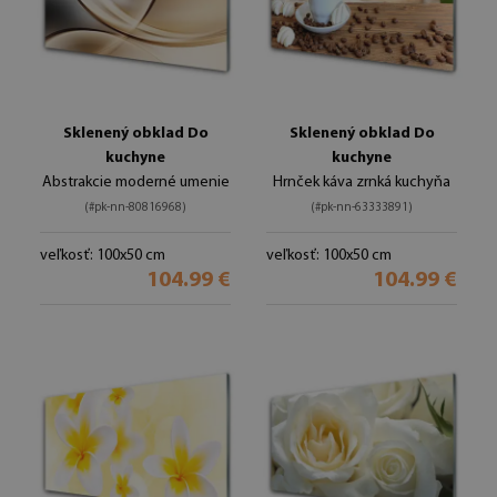
Sklenený obklad Do
Sklenený obklad Do
kuchyne
kuchyne
Abstrakcie moderné umenie
Hrnček káva zrnká kuchyňa
(#pk-nn-80816968)
(#pk-nn-63333891)
veľkosť: 100x50 cm
veľkosť: 100x50 cm
104.99 €
104.99 €