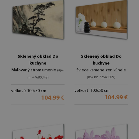
Sklenený obklad Do
Sklenený obklad Do
kuchyne
kuchyne
Maľovaný strom umenie
Sviece kamene zen kúpele
(#pk-
(#pk-nn-72645809)
nn-74680342)
veľkosť: 100x50 cm
veľkosť: 100x50 cm
104.99 €
104.99 €