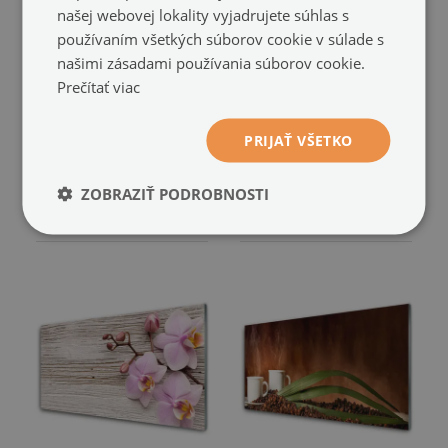
našej webovej lokality vyjadrujete súhlas s
používaním všetkých súborov cookie v súlade s
našimi zásadami používania súborov cookie.
Prečítať viac
Sklenený obklad Do
Sklenený obklad Do
kuchyne
kuchyne
Abstrakcie rastliny listy
Plátky rastlina kuchyňa
(#pk-
(#pk-
PRIJAŤ VŠETKO
nn-6806500)
nn-64990003)
ZOBRAZIŤ PODROBNOSTI
veľkosť: 100x50 cm
veľkosť: 100x50 cm
104.99 €
104.99 €