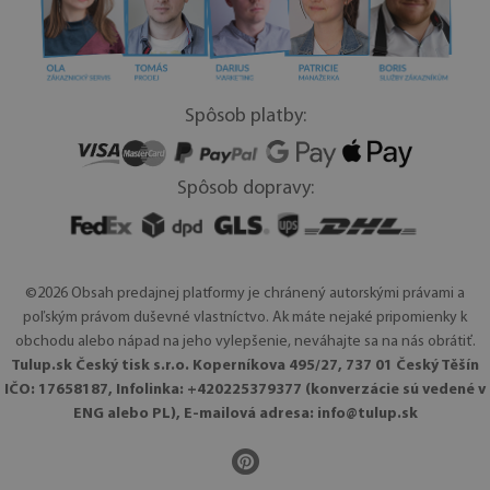
Spôsob platby:
Spôsob dopravy:
©2026 Obsah predajnej platformy je chránený autorskými právami a
poľským právom duševné vlastníctvo. Ak máte nejaké pripomienky k
obchodu alebo nápad na jeho vylepšenie, neváhajte sa na nás obrátiť.
Tulup.sk Český tisk s.r.o. Koperníkova 495/27, 737 01 Český Těšín
IČO: 17658187, Infolinka: +420225379377 (konverzácie sú vedené v
ENG alebo PL), E-mailová adresa:
info@tulup.sk