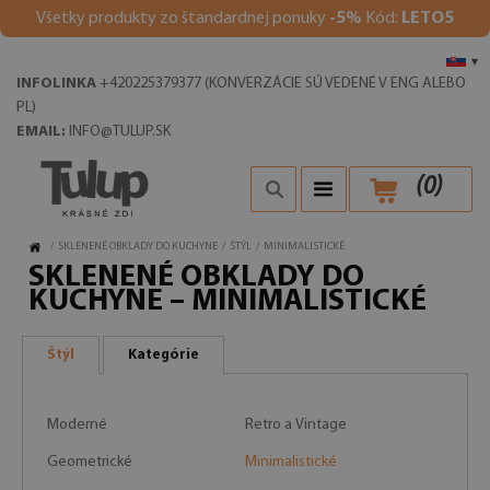
V
šetky produkty zo štandardnej ponuky
-5%
Kód:
LETO5
▾
INFOLINKA
+420225379377 (KONVERZÁCIE SÚ VEDENÉ V ENG ALEBO
PL)
EMAIL:
INFO@TULUP.SK
(
0
)
/
SKLENENÉ OBKLADY DO KUCHYNE
/
ŠTÝL
/
MINIMALISTICKÉ
SKLENENÉ OBKLADY DO
KUCHYNE – MINIMALISTICKÉ
Štýl
Kategórie
Moderné
Retro a Vintage
Geometrické
Minimalistické