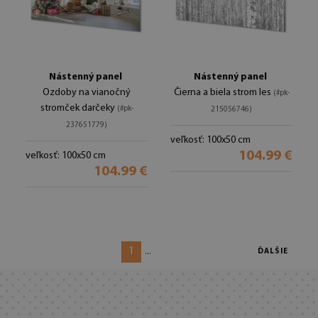
Nástenný panel
Nástenný panel
Ozdoby na vianočný
Čierna a biela strom les
(#pk-
stromček darčeky
(#pk-
215056746)
237651779)
veľkosť: 100x50 cm
104.99 €
veľkosť: 100x50 cm
104.99 €
1
...
ĎALŠIE