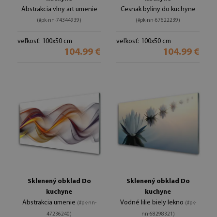
Abstrakcia vlny art umenie
Cesnak byliny do kuchyne
(#pk-nn-74344939)
(#pk-nn-67622239)
veľkosť: 100x50 cm
veľkosť: 100x50 cm
104.99 €
104.99 €
Sklenený obklad Do
Sklenený obklad Do
kuchyne
kuchyne
Abstrakcia umenie
Vodné lilie biely lekno
(#pk-nn-
(#pk-
47236240)
nn-68298321)