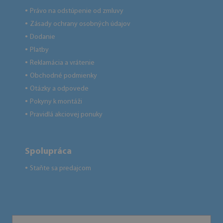
Právo na odstúpenie od zmluvy
●
Zásady ochrany osobných údajov
●
Dodanie
●
Platby
●
Reklamácia a vrátenie
●
Obchodné podmienky
●
Otázky a odpovede
●
Pokyny k montáži
●
Pravidlá akciovej ponuky
●
Spolupráca
Staňte sa predajcom
●