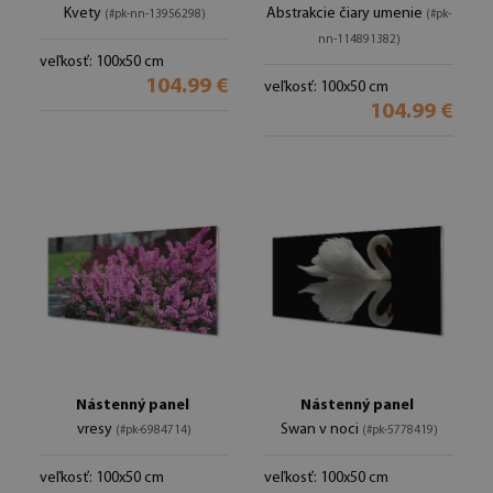
Kvety
Abstrakcie čiary umenie
(#pk-nn-13956298)
(#pk-
nn-114891382)
veľkosť: 100x50 cm
104.99 €
veľkosť: 100x50 cm
104.99 €
Nástenný panel
Nástenný panel
vresy
Swan v noci
(#pk-6984714)
(#pk-5778419)
veľkosť: 100x50 cm
veľkosť: 100x50 cm