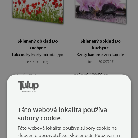
Sklenený obklad Do
Sklenený obklad Do
kuchyne
kuchyne
Lúka maky kvety príroda
Kvety kamene zen kúpele
(#pk-
(#pk-nn-70327716)
nn-71996383)
veľkosť: 100x50 cm
veľkosť: 100x50 cm
104.99 €
104.99 €
Táto webová lokalita používa
súbory cookie.
Táto webová lokalita používa súbory cookie na
zlepšenie používateľskej skúsenosti. Používaním