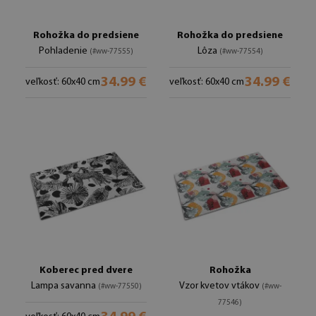
Rohožka do predsiene
Rohožka do predsiene
Pohladenie
Lôza
(#ww-77555)
(#ww-77554)
34.99 €
34.99 €
veľkosť: 60x40 cm
veľkosť: 60x40 cm
Koberec pred dvere
Rohožka
Lampa savanna
Vzor kvetov vtákov
(#ww-77550)
(#ww-
77546)