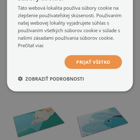
Táto webová lokalita používa súbory cookie na
zlepšenie používateľskej skúsenosti. Používaním
našej webovej lokality vyjadrujete súhlas s
používaním všetkých súborov cookie v súlade s
našimi zásadami používania súborov cookie.
Prečítať viac
Rohožka pred dvere
Rohožka pred dvere
PRIJAŤ VŠETKO
Vták
Rybie koi
(#ww-77714)
(#ww-77695)
34.99 €
34.99 €
veľkosť: 60x40 cm
veľkosť: 60x40 cm
ZOBRAZIŤ PODROBNOSTI