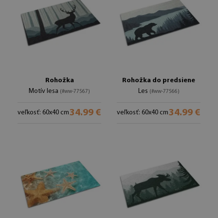
Rohožka
Rohožka do predsiene
Motív lesa
Les
(#ww-77567)
(#ww-77566)
34.99 €
34.99 €
veľkosť: 60x40 cm
veľkosť: 60x40 cm