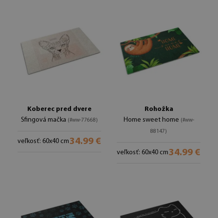
Koberec pred dvere
Rohožka
Sfingová mačka
Home sweet home
(#ww-77668)
(#ww-
88147)
34.99 €
veľkosť: 60x40 cm
34.99 €
veľkosť: 60x40 cm