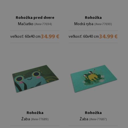
Rohožka pred dvere
Rohožka
Mačiatko
Modrá ryba
(#ww-77694)
(#ww-77690)
34.99 €
34.99 €
veľkosť: 60x40 cm
veľkosť: 60x40 cm
Rohožka
Rohožka
Žaba
Žaba
(#ww-77689)
(#ww-77687)