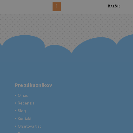
1
ĎALŠIE
Pre zákazníkov
O nás
●
Recenzia
●
Blog
●
Kontakt
●
Ofsetová tlač
●