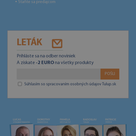
Staňte sa predajcom
●
LETÁK
Prihláste sa na odber noviniek
A získate
-2 EURO
na všetky produkty
POŠLI
Súhlasím so spracovaním osobných údajov Tulup.sk