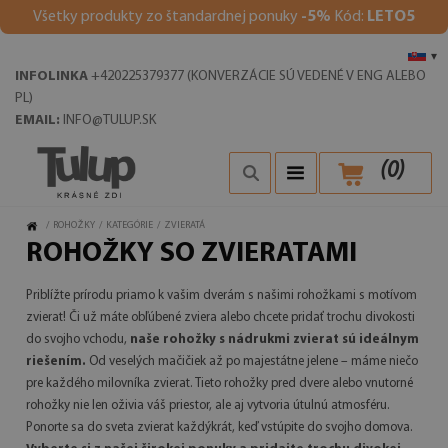
V
šetky produkty zo štandardnej ponuky
-5%
Kód:
LETO5
▾
INFOLINKA
+420225379377 (KONVERZÁCIE SÚ VEDENÉ V ENG ALEBO
PL)
EMAIL:
INFO@TULUP.SK
(
0
)
/
ROHOŽKY
/
KATEGÓRIE
/
ZVIERATÁ
ROHOŽKY SO ZVIERATAMI
Priblížte prírodu priamo k vašim dverám s našimi rohožkami s motívom
zvierat! Či už máte obľúbené zviera alebo chcete pridať trochu divokosti
do svojho vchodu,
naše rohožky s nádrukmi zvierat sú ideálnym
riešením.
Od veselých mačičiek až po majestátne jelene – máme niečo
pre každého milovníka zvierat. Tieto rohožky pred dvere alebo vnutorné
rohožky nie len oživia váš priestor, ale aj vytvoria útulnú atmosféru.
Ponorte sa do sveta zvierat každýkrát, keď vstúpite do svojho domova.