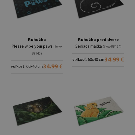
Rohožka
Rohožka pred dvere
Please wipe your paws
Sediaca mačka
(#ww-
(#ww-88134)
88140)
34.99 €
veľkosť: 60x40 cm
34.99 €
veľkosť: 60x40 cm