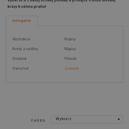
Vyberte si z našej širokej ponuky a pridajte trochu divokej
krásy k vášmu prahu!
Kategórie
Abstrakcia
Krajiny
Kvety a rastliny
Nápisy
Ostatné
Príroda
Vianočné
Zvieratá
Wybierz
FARBA