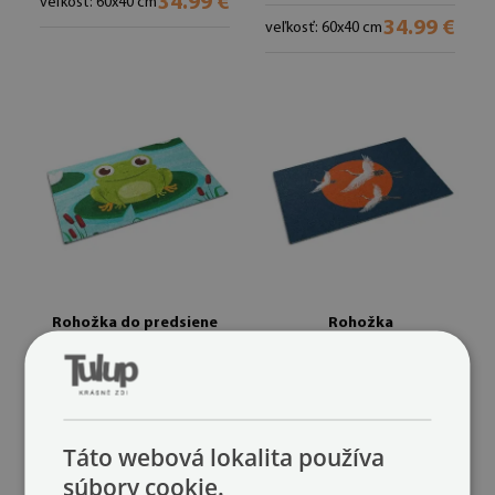
34.99 €
veľkosť: 60x40 cm
34.99 €
veľkosť: 60x40 cm
Rohožka do predsiene
Rohožka
Sladká žaba
Japonský žeriav
(#ww-77732)
(#ww-77719)
34.99 €
34.99 €
veľkosť: 60x40 cm
veľkosť: 60x40 cm
Táto webová lokalita používa
súbory cookie.