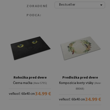
Bestseller
ZORADENÉ
PODĽA:
Rohožka pred dvere
Predložka pred dvere
Čierna mačka
Kompozícia kvety vtáky
(#ww-5795)
(#ww-
88068)
34.99 €
veľkosť: 60x40 cm
34.99 €
veľkosť: 60x40 cm