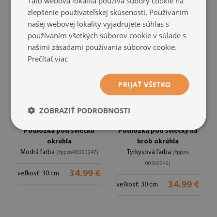
Táto webová lokalita používa súbory cookie na
34.99 €
34.99 €
veľkosť: 30 cm
veľkosť: 30 cm
zlepšenie používateľskej skúsenosti. Používaním
našej webovej lokality vyjadrujete súhlas s
používaním všetkých súborov cookie v súlade s
našimi zásadami používania súborov cookie.
Prečítať viac
PRIJAŤ VŠETKO
ZOBRAZIŤ PODROBNOSTI
Podložka pod sviečku
Podložka pod sviečky na
okrúhla
hrob okrúhla
Modrá farba
Tyrkysová farba
(#ppzo-00260247)
(#ppzo-
00260246)
34.99 €
veľkosť: 30 cm
34.99 €
veľkosť: 30 cm