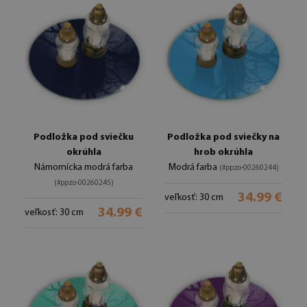
Podložka pod sviečku
Podložka pod sviečky na
okrúhla
hrob okrúhla
Námornícka modrá farba
Modrá farba
(#ppzo-00260244)
(#ppzo-00260245)
34.99 €
veľkosť: 30 cm
34.99 €
veľkosť: 30 cm