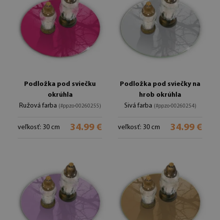
Podložka pod sviečku
Podložka pod sviečky na
okrúhla
hrob okrúhla
Ružová farba
Sivá farba
(#ppzo-00260255)
(#ppzo-00260254)
34.99 €
34.99 €
veľkosť: 30 cm
veľkosť: 30 cm