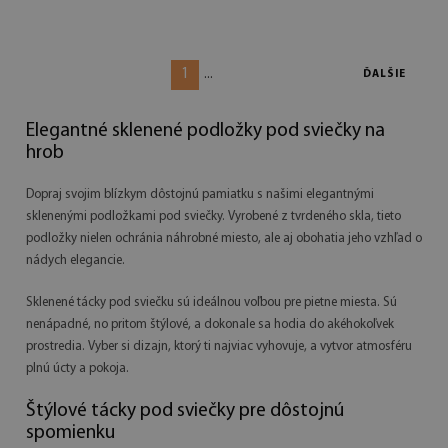
1
...
ĎALŠIE
Elegantné sklenené podložky pod sviečky na
hrob
Dopraj svojim blízkym dôstojnú pamiatku s našimi elegantnými
sklenenými podložkami pod sviečky. Vyrobené z tvrdeného skla, tieto
podložky nielen ochránia náhrobné miesto, ale aj obohatia jeho vzhľad o
nádych elegancie.
Sklenené tácky pod sviečku sú ideálnou voľbou pre pietne miesta. Sú
nenápadné, no pritom štýlové, a dokonale sa hodia do akéhokoľvek
prostredia. Vyber si dizajn, ktorý ti najviac vyhovuje, a vytvor atmosféru
plnú úcty a pokoja.
Štýlové tácky pod sviečky pre dôstojnú
spomienku