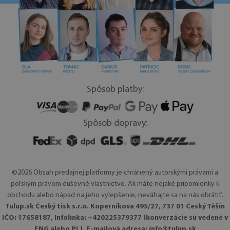
Spôsob platby:
Spôsob dopravy:
©2026 Obsah predajnej platformy je chránený autorskými právami a
poľským právom duševné vlastníctvo. Ak máte nejaké pripomienky k
obchodu alebo nápad na jeho vylepšenie, neváhajte sa na nás obrátiť.
Tulup.sk Český tisk s.r.o. Koperníkova 495/27, 737 01 Český Těšín
IČO: 17658187, Infolinka: +420225379377 (konverzácie sú vedené v
ENG alebo PL), E-mailová adresa:
info@tulup.sk