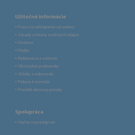
Užitočné informácie
Právo na odstúpenie od zmluvy
●
Zásady ochrany osobných údajov
●
Dodanie
●
Platby
●
Reklamácia a vrátenie
●
Obchodné podmienky
●
Otázky a odpovede
●
Pokyny k montáži
●
Pravidlá akciovej ponuky
●
Spolupráca
Staňte sa predajcom
●