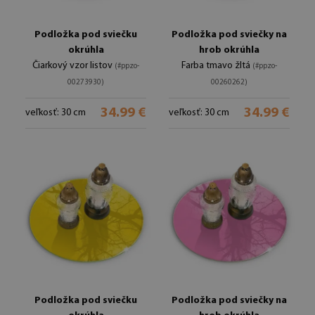
Podložka pod sviečku
Podložka pod sviečky na
okrúhla
hrob okrúhla
Čiarkový vzor listov
Farba tmavo žltá
(#ppzo-
(#ppzo-
00273930)
00260262)
34.99 €
34.99 €
veľkosť: 30 cm
veľkosť: 30 cm
Podložka pod sviečku
Podložka pod sviečky na