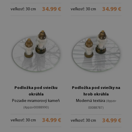
34.99 €
34.99 €
veľkosť: 30 cm
veľkosť: 30 cm
Podložka pod sviečku
Podložka pod sviečky na
okrúhla
hrob okrúhla
Pozadie mramorový kameň
Moderná textúra
(#ppzo-
(#ppzo-00088990)
00088787)
34.99 €
34.99 €
veľkosť: 30 cm
veľkosť: 30 cm