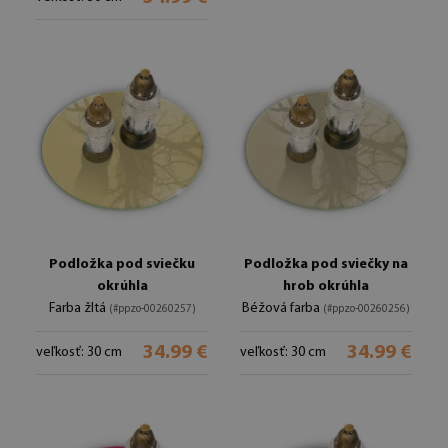
Podložka pod sviečku
Podložka pod sviečky na
okrúhla
hrob okrúhla
Farba žltá
Béžová farba
(#ppzo-00260257)
(#ppzo-00260256)
34.99 €
34.99 €
veľkosť: 30 cm
veľkosť: 30 cm