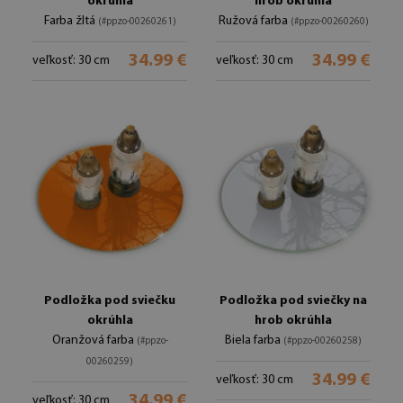
okrúhla
hrob okrúhla
Farba žltá
Ružová farba
(#ppzo-00260261)
(#ppzo-00260260)
34.99 €
34.99 €
veľkosť: 30 cm
veľkosť: 30 cm
Podložka pod sviečku
Podložka pod sviečky na
okrúhla
hrob okrúhla
Oranžová farba
Biela farba
(#ppzo-
(#ppzo-00260258)
00260259)
34.99 €
veľkosť: 30 cm
34.99 €
veľkosť: 30 cm