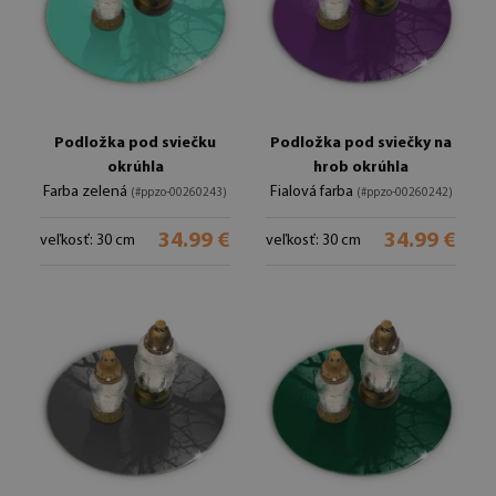
Podložka pod sviečku
Podložka pod sviečky na
okrúhla
hrob okrúhla
Farba zelená
Fialová farba
(#ppzo-00260243)
(#ppzo-00260242)
34.99 €
34.99 €
veľkosť: 30 cm
veľkosť: 30 cm