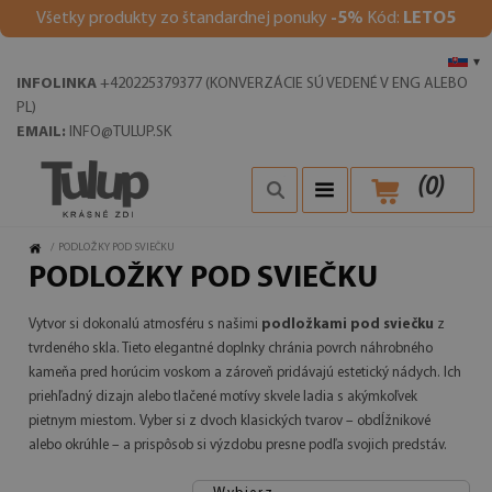
V
šetky produkty zo štandardnej ponuky
-5%
Kód:
LETO5
▾
INFOLINKA
+420225379377 (KONVERZÁCIE SÚ VEDENÉ V ENG ALEBO
PL)
EMAIL:
INFO@TULUP.SK
(
0
)
/
PODLOŽKY POD SVIEČKU
PODLOŽKY POD SVIEČKU
Vytvor si dokonalú atmosféru s našimi
podložkami pod sviečku
z
tvrdeného skla. Tieto elegantné doplnky chránia povrch náhrobného
kameňa pred horúcim voskom a zároveň pridávajú estetický nádych. Ich
priehľadný dizajn alebo tlačené motívy skvele ladia s akýmkoľvek
pietnym miestom. Vyber si z dvoch klasických tvarov – obdĺžnikové
alebo okrúhle – a prispôsob si výzdobu presne podľa svojich predstáv.