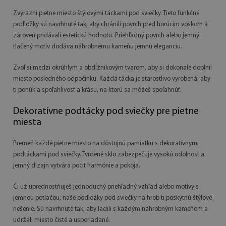
Zvýrazni pietne miesto štýlovými táckami pod sviečky. Tieto funkčné
podložky sú navrhnuté tak, aby chránili povrch pred horúcim voskom a
zároveň pridávali estetickú hodnotu. Priehľadný povrch alebo jemný
tlačený motív dodáva náhrobnému kameňu jemnú eleganciu.
Zvoľ si medzi okrúhlym a obdĺžnikovým tvarom, aby si dokonale doplnil
miesto posledného odpočinku. Každá tácka je starostlivo vyrobená, aby
ti ponúkla spoľahlivosť a krásu, na ktorú sa môžeš spoľahnúť.
Dekoratívne podtácky pod sviečky pre pietne
miesta
Premeň každé pietne miesto na dôstojnú pamiatku s dekoratívnymi
podtáckami pod sviečky. Tvrdené sklo zabezpečuje vysokú odolnosť a
jemný dizajn vytvára pocit harmónie a pokoja.
Či už uprednostňuješ jednoduchý priehľadný vzhľad alebo motívy s
jemnou potlačou, naše podložky pod sviečky na hrob ti poskytnú štýlové
riešenie. Sú navrhnuté tak, aby ladili s každým náhrobným kameňom a
udržali miesto čisté a usporiadané.