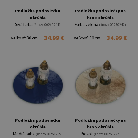
Podložka pod sviečku
Podložka pod sviečky na
okrúhla
hrob okrúhla
Sivá farba
Farba zelená
(#ppzo-00260241)
(#ppzo-00260240)
34.99 €
34.99 €
veľkosť: 30 cm
veľkosť: 30 cm
Podložka pod sviečku
Podložka pod sviečky na
okrúhla
hrob okrúhla
Modrá farba
Piesok
(#ppzo-00260239)
(#ppzo-00260227)