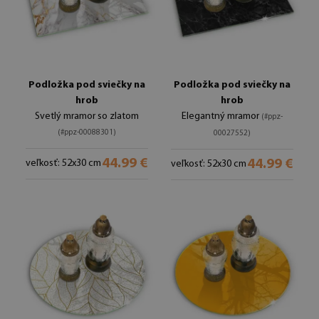
Podložka pod sviečky na
Podložka pod sviečky na
hrob
hrob
Svetlý mramor so zlatom
Elegantný mramor
(#ppz-
(#ppz-00088301)
00027552)
44.99 €
44.99 €
veľkosť: 52x30 cm
veľkosť: 52x30 cm