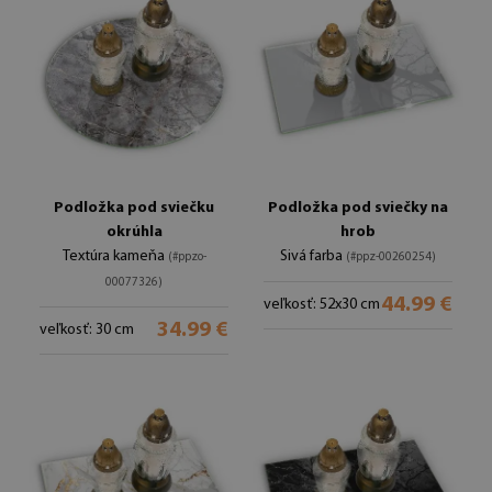
Podložka pod sviečku
Podložka pod sviečky na
okrúhla
hrob
Textúra kameňa
Sivá farba
(#ppzo-
(#ppz-00260254)
00077326)
44.99 €
veľkosť: 52x30 cm
34.99 €
veľkosť: 30 cm