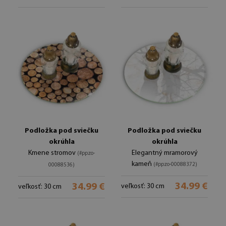
Podložka pod sviečku
Podložka pod sviečku
okrúhla
okrúhla
Kmene stromov
Elegantný mramorový
(#ppzo-
kameň
(#ppzo-00088372)
00088536)
34.99 €
34.99 €
veľkosť: 30 cm
veľkosť: 30 cm