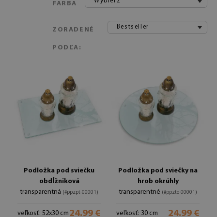
Wybierz
FARBA
Bestseller
ZORADENÉ
PODĽA:
Podložka pod sviečku
Podložka pod sviečky na
obdĺžniková
hrob okrúhly
transparentná
transparentné
(#ppzpt-00001)
(#ppzto-00001)
24.99 €
24.99 €
veľkosť: 52x30 cm
veľkosť: 30 cm