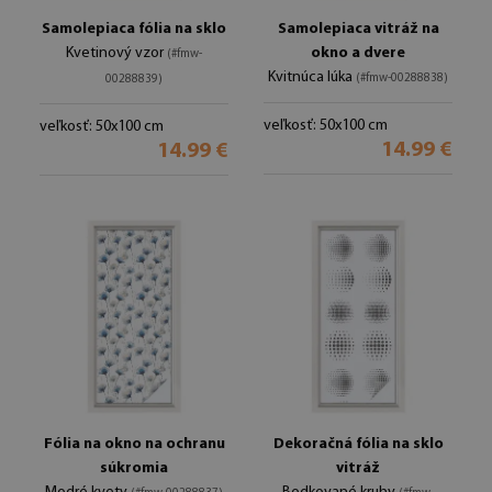
Samolepiaca fólia na sklo
Samolepiaca vitráž na
Kvetinový vzor
okno a dvere
(#fmw-
Kvitnúca lúka
(#fmw-00288838)
00288839)
veľkosť: 50x100 cm
veľkosť: 50x100 cm
14.99 €
14.99 €
Fólia na okno na ochranu
Dekoračná fólia na sklo
súkromia
vitráž