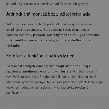
jednoduchý spôsob, ako zmeniť vzhľad okien bez ich výmeny.
Jednoduchá montáž bez zložitej inštalácie
Veľkou výhodou okenných fólií je ich jednoduchá aplikácia, ktorú
zvládnete aj svojpomocne. Nie je potrebné špeciálne náradie ani
odborná montáž.
V prípade potreby možno fóliu jednoducho
odstrániť bez poškodenia skla, čo z nej robí flexibilné
riešenie.
Komfort a funkčnosť na každý deň
Okrem estetických výhod prispievajú okenné fólie aj k
lepšiemu tepelnému komfortu v interiéri.
Pomáhajú vytvoriť
vyvážené prostredie, ktoré podporuje súkromie, pohodlie a príjemnú
atmosféru. Výberom okenných fólií získate praktický doplnok, ktorý spája
funkčnosť, jednoduchosť a elegantný vzhľad pre každodenné
používanie.