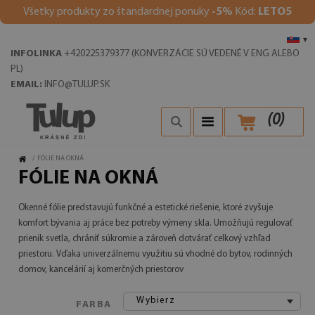
V
šetky produkty zo štandardnej ponuky
-5%
Kód:
LETO5
▾
INFOLINKA
+420225379377 (KONVERZÁCIE SÚ VEDENÉ V ENG ALEBO
PL)
EMAIL:
INFO@TULUP.SK
(
0
)
/
FÓLIE NA OKNÁ
FÓLIE NA OKNÁ
Okenné fólie predstavujú funkčné a estetické riešenie, ktoré zvyšuje
komfort bývania aj práce bez potreby výmeny skla. Umožňujú regulovať
prienik svetla, chrániť súkromie a zároveň dotvárať celkový vzhľad
priestoru. Vďaka univerzálnemu využitiu sú vhodné do bytov, rodinných
domov, kancelárií aj komerčných priestorov
Wybierz
FARBA