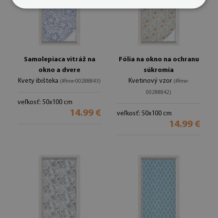
Samolepiaca vitráž na
Fólia na okno na ochranu
okno a dvere
súkromia
Kvety ibišteka
Kvetinový vzor
(#fmw-00288843)
(#fmw-
00288842)
veľkosť: 50x100 cm
14.99 €
veľkosť: 50x100 cm
14.99 €