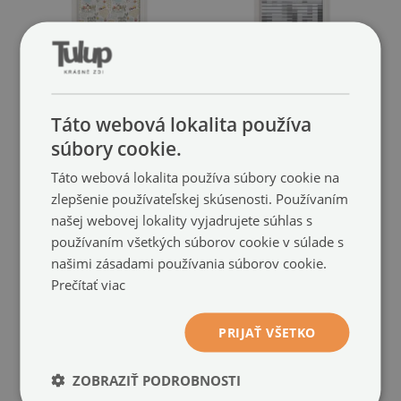
Táto webová lokalita používa
súbory cookie.
Samolepiaca fólia na sklo
Dekoračná fólia na sklo
Idylická dedinka
vitráž
Táto webová lokalita používa súbory cookie na
(#fmw-
Grafická mriežka
(#fmw-
zlepšenie používateľskej skúsenosti. Používaním
00288845)
00288844)
našej webovej lokality vyjadrujete súhlas s
veľkosť: 50x100 cm
používaním všetkých súborov cookie v súlade s
14.99 €
veľkosť: 50x100 cm
našimi zásadami používania súborov cookie.
14.99 €
Prečítať viac
PRIJAŤ VŠETKO
ZOBRAZIŤ PODROBNOSTI