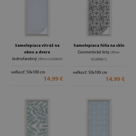
Samolepiaca vitráž na
Samolepiaca fólia na sklo
okno a dvere
Geometrické listy
(#fmw-
Jednofarebný
(#fmw-ccd2d8e4)
00288861)
veľkosť: 50x100 cm
veľkosť: 50x100 cm
14.99 €
14.99 €