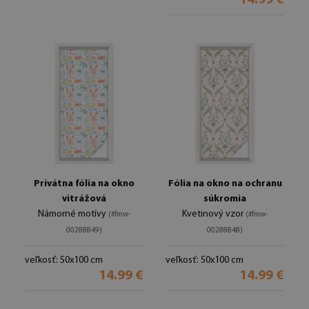
14.99 €
Privátna fólia na okno
Fólia na okno na ochranu
vitrážová
súkromia
Námorné motívy
Kvetinový vzor
(#fmw-
(#fmw-
00288849)
00288848)
veľkosť: 50x100 cm
veľkosť: 50x100 cm
14.99 €
14.99 €