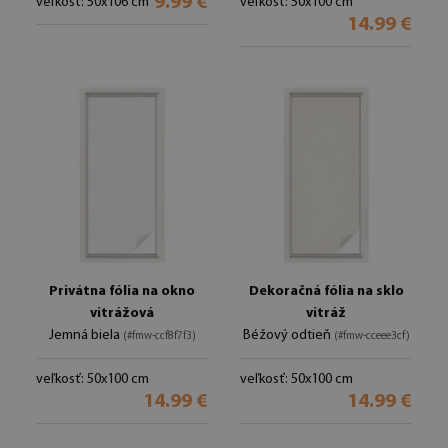
9.99 €
veľkosť: 50x106 cm
veľkosť: 50x100 cm
14.99 €
Privátna fólia na okno
Dekoračná fólia na sklo
vitrážová
vitráž
Jemná biela
Béžový odtieň
(#fmw-ccf8f7f3)
(#fmw-cceee3cf)
veľkosť: 50x100 cm
veľkosť: 50x100 cm
14.99 €
14.99 €