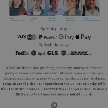
Spôsob platby:
Spôsob dopravy:
©2026 Obsah predajnej platformy je chránený autorskými právami a
poľským právom duševné vlastníctvo. Ak máte nejaké pripomienky k
obchodu alebo nápad na jeho vylepšenie, neváhajte sa na nás obrátiť.
Tulup.sk Český tisk s.r.o. Koperníkova 495/27, 737 01 Český Těšín
IČO: 17658187, Infolinka: +420225379377 (konverzácie sú vedené v
ENG alebo PL), E-mailová adresa:
info@tulup.sk