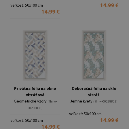
14.99 €
veľkosť: 50x100 cm
14.99 €
Privátna fólia na okno
Dekoračná fólia na sklo
vitrážová
vitráž
Geometrické vzory
Jemné kvety
(#fmw-
(#fmw-00288832)
00288833)
veľkosť: 50x100 cm
14.99 €
veľkosť: 50x100 cm
14.99 €