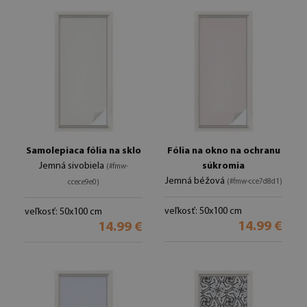
Samolepiaca fólia na sklo
Fólia na okno na ochranu
Jemná sivobiela
súkromia
(#fmw-
Jemná béžová
(#fmw-cce7d8d1)
ccece9e0)
veľkosť: 50x100 cm
veľkosť: 50x100 cm
14.99 €
14.99 €