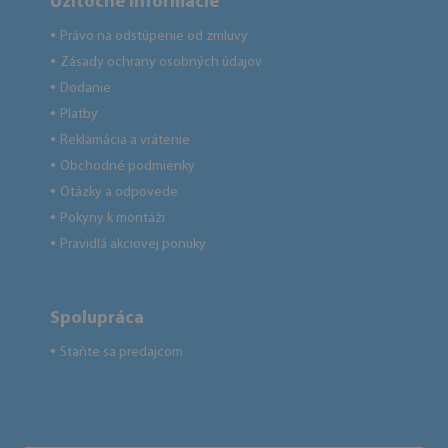
Užitočné informácie
Právo na odstúpenie od zmluvy
●
Zásady ochrany osobných údajov
●
Dodanie
●
Platby
●
Reklamácia a vrátenie
●
Obchodné podmienky
●
Otázky a odpovede
●
Pokyny k montáži
●
Pravidlá akciovej ponuky
●
Spolupráca
Staňte sa predajcom
●