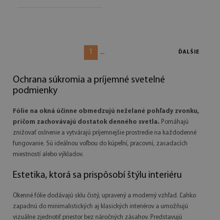
1
...
ĎALŠIE
Ochrana súkromia a príjemné svetelné
podmienky
Fólie na okná účinne obmedzujú neželané pohľady zvonku,
pričom zachovávajú dostatok denného svetla.
Pomáhajú
znižovať oslnenie a vytvárajú príjemnejšie prostredie na každodenné
fungovanie. Sú ideálnou voľbou do kúpeľní, pracovní, zasadacích
miestností alebo výkladov.
Estetika, ktorá sa prispôsobí štýlu interiéru
Okenné fólie dodávajú sklu čistý, upravený a moderný vzhľad. Ľahko
zapadnú do minimalistických aj klasických interiérov a umožňujú
vizuálne zjednotiť priestor bez náročných zásahov. Predstavujú