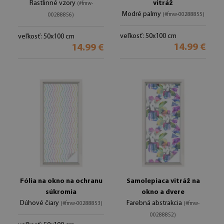
Rastlinné vzory
vitráž
(#fmw-
Modré palmy
(#fmw-00288855)
00288856)
veľkosť: 50x100 cm
veľkosť: 50x100 cm
14.99 €
14.99 €
Fólia na okno na ochranu
Samolepiaca vitráž na
súkromia
okno a dvere
Dúhové čiary
Farebná abstrakcia
(#fmw-00288853)
(#fmw-
00288852)