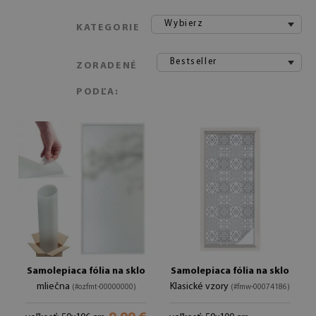
Wybierz
KATEGORIE
Bestseller
ZORADENÉ
PODĽA:
Samolepiaca fólia na sklo
Samolepiaca fólia na sklo
mliečna
Klasické vzory
(#ozfmt-00000000)
(#fmw-00074186)