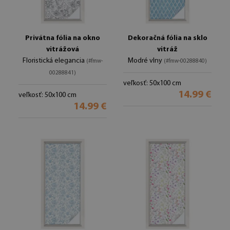
Privátna fólia na okno
Dekoračná fólia na sklo
vitrážová
vitráž
Floristická elegancia
Modré vlny
(#fmw-
(#fmw-00288840)
00288841)
veľkosť: 50x100 cm
14.99 €
veľkosť: 50x100 cm
14.99 €