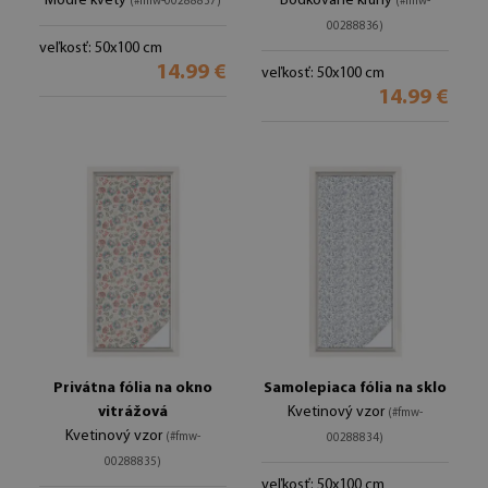
Modré kvety
Bodkované kruhy
(#fmw-00288837)
(#fmw-
00288836)
veľkosť: 50x100 cm
14.99 €
veľkosť: 50x100 cm
14.99 €
Privátna fólia na okno
Samolepiaca fólia na sklo
vitrážová
Kvetinový vzor
(#fmw-
Kvetinový vzor
(#fmw-
00288834)
00288835)
veľkosť: 50x100 cm