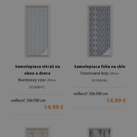
Samolepiaca vitráž na
Samolepiaca fólia na sklo
okno a dvere
Vzorované listy
(#fmw-
Kvetinový vzor
(#fmw-
00288846)
00288847)
veľkosť: 50x100 cm
14.99 €
veľkosť: 50x100 cm
14.99 €