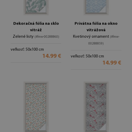
Dekoračná fólia na sklo
Privátna fólia na okno
vitráž
vitrážová
Zelené listy
Kvetinový ornament
(#fmw-00288860)
(#fmw-
00288859)
veľkosť: 50x100 cm
14.99 €
veľkosť: 50x100 cm
14.99 €