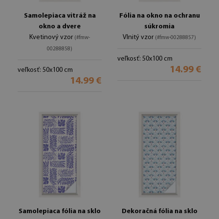
Samolepiaca vitráž na
Fólia na okno na ochranu
okno a dvere
súkromia
Kvetinový vzor
Vlnitý vzor
(#fmw-
(#fmw-00288857)
00288858)
veľkosť: 50x100 cm
14.99 €
veľkosť: 50x100 cm
14.99 €
Samolepiaca fólia na sklo
Dekoračná fólia na sklo