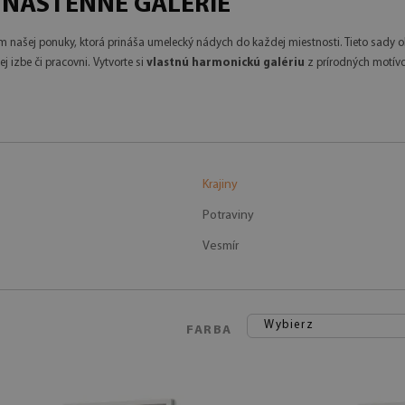
 NÁSTENNÉ GALÉRIE
m našej ponuky, ktorá prináša umelecký nádych do každej miestnosti. Tieto sady
j izbe či pracovni. Vytvorte si
vlastnú harmonickú galériu
z prírodných motívov
Krajiny
Potraviny
Vesmír
Wybierz
FARBA