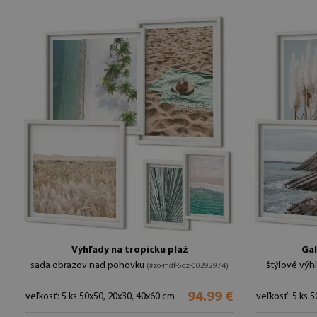
Výhľady na tropickú pláž
Gal
sada obrazov nad pohovku
štýlové výh
(#zo-mdf-5cz-00292974)
94.99 €
veľkosť: 5 ks 50x50, 20x30, 40x60 cm
veľkosť: 5 ks 