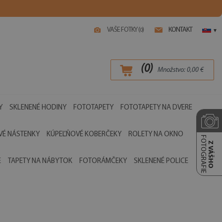
VAŠE FOTKY (
)
KONTAKT
0
▾
(
0
)
Množstvo:
0,00
€
Y
SKLENENÉ HODINY
FOTOTAPETY
FOTOTAPETY NA DVERE
É NÁSTENKY
KÚPEĽŇOVÉ KOBERČEKY
ROLETY NA OKNO
FOTOGRAFIE
Z VÁŠHO
E
TAPETY NA NÁBYTOK
FOTORÁMČEKY
SKLENENÉ POLICE