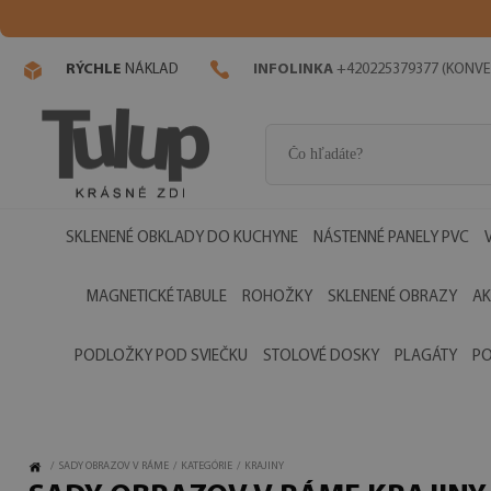
RÝCHLE
NÁKLAD
INFOLINKA
+420225379377 (KONVE
SKLENENÉ OBKLADY DO KUCHYNE
NÁSTENNÉ PANELY PVC
MAGNETICKÉ TABULE
ROHOŽKY
SKLENENÉ OBRAZY
AK
PODLOŽKY POD SVIEČKU
STOLOVÉ DOSKY
PLAGÁTY
PO
/
SADY OBRAZOV V RÁME
/
KATEGÓRIE
/
KRAJINY