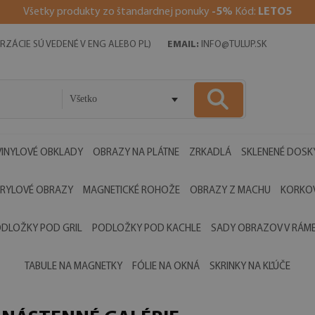
V
šetky produkty zo štandardnej ponuky
-5%
Kód:
LETO5
RZÁCIE SÚ VEDENÉ V ENG ALEBO PL)
EMAIL:
INFO@TULUP.SK
Všetko
VINYLOVÉ OBKLADY
OBRAZY NA PLÁTNE
ZRKADLÁ
SKLENENÉ DOSK
RYLOVÉ OBRAZY
MAGNETICKÉ ROHOŽE
OBRAZY Z MACHU
KORKOV
DLOŽKY POD GRIL
PODLOŽKY POD KACHLE
SADY OBRAZOV V RÁM
TABULE NA MAGNETKY
FÓLIE NA OKNÁ
SKRINKY NA KĽÚČE