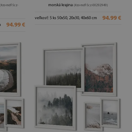
morská krajina
(#zo-mdf-5cz-
(#zo-mdf-5cz-00292949)
94.99 €
veľkosť: 5 ks 50x50, 20x30, 40x60 cm
94.99 €
m