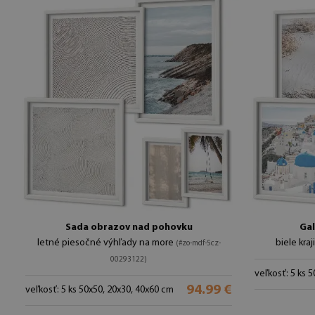
Sada obrazov nad pohovku
Gal
letné piesočné výhľady na more
biele kra
(#zo-mdf-5cz-
00293122)
veľkosť: 5 ks 
94.99 €
veľkosť: 5 ks 50x50, 20x30, 40x60 cm