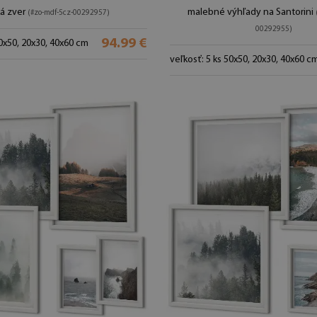
á zver
malebné výhľady na Santorini
(#zo-mdf-5cz-00292957)
00292955)
94.99 €
50x50, 20x30, 40x60 cm
veľkosť: 5 ks 50x50, 20x30, 40x60 c