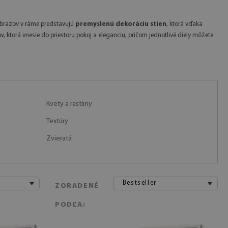
 obrazov v ráme predstavujú
premyslenú dekoráciu stien
, ktorá vďaka
, ktorá vnesie do priestoru pokoj a eleganciu, pričom jednotlivé diely môžete
Kvety a rastliny
Textúry
Zvieratá
Bestseller
ZORADENÉ
PODĽA: