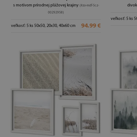
s motívom prírodnej plážovej krajiny
divok
(#zo-mdf-5cz-
00292958)
veľkosť: 5 ks 
94.99 €
veľkosť: 5 ks 50x50, 20x30, 40x60 cm