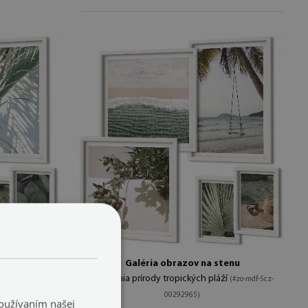
čné rastliny
Galéria obrazov na stenu
harmónia prírody tropických pláží
00292967)
(#zo-mdf-5cz-
00292965)
Používaním našej