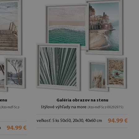
tenu
Galéria obrazov na stenu
e
štýlové výhľady na more
(#zo-mdf-5cz-
(#zo-mdf-5cz-00292975)
94.99 €
veľkosť: 5 ks 50x50, 20x30, 40x60 cm
94.99 €
m