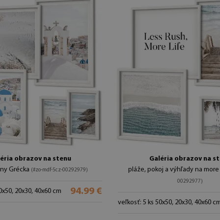
éria obrazov na stenu
Galéria obrazov na s
jiny Grécka
pláže, pokoj a výhľady na mor
(#zo-mdf-5cz-00292979)
00292977)
94.99 €
50x50, 20x30, 40x60 cm
veľkosť: 5 ks 50x50, 20x30, 40x60 c