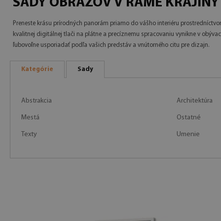
SADY OBRAZOV V RÁME KRAJINY
Preneste krásu prírodných panorám priamo do vášho interiéru prostredníctvo
kvalitnej digitálnej tlači na plátne a precíznemu spracovaniu vynikne v obývace
ľubovoľne usporiadať podľa vašich predstáv a vnútorného citu pre dizajn.
Kategórie
Sady
Abstrakcia
Architektúra
Mestá
Ostatné
Texty
Umenie