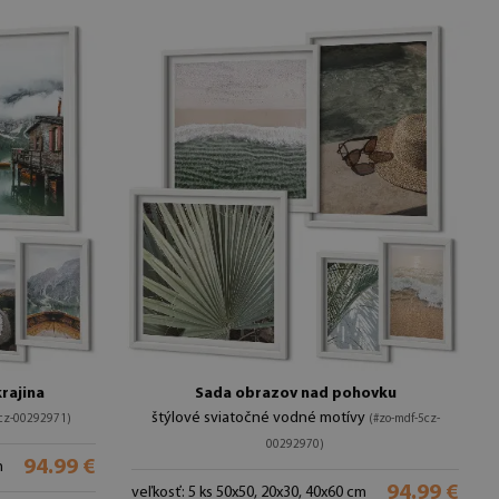
rajina
Sada obrazov nad pohovku
štýlové sviatočné vodné motívy
5cz-00292971)
(#zo-mdf-5cz-
00292970)
94.99 €
m
94.99 €
veľkosť: 5 ks 50x50, 20x30, 40x60 cm