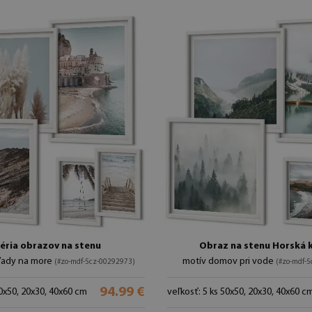
éria obrazov na stenu
Obraz na stenu Horská k
ľady na more
motív domov pri vode
(#zo-mdf-5cz-00292973)
(#zo-mdf-
94.99 €
50x50, 20x30, 40x60 cm
veľkosť: 5 ks 50x50, 20x30, 40x60 c