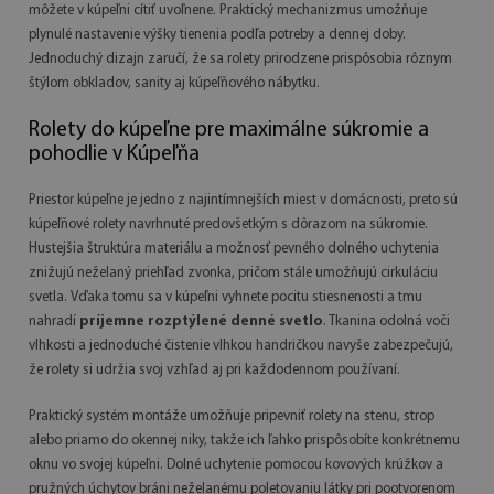
môžete v kúpeľni cítiť uvoľnene. Praktický mechanizmus umožňuje
plynulé nastavenie výšky tienenia podľa potreby a dennej doby.
Jednoduchý dizajn zaručí, že sa rolety prirodzene prispôsobia rôznym
štýlom obkladov, sanity aj kúpeľňového nábytku.
Rolety do kúpeľne pre maximálne súkromie a
pohodlie v Kúpeľňa
Priestor kúpeľne je jedno z najintímnejších miest v domácnosti, preto sú
kúpeľňové rolety navrhnuté predovšetkým s dôrazom na súkromie.
Hustejšia štruktúra materiálu a možnosť pevného dolného uchytenia
znižujú neželaný priehľad zvonka, pričom stále umožňujú cirkuláciu
svetla. Vďaka tomu sa v kúpeľni vyhnete pocitu stiesnenosti a tmu
nahradí
príjemne rozptýlené denné svetlo
. Tkanina odolná voči
vlhkosti a jednoduché čistenie vlhkou handričkou navyše zabezpečujú,
že rolety si udržia svoj vzhľad aj pri každodennom používaní.
Praktický systém montáže umožňuje pripevniť rolety na stenu, strop
alebo priamo do okennej niky, takže ich ľahko prispôsobíte konkrétnemu
oknu vo svojej kúpeľni. Dolné uchytenie pomocou kovových krúžkov a
pružných úchytov bráni neželanému poletovaniu látky pri pootvorenom