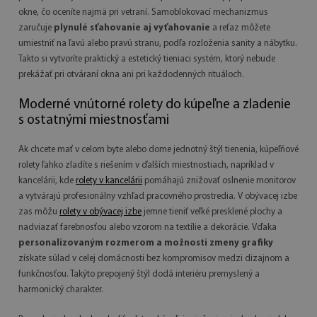
okne, čo oceníte najmä pri vetraní. Samoblokovací mechanizmus
zaručuje
plynulé sťahovanie aj vyťahovanie
a reťaz môžete
umiestniť na ľavú alebo pravú stranu, podľa rozloženia sanity a nábytku.
Takto si vytvoríte praktický a estetický tieniaci systém, ktorý nebude
prekážať pri otváraní okna ani pri každodenných rituáloch.
Moderné vnútorné rolety do kúpeľne a zladenie
s ostatnými miestnosťami
Ak chcete mať v celom byte alebo dome jednotný štýl tienenia, kúpeľňové
rolety ľahko zladíte s riešením v ďalších miestnostiach, napríklad v
kancelárii, kde
rolety v kancelárii
pomáhajú znižovať oslnenie monitorov
a vytvárajú profesionálny vzhľad pracovného prostredia. V obývacej izbe
zas môžu
rolety v obývacej izbe
jemne tieniť veľké presklené plochy a
nadviazať farebnosťou alebo vzorom na textílie a dekorácie. Vďaka
personalizovaným rozmerom a možnosti zmeny grafiky
získate súlad v celej domácnosti bez kompromisov medzi dizajnom a
funkčnosťou. Takýto prepojený štýl dodá interiéru premyslený a
harmonický charakter.