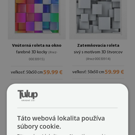
Vnútorná roleta na okno
Zatemňovacia roleta
farebné 3D kocky
sivý s motívom 3D štvorcov
(#rwz-
(#rwz-00030914)
00030915)
59.99 €
59.99 €
veľkosť: 50x50 cm
veľkosť: 50x50 cm
Táto webová lokalita používa
súbory cookie.