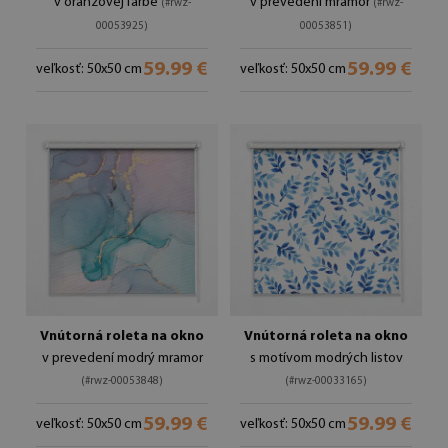
v oranžovej farbe
v prevedení mramor
(#rwz-
(#rwz-
00053925)
00053851)
59.99 €
59.99 €
veľkosť: 50x50 cm
veľkosť: 50x50 cm
Vnútorná roleta na okno
Vnútorná roleta na okno
v prevedení modrý mramor
s motívom modrých listov
(#rwz-00053848)
(#rwz-00033165)
59.99 €
59.99 €
veľkosť: 50x50 cm
veľkosť: 50x50 cm