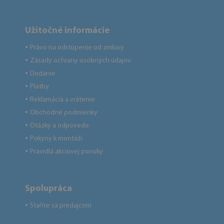
Užitočné informácie
Právo na odstúpenie od zmluvy
●
Zásady ochrany osobných údajov
●
Dodanie
●
Platby
●
Reklamácia a vrátenie
●
Obchodné podmienky
●
Otázky a odpovede
●
Pokyny k montáži
●
Pravidlá akciovej ponuky
●
Spolupráca
Staňte sa predajcom
●