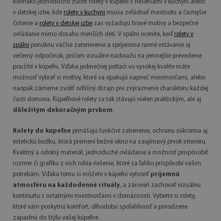
Rovnako jednoducho zladiť rolety v kúpeľni s riešeniami v kuchyni alebo
v detskej izbe, kde
rolety v kuchyni
musia zvládnuť mastnotu a častejšie
čistenie a
rolety v detskej izbe
zas vyžadujú hravé motívy a bezpečné
ovládanie mimo dosahu menších detí. V spálni oceníte, keď
rolety v
spálni
ponúknu väčšie zatemnenie a spríjemnia ranné vstávanie aj
večerný odpočinok, pričom vizuálne nadviažu na jemnejšie prevedenie
použité v kúpeľni. Vďaka jedinečnej potlači vo vysokej kvalite máte
možnosť vybrať si motívy, ktoré sa opakujú naprieč miestnosťami, alebo
naopak zámerne zvoliť odlišný dizajn pre zvýraznenie charakteru každej
časti domova. Kúpeľňové rolety sa tak stávajú nielen praktickým, ale aj
dôležitým dekoračným prvkom
.
Rolety do kúpeľne
prinášajú funkčné zatienenie, ochranu súkromia aj
estetickú bodku, ktorá premení bežné okno na zaujímavý prvok interiéru.
Kvalitný a odolný materiál, jednoduché ovládanie a možnosť prispôsobiť
rozmer či grafiku z nich robia riešenie, ktoré sa ľahko prispôsobí vašim
potrebám. Vďaka tomu si môžete v kúpeľni vytvoriť
príjemnú
atmosféru na každodenné rituály
, a zároveň zachovať vizuálnu
kontinuitu s ostatnými miestnosťami v domácnosti. Vyberte si rolety,
ktoré vám poskytnú komfort, dlhodobú spoľahlivosť a prirodzene
zapadnú do štýlu vašej kúpeľne.