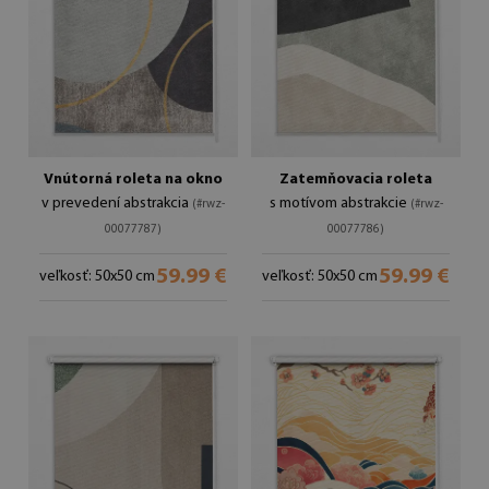
Vnútorná roleta na okno
Zatemňovacia roleta
v prevedení abstrakcia
s motívom abstrakcie
(#rwz-
(#rwz-
00077787)
00077786)
59.99 €
59.99 €
veľkosť: 50x50 cm
veľkosť: 50x50 cm