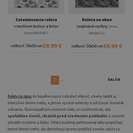
Zatemňovacia roleta
Roleta na okno
s motívom kruhov a listov
zaujímavé rastliny
(#rwz-
(#rwz-00029587)
00029575)
59.99 €
59.99 €
veľkosť: 50x50 cm
veľkosť: 50x50 cm
1
...
ĎALŠIE
Rolety na okno
do kúpeľne musia zvládnuť vlhkosť, zmenu teplôt aj
intenzívne denné svetlo, a pritom vyzerať esteticky a udržiavať dostatok
súkromia. Naše kúpeľňové vnútorné rolety sú navrhnuté tak, aby
spoľahlivo tienili, chránili pred zvedavými pohľadmi
a zároveň
pôsobili moderne a ľahko. Vďaka kvalitnej perforovanej látke prepúšťajú
jemné denné svetlo, ale obmedzujú priamy priehľad zvonka, takže sa