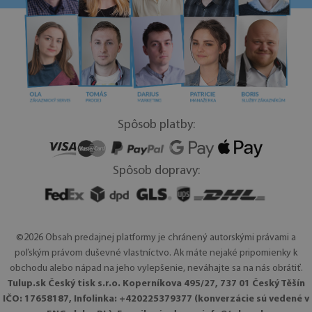
Spôsob platby:
Spôsob dopravy:
©2026 Obsah predajnej platformy je chránený autorskými právami a
poľským právom duševné vlastníctvo. Ak máte nejaké pripomienky k
obchodu alebo nápad na jeho vylepšenie, neváhajte sa na nás obrátiť.
Tulup.sk Český tisk s.r.o. Koperníkova 495/27, 737 01 Český Těšín
IČO: 17658187, Infolinka: +420225379377 (konverzácie sú vedené v