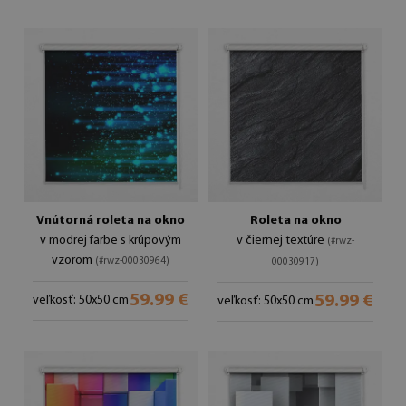
Vnútorná roleta na okno
Roleta na okno
v modrej farbe s krúpovým
v čiernej textúre
(#rwz-
vzorom
(#rwz-00030964)
00030917)
59.99 €
59.99 €
veľkosť: 50x50 cm
veľkosť: 50x50 cm