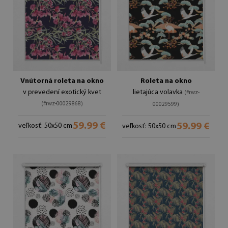
Vnútorná roleta na okno
Roleta na okno
v prevedení exotický kvet
lietajúca volavka
(#rwz-
(#rwz-00029868)
00029599)
59.99 €
59.99 €
veľkosť: 50x50 cm
veľkosť: 50x50 cm