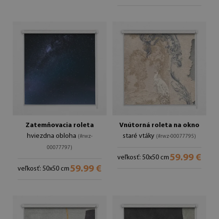
Zatemňovacia roleta
Vnútorná roleta na okno
hviezdna obloha
staré vtáky
(#rwz-
(#rwz-00077795)
00077797)
59.99 €
veľkosť: 50x50 cm
59.99 €
veľkosť: 50x50 cm