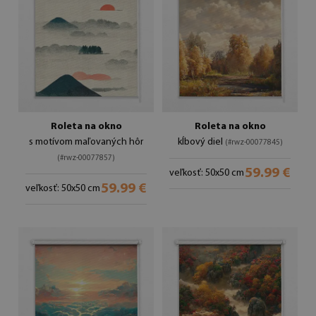
Roleta na okno
Roleta na okno
s motívom maľovaných hôr
kĺbový diel
(#rwz-00077845)
(#rwz-00077857)
59.99 €
veľkosť: 50x50 cm
59.99 €
veľkosť: 50x50 cm