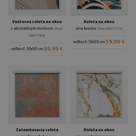
Vnútorná roleta na okno
Roleta na okno
s abstraktným motívom
vlna kvetov
(#rwz-
(#rwz-00077779)
00077784)
59.99 €
veľkosť: 50x50 cm
59.99 €
veľkosť: 50x50 cm
Zatemňovacia roleta
Roleta na okno