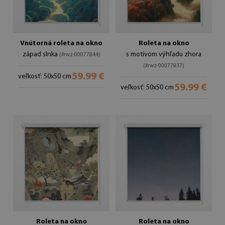
Vnútorná roleta na okno
Roleta na okno
západ slnka
s motívom výhľadu zhora
(#rwz-00077844)
(#rwz-00077837)
59.99 €
veľkosť: 50x50 cm
59.99 €
veľkosť: 50x50 cm
Roleta na okno
Roleta na okno