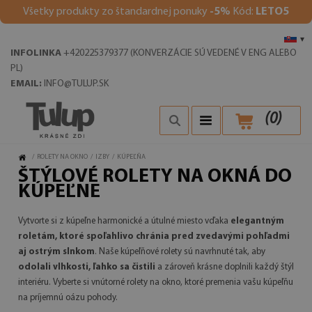
V
šetky produkty zo štandardnej ponuky
-5%
Kód:
LETO5
▾
INFOLINKA
+420225379377 (KONVERZÁCIE SÚ VEDENÉ V ENG ALEBO
PL)
EMAIL:
INFO@TULUP.SK
(
0
)
/
ROLETY NA OKNO
/
IZBY
/
KÚPEĽŇA
ŠTÝLOVÉ ROLETY NA OKNÁ DO
KÚPEĽNE
Vytvorte si z kúpeľne harmonické a útulné miesto vďaka
elegantným
roletám, ktoré spoľahlivo chránia pred zvedavými pohľadmi
aj ostrým slnkom
. Naše kúpeľňové rolety sú navrhnuté tak, aby
odolali vlhkosti, ľahko sa čistili
a zároveň krásne doplnili každý štýl
interiéru. Vyberte si vnútorné rolety na okno, ktoré premenia vašu kúpeľňu
na príjemnú oázu pohody.