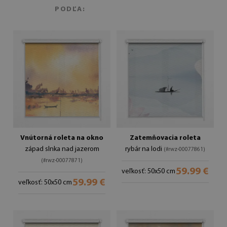
PODĽA:
Vnútorná roleta na okno
Zatemňovacia roleta
západ slnka nad jazerom
rybár na lodi
(#rwz-00077861)
(#rwz-00077871)
59.99 €
veľkosť: 50x50 cm
59.99 €
veľkosť: 50x50 cm