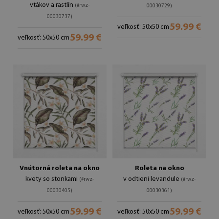
vtákov a rastlín
(#rwz-
00030729)
00030737)
59.99 €
veľkosť: 50x50 cm
59.99 €
veľkosť: 50x50 cm
Vnútorná roleta na okno
Roleta na okno
kvety so stonkami
v odtieni levandule
(#rwz-
(#rwz-
00030405)
00030361)
59.99 €
59.99 €
veľkosť: 50x50 cm
veľkosť: 50x50 cm