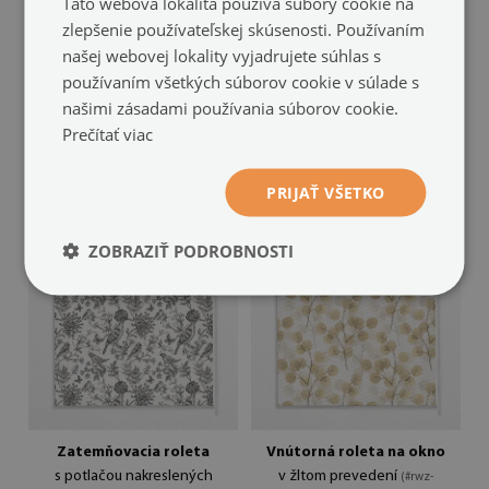
Táto webová lokalita používa súbory cookie na
zlepšenie používateľskej skúsenosti. Používaním
našej webovej lokality vyjadrujete súhlas s
Vnútorná roleta na okno
Zatemňovacia roleta
používaním všetkých súborov cookie v súlade s
blesk
s motívom listov papradia
(#rwz-00030901)
našimi zásadami používania súborov cookie.
(#rwz-00030890)
Prečítať viac
59.99 €
veľkosť: 50x50 cm
59.99 €
veľkosť: 50x50 cm
PRIJAŤ VŠETKO
ZOBRAZIŤ PODROBNOSTI
Zatemňovacia roleta
Vnútorná roleta na okno
s potlačou nakreslených
v žltom prevedení
(#rwz-