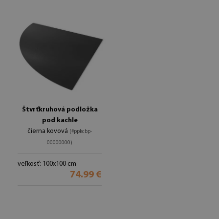
Štvrťkruhová podložka
pod kachle
čierna kovová
(#ppkcbp-
00000000)
veľkosť: 100x100 cm
74.99 €