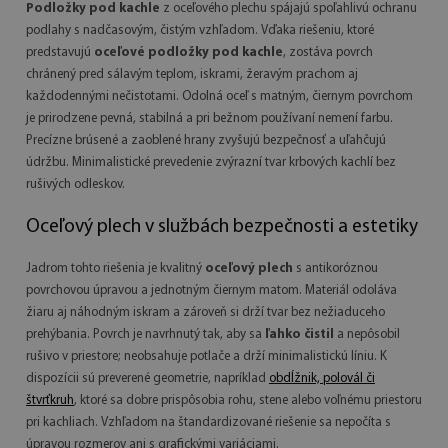
Podložky pod kachle
z oceľového plechu spájajú spoľahlivú ochranu
podlahy s nadčasovým, čistým vzhľadom. Vďaka riešeniu, ktoré
predstavujú
oceľové podložky pod kachle
, zostáva povrch
chránený pred sálavým teplom, iskrami, žeravým prachom aj
každodennými nečistotami. Odolná oceľ s matným, čiernym povrchom
je prirodzene pevná, stabilná a pri bežnom používaní nemení farbu.
Precízne brúsené a zaoblené hrany zvyšujú bezpečnosť a uľahčujú
údržbu. Minimalistické prevedenie zvýrazní tvar krbových kachlí bez
rušivých odleskov.
Oceľový plech v službách bezpečnosti a estetiky
Jadrom tohto riešenia je kvalitný
oceľový plech
s antikoróznou
povrchovou úpravou a jednotným čiernym matom. Materiál odoláva
žiaru aj náhodným iskram a zároveň si drží tvar bez nežiaduceho
prehýbania. Povrch je navrhnutý tak, aby sa
ľahko čistil
a nepôsobil
rušivo v priestore; neobsahuje potlače a drží minimalistickú líniu. K
dispozícii sú preverené geometrie, napríklad
obdĺžnik, polovál či
štvrťkruh
, ktoré sa dobre prispôsobia rohu, stene alebo voľnému priestoru
pri kachliach. Vzhľadom na štandardizované riešenie sa nepočíta s
úpravou rozmerov ani s grafickými variáciami.