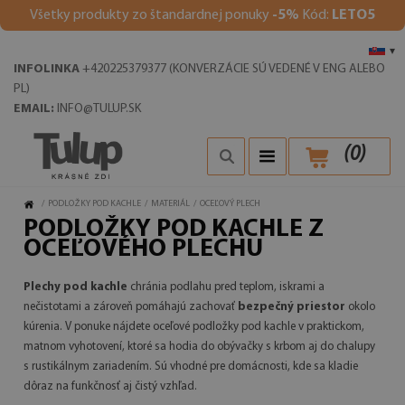
V
šetky produkty zo štandardnej ponuky
-5%
Kód:
LETO5
▾
INFOLINKA
+420225379377 (KONVERZÁCIE SÚ VEDENÉ V ENG ALEBO
PL)
EMAIL:
INFO@TULUP.SK
(
0
)
/
PODLOŽKY POD KACHLE
/
MATERIÁL
/
OCEĽOVÝ PLECH
PODLOŽKY POD KACHLE Z
OCEĽOVÉHO PLECHU
Plechy pod kachle
chránia podlahu pred teplom, iskrami a
nečistotami a zároveň pomáhajú zachovať
bezpečný priestor
okolo
kúrenia. V ponuke nájdete oceľové podložky pod kachle v praktickom,
matnom vyhotovení, ktoré sa hodia do obývačky s krbom aj do chalupy
s rustikálnym zariadením. Sú vhodné pre domácnosti, kde sa kladie
dôraz na funkčnosť aj čistý vzhľad.