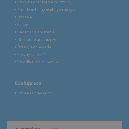
Právo na odstúpenie od zmluvy
●
Zásady ochrany osobných údajov
●
Dodanie
●
Platby
●
Reklamácia a vrátenie
●
Obchodné podmienky
●
Otázky a odpovede
●
Pokyny k montáži
●
Pravidlá akciovej ponuky
●
Spolupráca
Staňte sa predajcom
●