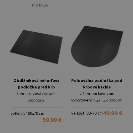
PODĽA:
Obdĺžniková nehorľavá
Polooválna podložka pod
podložka pred krb
krbové kachle
čierna kovová
v čiernom kovovom
(#ppkpbp-
vyhotovení
(#ppknbp-00000000)
00000000)
49.99 €
veľkosť: 80x70 cm
veľkosť: 100x70 cm
59.99 €