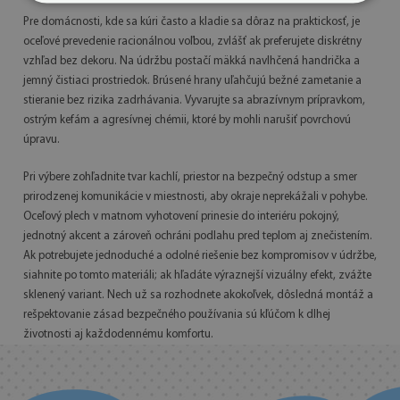
Pre domácnosti, kde sa kúri často a kladie sa dôraz na praktickosť, je
oceľové prevedenie racionálnou voľbou, zvlášť ak preferujete diskrétny
vzhľad bez dekoru. Na údržbu postačí mäkká navlhčená handrička a
jemný čistiaci prostriedok. Brúsené hrany uľahčujú bežné zametanie a
stieranie bez rizika zadrhávania. Vyvarujte sa abrazívnym prípravkom,
ostrým kefám a agresívnej chémii, ktoré by mohli narušiť povrchovú
úpravu.
Pri výbere zohľadnite tvar kachlí, priestor na bezpečný odstup a smer
prirodzenej komunikácie v miestnosti, aby okraje neprekážali v pohybe.
Oceľový plech v matnom vyhotovení prinesie do interiéru pokojný,
jednotný akcent a zároveň ochráni podlahu pred teplom aj znečistením.
Ak potrebujete jednoduché a odolné riešenie bez kompromisov v údržbe,
siahnite po tomto materiáli; ak hľadáte výraznejší vizuálny efekt, zvážte
sklenený variant. Nech už sa rozhodnete akokoľvek, dôsledná montáž a
rešpektovanie zásad bezpečného používania sú kľúčom k dlhej
životnosti aj každodennému komfortu.