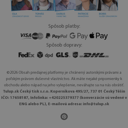
Spôsob platby:
Spôsob dopravy:
©2026 Obsah predajnej platformy je chránený autorskými právami a
poľským právom duševné vlastníctvo. Ak máte nejaké pripomienky k
obchodu alebo nápad na jeho vylepšenie, neváhajte sa na nás obrátiť.
Tulup.sk Český tisk s.r.o. Koperníkova 495/27, 737 01 Český Těšín
IČO: 17658187, Infolinka: +420225379377 (konverzácie sú vedené v
ENG alebo PL), E-mailová adresa:
info@tulup.sk