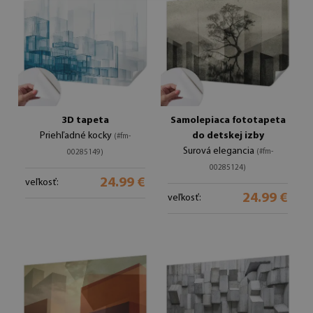
3D tapeta
Samolepiaca fototapeta
Priehľadné kocky
do detskej izby
(#fm-
Surová elegancia
(#fm-
00285149)
00285124)
24.99 €
veľkosť:
24.99 €
veľkosť: