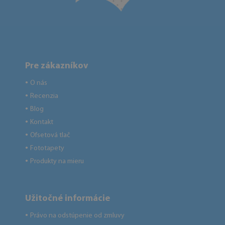
Pre zákazníkov
O nás
●
Recenzia
●
Blog
●
Kontakt
●
Ofsetová tlač
●
Fototapety
●
Produkty na mieru
●
Užitočné informácie
Právo na odstúpenie od zmluvy
●