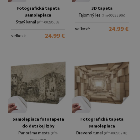
Fotografická tapeta
3D tapeta
samolepiaca
Tajomný les
(#fm-00285306)
Starý kanál
(#fm-00285358)
24.99 €
veľkosť:
24.99 €
veľkosť:
Samolepiaca fototapeta
Fotografická tapeta
do detskej izby
samolepiaca
Panoráma mesta
Drevený tunel
(#fm-
(#fm-00285278)