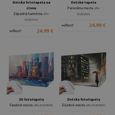
Detská fototapeta na
Detská tapeta
stenu
Panoráma mesta
(#fm-
Západná harmónia
(#fm-
00285005)
00285043)
24.99 €
veľkosť:
24.99 €
veľkosť:
3D fototapeta
Detská fototapeta
Farebné mesto
Daždivé mesto
(#fm-00284998)
(#fm-00284960)