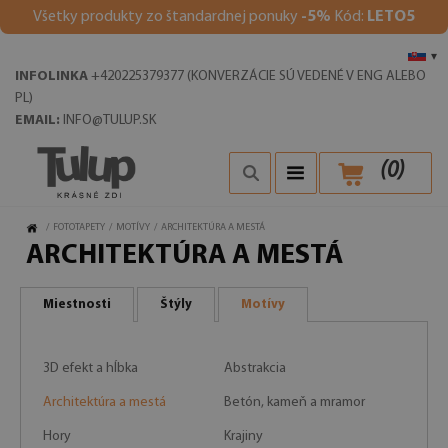
V
šetky produkty zo štandardnej ponuky
-5%
Kód:
LETO5
▾
INFOLINKA
+420225379377 (KONVERZÁCIE SÚ VEDENÉ V ENG ALEBO
PL)
EMAIL:
INFO@TULUP.SK
(
0
)
/
FOTOTAPETY
/
MOTÍVY
/
ARCHITEKTÚRA A MESTÁ
ARCHITEKTÚRA A MESTÁ
Miestnosti
Štýly
Motívy
3D efekt a hĺbka
Abstrakcia
Architektúra a mestá
Betón, kameň a mramor
Hory
Krajiny