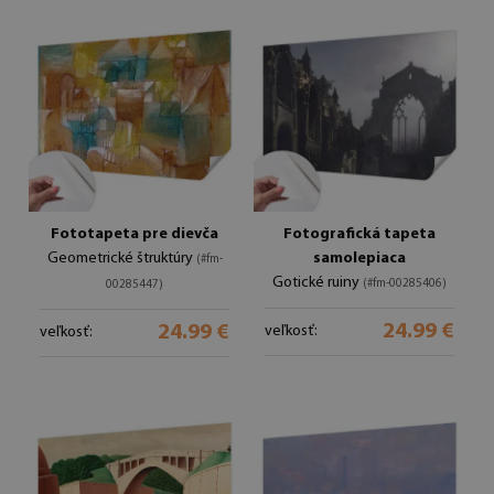
Fototapeta pre dievča
Fotografická tapeta
Geometrické štruktúry
samolepiaca
(#fm-
Gotické ruiny
(#fm-00285406)
00285447)
24.99 €
24.99 €
veľkosť:
veľkosť: