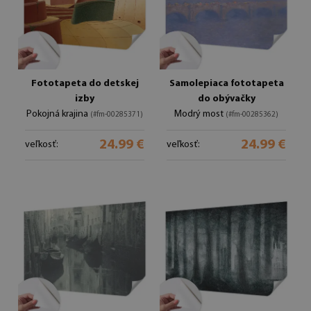
Fototapeta do detskej
Samolepiaca fototapeta
izby
do obývačky
Pokojná krajina
Modrý most
(#fm-00285371)
(#fm-00285362)
24.99 €
24.99 €
veľkosť:
veľkosť: