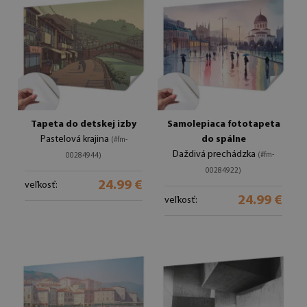
Tapeta do detskej izby
Samolepiaca fototapeta
Pastelová krajina
do spálne
(#fm-
Daždivá prechádzka
(#fm-
00284944)
00284922)
24.99 €
veľkosť:
24.99 €
veľkosť: