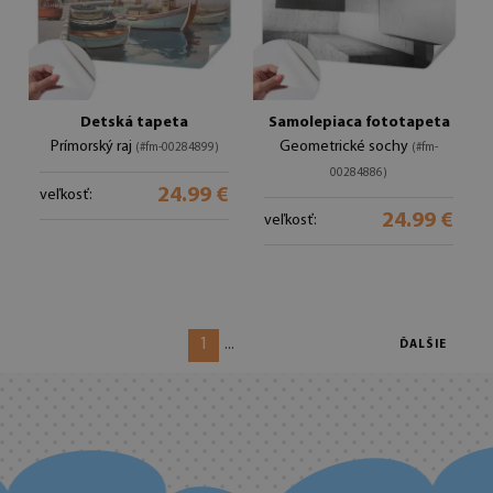
Detská tapeta
Samolepiaca fototapeta
Prímorský raj
Geometrické sochy
(#fm-00284899)
(#fm-
00284886)
24.99 €
veľkosť:
24.99 €
veľkosť:
1
...
ĎALŠIE