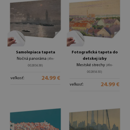
Samolepiaca tapeta
Fotografická tapeta do
Nočná panoráma
detskej izby
(#fm-
Mestské strechy
(#fm-
00285638)
00285630)
24.99 €
veľkosť:
24.99 €
veľkosť: