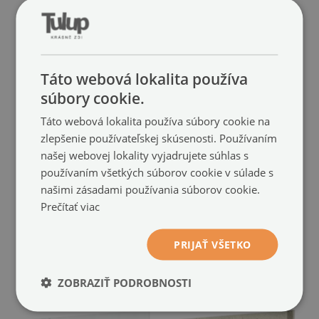
Táto webová lokalita používa
súbory cookie.
Táto webová lokalita používa súbory cookie na
zlepšenie používateľskej skúsenosti. Používaním
našej webovej lokality vyjadrujete súhlas s
používaním všetkých súborov cookie v súlade s
3D tapeta
Samolepiaca fototapeta
našimi zásadami používania súborov cookie.
Hrad a most
do obývačky
(#fm-00285167)
Mestské mrakodrapy
Prečítať viac
(#fm-
24.99 €
veľkosť:
00285163)
PRIJAŤ VŠETKO
24.99 €
veľkosť:
ZOBRAZIŤ PODROBNOSTI