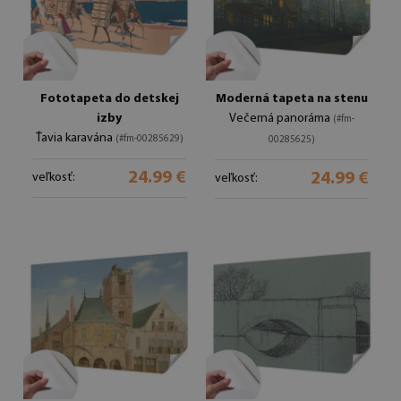
Fototapeta do detskej
Moderná tapeta na stenu
izby
Večerná panoráma
(#fm-
Ťavia karavána
(#fm-00285629)
00285625)
24.99 €
24.99 €
veľkosť:
veľkosť: