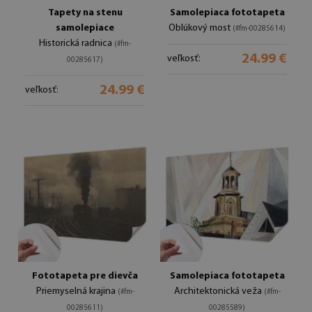
Tapety na stenu
Samolepiaca fototapeta
samolepiace
Oblúkový most
(#fm-00285614)
Historická radnica
(#fm-
24.99 €
veľkosť:
00285617)
24.99 €
veľkosť:
Fototapeta pre dievča
Samolepiaca fototapeta
Priemyselná krajina
Architektonická veža
(#fm-
(#fm-
00285611)
00285589)