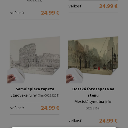
00285282)
24.99 €
veľkosť:
24.99 €
veľkosť:
Samolepiaca tapeta
Detská fototapeta na
Staroveké ruiny
stenu
(#fm-00285201)
Mestská symetria
(#fm-
24.99 €
veľkosť:
00285169)
24.99 €
veľkosť: