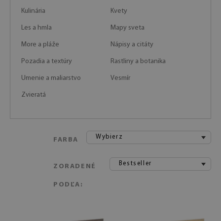
Kulinária
Kvety
Les a hmla
Mapy sveta
More a pláže
Nápisy a citáty
Pozadia a textúry
Rastliny a botanika
Umenie a maliarstvo
Vesmír
Zvieratá
Wybierz
FARBA
Bestseller
ZORADENÉ
PODĽA: