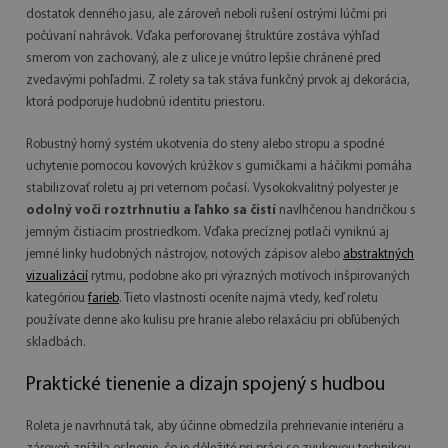
dostatok denného jasu, ale zároveň neboli rušení ostrými lúčmi pri
počúvaní nahrávok. Vďaka perforovanej štruktúre zostáva výhľad
smerom von zachovaný, ale z ulice je vnútro lepšie chránené pred
zvedavými pohľadmi. Z rolety sa tak stáva funkčný prvok aj dekorácia,
ktorá podporuje hudobnú identitu priestoru.
Robustný horný systém ukotvenia do steny alebo stropu a spodné
uchytenie pomocou kovových krúžkov s gumičkami a háčikmi pomáha
stabilizovať roletu aj pri veternom počasí. Vysokokvalitný polyester je
odolný voči roztrhnutiu a ľahko sa čistí
navlhčenou handričkou s
jemným čistiacim prostriedkom. Vďaka precíznej potlači vyniknú aj
jemné linky hudobných nástrojov, notových zápisov alebo
abstraktných
vizualizácií
rytmu, podobne ako pri výrazných motívoch inšpirovaných
kategóriou
farieb
. Tieto vlastnosti oceníte najmä vtedy, keď roletu
používate denne ako kulisu pre hranie alebo relaxáciu pri obľúbených
skladbách.
Praktické tienenie a dizajn spojený s hudbou
Roleta je navrhnutá tak, aby účinne obmedzila prehrievanie interiéru a