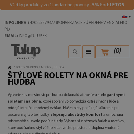
V
šetky produkty zo štandardnej ponuky
-5%
Kód:
LETO5
▾
INFOLINKA
+420225379377 (KONVERZÁCIE SÚ VEDENÉ V ENG ALEBO
PL)
EMAIL:
INFO@TULUP.SK
(
0
)
/
ROLETY NA OKNO
/
MOTÍVY
/
HUDBA
ŠTÝLOVÉ ROLETY NA OKNÁ PRE
HUDBA
Vytvorte si v miestnosti pre hudba dokonalú atmosféru s
elegantnými
roletami na okná
, ktoré spoľahlivo obmedzia ostré slnečné lúče a
pridajú interiéru moderný vzhľad. Naše rolety ponúkajú súkromie pri
počúvaní aj tvorbe hudby,
zlepšujú akustický komfort
a umožňujú
prispôsobiť si svetlo podľa nálady. Vyberte si z rôznych farieb a motívov,
ktoré podčiarknu štýl vášho kreatívneho priestoru a doplnia vnútorné