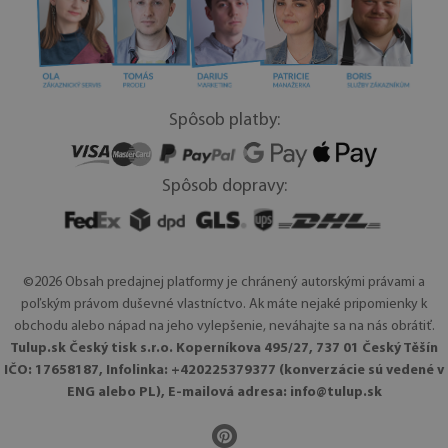
Spôsob platby:
Spôsob dopravy:
©2026 Obsah predajnej platformy je chránený autorskými právami a
poľským právom duševné vlastníctvo. Ak máte nejaké pripomienky k
obchodu alebo nápad na jeho vylepšenie, neváhajte sa na nás obrátiť.
Tulup.sk Český tisk s.r.o. Koperníkova 495/27, 737 01 Český Těšín
IČO: 17658187, Infolinka: +420225379377 (konverzácie sú vedené v
ENG alebo PL), E-mailová adresa:
info@tulup.sk