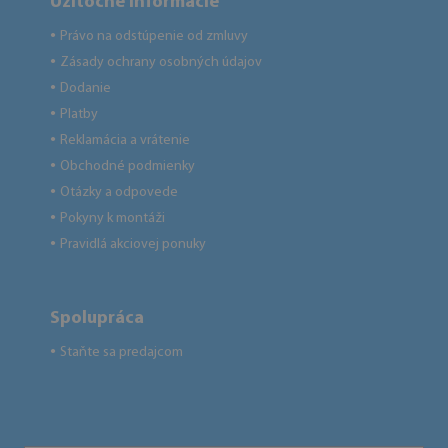
Užitočné informácie
Právo na odstúpenie od zmluvy
●
Zásady ochrany osobných údajov
●
Dodanie
●
Platby
●
Reklamácia a vrátenie
●
Obchodné podmienky
●
Otázky a odpovede
●
Pokyny k montáži
●
Pravidlá akciovej ponuky
●
Spolupráca
Staňte sa predajcom
●