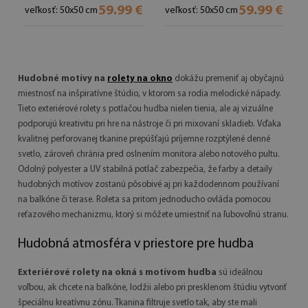
59.99 €
59.99 €
veľkosť: 50x50 cm
veľkosť: 50x50 cm
Hudobné motívy na
rolety na okno
dokážu premeniť aj obyčajnú
miestnosť na inšpiratívne štúdio, v ktorom sa rodia melodické nápady.
Tieto exteriérové rolety s potlačou hudba nielen tienia, ale aj vizuálne
podporujú kreativitu pri hre na nástroje či pri mixovaní skladieb. Vďaka
kvalitnej perforovanej tkanine prepúšťajú príjemne rozptýlené denné
svetlo, zároveň chránia pred oslnením monitora alebo notového pultu.
Odolný polyester a UV stabilná potlač zabezpečia, že farby a detaily
hudobných motívov zostanú pôsobivé aj pri každodennom používaní
na balkóne či terase. Roleta sa pritom jednoducho ovláda pomocou
reťazového mechanizmu, ktorý si môžete umiestniť na ľubovoľnú stranu.
Hudobná atmosféra v priestore pre hudba
Exteriérové rolety na okná s motívom hudba
sú ideálnou
voľbou, ak chcete na balkóne, lodžii alebo pri presklenom štúdiu vytvoriť
špeciálnu kreatívnu zónu. Tkanina filtruje svetlo tak, aby ste mali