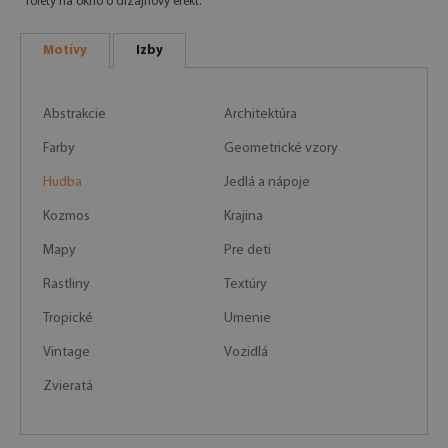
rolety na okno o dizajnový efekt.
Motívy
Izby
Abstrakcie
Architektúra
Farby
Geometrické vzory
Hudba
Jedlá a nápoje
Kozmos
Krajina
Mapy
Pre deti
Rastliny
Textúry
Tropické
Umenie
Vintage
Vozidlá
Zvieratá