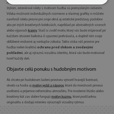
Ak hľadáte spôsob, ako prepojiť funkčné tienenie s osobitým hudobným
štýlom, exteriérové rolety s motívom hudba sú premysleným riešením.
Vďaka možnosti individuálnych rozmerov a vlastnej grafiky si môžete
navrhnúť roletu presne pre svoje okná aj estetické predstavy, podobne
ako pri iných kreatívnych kolekciách, napríklad pri abstraktných vzoroch
alebo výjavoch
krajiny
. Stačí si zvoliť motív, ktorý vás bude inšpirovať pri
každom otvorení balkóna či spustení prehrávača, a doplniť ním svoje
obľúbené vnútorné aj vonkajšie zákutia. Takto získa váš priestor pre
hudba nielen kvalitnú
ochranu pred slnkom a zvedavými
pohľadmi
, ale aj výraznú vizuálnu identitu, ktorá vás bude motivovať
tvoriť každý deň.
Objavte celú ponuku s hudobným motívom
Ak chcete pri hudobnom ladení priestoru vytvoriť hravejší kontrast,
skvelo sa hodia aj
motívy jedál a nápojov
, ktoré do miestnosti prinesú
uvoľnenú a príjemne neformálnu atmosféru. Pre moderné štúdio alebo
kreatívny kút zas dobre fungujú
motívy kozmu
, ktoré podčiarknu
originalitu a dodajú interiéru výraznejší vizuálny rytmus.