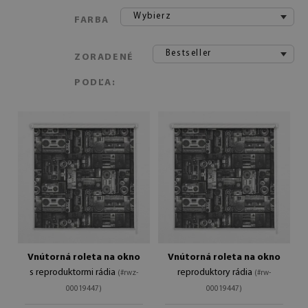
Wybierz
FARBA
Bestseller
ZORADENÉ
PODĽA:
Vnútorná roleta na okno
Vnútorná roleta na okno
s reproduktormi rádia
reproduktory rádia
(#rwz-
(#rw-
00019447)
00019447)