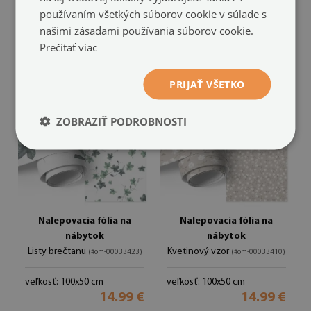
veľkosť: 100x50 cm
používaním všetkých súborov cookie v súlade s
14.99 €
veľkosť: 100x50 cm
našimi zásadami používania súborov cookie.
14.99 €
Prečítať viac
PRIJAŤ VŠETKO
ZOBRAZIŤ PODROBNOSTI
Nalepovacia fólia na
Nalepovacia fólia na
nábytok
nábytok
Listy brečtanu
Kvetinový vzor
(#om-00033423)
(#om-00033410)
veľkosť: 100x50 cm
veľkosť: 100x50 cm
14.99 €
14.99 €