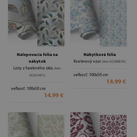
Nalepovacia fólia na
Nábytková fólia
nábytok
Kvetinový vzor
(#om-00288839)
Listy z farebného skla
(#om-
veľkosť: 100x50 cm
00295491)
14.99 €
veľkosť: 100x50 cm
14.99 €