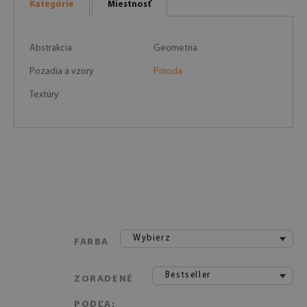
Kategórie
Miestnosť
Abstrakcia
Geometria
Pozadia a vzory
Príroda
Textúry
Wybierz
FARBA
Bestseller
ZORADENÉ
PODĽA: