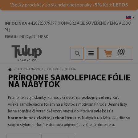
V
šetky produkty zo štandardnej ponuky
-5%
Kód:
LETO5
▾
INFOLINKA
+420225379377 (KONVERZÁCIE SÚ VEDENÉ V ENG ALEBO
PL)
EMAIL:
INFO@TULUP.SK
(
0
)
/
TAPETY NA NÁBYTOK
/
KATEGÓRIE
/
PRÍRODA
PRÍRODNE SAMOLEPIACE FÓLIE
NA NÁBYTOK
Premeňte svoje skrinky, komody či dvere na
pokojný zelený kút
vďaka samolepiacim fóliám na nábytok s motívom Príroda. Jemné listy,
lesné scenérie či botanické vzory vnesú do interiéru
sviežosť a
harmóniu bez zložitej rekonštrukcie
. Nábytok tak ľahko zladíte so
svojím štýlom a dodáte domovu príjemnú, uvoľnenú atmosféru.