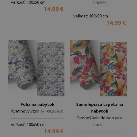
veľkosť: 100x50 cm
00282886)
14.99 €
veľkosť: 100x50 cm
14.99 €
Fólia na nábytok
Samolepiaca tapeta na
Kvetinový vzor
nábytok
(#om-00282863)
Farebný kaleidoskop
(#om-
veľkosť: 100x50 cm
00282793)
14.99 €