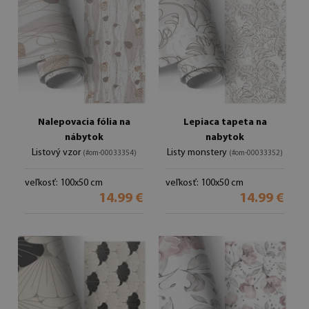
Nalepovacia fólia na
Lepiaca tapeta na
nábytok
nabytok
Listový vzor
Listy monstery
(#om-00033354)
(#om-00033352)
veľkosť: 100x50 cm
veľkosť: 100x50 cm
14.99 €
14.99 €