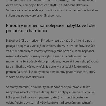
štruktúre vzoru. Fólie sú určené na rovné povrchy, takže ľahko zmeníte
dvere skrine, komody či bočnice nábytku na jedinečné dekorácie.
Samolepiaca vrstva uľahčuje montáž a umožní vám experimentovať so
štýlom bez potreby profesionálnej pomoci.
Príroda v interiéri: samolepiace nábytkové fólie
pre pokoj a harmóniu
Nábytkové fólie s motívom Príroda vnesú do každého interiéru pocit
pokoja a spojenia s vonkajším svetom. Motívy listov, konárov, lesných
zákutí či botanických vzorov vytvoria jemné pozadie, ktoré nepôsobí
rušivo a dobre ladí s rôznymi štýlmi zariadenia. Vďaka matnej
monomérnej fólii pôsobí dekor prirodzene, nepreniká cez neho pôvodná
farba nábytku a výsledný efekt je ucelený a estetický. Takto môžete
premeniť aj starší kus nábytku na dominantný prvok miestnosti, ktorý
zladíte so zvyškom dekorácií.
Samotný materiál je navrhnutý na každodenné používanie, takže
nábytkové nálepky dobre zvládajú bežné dotyky či jemné ošúchanie.
Fólia je krytá silikónovým papierom, ktorý pri montáži postupne
odstraňujete, aby ste mali vždy kontrolu nad presným umiestnením