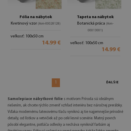
Fólia na nábytok
Tapeta na nábytok
Kvetinový vzor
Botanická práca
(#om-00028128)
(#om-
00013001)
veľkosť: 100x50 cm
14.99 €
veľkosť: 100x50 cm
14.99 €
1
ĎALŠIE
Samolepiace nábytkové fólie
s motívom Príroda sú ideálnym
riešením, ak chcete rýchlo zmeniť vzhľad interiéru bez náročnej prerábky.
Vďaka modernému latexovému tlaču vyniknú aj tie najjemnejšie prírodné
detaily, od lístkov a vetvičiek až po celé lesné scenérie. Matný povrch
pôsobí elegantne, potláča odlesky a necháva vyniknúť farbám aj