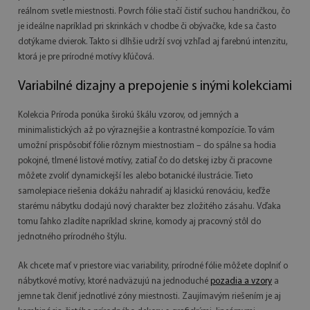
reálnom svetle miestnosti. Povrch fólie stačí čistiť suchou handričkou, čo
je ideálne napríklad pri skrinkách v chodbe či obývačke, kde sa často
dotýkame dvierok. Takto si dlhšie udrží svoj vzhľad aj farebnú intenzitu,
ktorá je pre prírodné motívy kľúčová.
Variabilné dizajny a prepojenie s inými kolekciami
Kolekcia Príroda ponúka širokú škálu vzorov, od jemných a
minimalistických až po výraznejšie a kontrastné kompozície. To vám
umožní prispôsobiť fólie rôznym miestnostiam – do spálne sa hodia
pokojné, tlmené listové motívy, zatiaľ čo do detskej izby či pracovne
môžete zvoliť dynamickejší les alebo botanické ilustrácie. Tieto
samolepiace riešenia dokážu nahradiť aj klasickú renováciu, keďže
starému nábytku dodajú nový charakter bez zložitého zásahu. Vďaka
tomu ľahko zladíte napríklad skrine, komody aj pracovný stôl do
jednotného prírodného štýlu.
Ak chcete mať v priestore viac variability, prírodné fólie môžete doplniť o
nábytkové motívy, ktoré nadväzujú na jednoduché
pozadia a vzory
a
jemne tak členiť jednotlivé zóny miestnosti. Zaujímavým riešením je aj