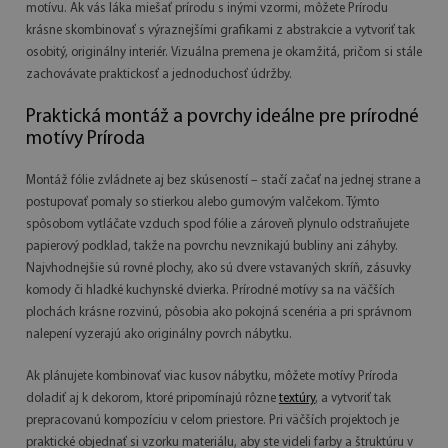
motívu. Ak vás láka miešať prírodu s inými vzormi, môžete Prírodu
krásne skombinovať s výraznejšími grafikami z abstrakcie a vytvoriť tak
osobitý, originálny interiér. Vizuálna premena je okamžitá, pričom si stále
zachovávate praktickosť a jednoduchosť údržby.
Praktická montáž a povrchy ideálne pre prírodné
motívy Príroda
Montáž fólie zvládnete aj bez skúseností – stačí začať na jednej strane a
postupovať pomaly so stierkou alebo gumovým valčekom. Týmto
spôsobom vytláčate vzduch spod fólie a zároveň plynulo odstraňujete
papierový podklad, takže na povrchu nevznikajú bubliny ani záhyby.
Najvhodnejšie sú rovné plochy, ako sú dvere vstavaných skríň, zásuvky
komody či hladké kuchynské dvierka. Prírodné motívy sa na väčších
plochách krásne rozvinú, pôsobia ako pokojná scenéria a pri správnom
nalepení vyzerajú ako originálny povrch nábytku.
Ak plánujete kombinovať viac kusov nábytku, môžete motívy Príroda
doladiť aj k dekorom, ktoré pripomínajú rôzne
textúry
, a vytvoriť tak
prepracovanú kompozíciu v celom priestore. Pri väčších projektoch je
praktické objednať si vzorku materiálu, aby ste videli farby a štruktúru v