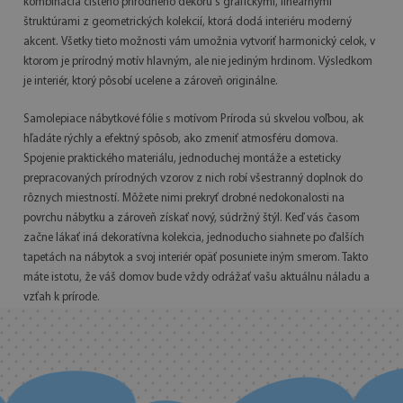
kombinácia čistého prírodného dekoru s grafickými, lineárnymi
štruktúrami z geometrických kolekcií, ktorá dodá interiéru moderný
akcent. Všetky tieto možnosti vám umožnia vytvoriť harmonický celok, v
ktorom je prírodný motív hlavným, ale nie jediným hrdinom. Výsledkom
je interiér, ktorý pôsobí ucelene a zároveň originálne.
Samolepiace nábytkové fólie s motívom Príroda sú skvelou voľbou, ak
hľadáte rýchly a efektný spôsob, ako zmeniť atmosféru domova.
Spojenie praktického materiálu, jednoduchej montáže a esteticky
prepracovaných prírodných vzorov z nich robí všestranný doplnok do
rôznych miestností. Môžete nimi prekryť drobné nedokonalosti na
povrchu nábytku a zároveň získať nový, súdržný štýl. Keď vás časom
začne lákať iná dekoratívna kolekcia, jednoducho siahnete po ďalších
tapetách na nábytok a svoj interiér opäť posuniete iným smerom. Takto
máte istotu, že váš domov bude vždy odrážať vašu aktuálnu náladu a
vzťah k prírode.