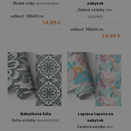
Modré vtáky
nábytok
(#om-00282984)
Zelené ozdoby
(#om-
veľkosť: 100x50 cm
00282983)
14.99 €
veľkosť: 100x50 cm
14.99 €
Nábytková fólia
Lepiaca tapeta na
Boho ozdoby
nabytok
(#om-00282920)
Farebná exotika
(#om-