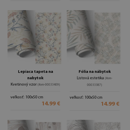
Lepiaca tapeta na
Fólia na nábytok
nabytok
Listová estetika
(#om-
Kvetinový vzor
(#om-00033409)
00033387)
veľkosť: 100x50 cm
veľkosť: 100x50 cm
14.99 €
14.99 €