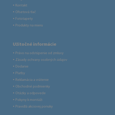
Kontakt
●
Ofsetová tlač
●
Fototapety
●
Produkty na mieru
●
Užitočné informácie
Právo na odstúpenie od zmluvy
●
Zásady ochrany osobných údajov
●
Dodanie
●
Platby
●
Reklamácia a vrátenie
●
Obchodné podmienky
●
Otázky a odpovede
●
Pokyny k montáži
●
Pravidlá akciovej ponuky
●