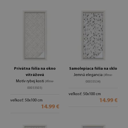
Privátna fólia na okno
Samolepiaca fólia na sklo
vitrážová
Jemná elegancia
(#fmw-
Motív rybej kosti
(#fmw-
00033534)
00033503)
veľkosť: 50x100 cm
14.99 €
veľkosť: 50x100 cm
14.99 €