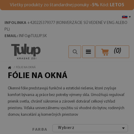
V
šetky produkty zo štandardnej ponuky
-5%
Kód:
LETO5
▾
INFOLINKA
+420225379377 (KONVERZÁCIE SÚ VEDENÉ V ENG ALEBO
PL)
EMAIL:
INFO@TULUP.SK
(
0
)
/
FÓLIE NA OKNÁ
FÓLIE NA OKNÁ
Okenné fólie predstavujú funkčné a estetické riešenie, ktoré zvyšuje
komfort bývania aj práce bez potreby výmeny skla. Umožňujú regulovať
prienik svetla, chrániť súkromie a zároveň dotvárať celkový vzhľad
priestoru. Vďaka univerzálnemu využitiu sú vhodné do bytov, rodinných
domov, kancelárií aj komerčných priestorov
Wybierz
FARBA