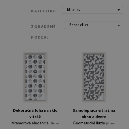
Mramor
KATEGORIE
Bestseller
ZORADENÉ
PODĽA:
Dekoračná fólia na sklo
Samolepiaca vitráž na
vitráž
okno a dvere
Mramorová elegancia
Geometrické ilúzie
(#fmw-
(#fmw-