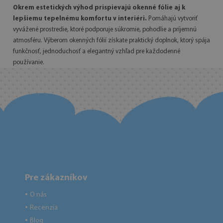
Okrem estetických výhod prispievajú okenné fólie aj k
lepšiemu tepelnému komfortu v interiéri.
Pomáhajú vytvoriť
vyvážené prostredie, ktoré podporuje súkromie, pohodlie a príjemnú
atmosféru. Výberom okenných fólií získate praktický doplnok, ktorý spája
funkčnosť, jednoduchosť a elegantný vzhľad pre každodenné
používanie.
Pre zákazníkov
O nás
●
Recenzia
●
Blog
●