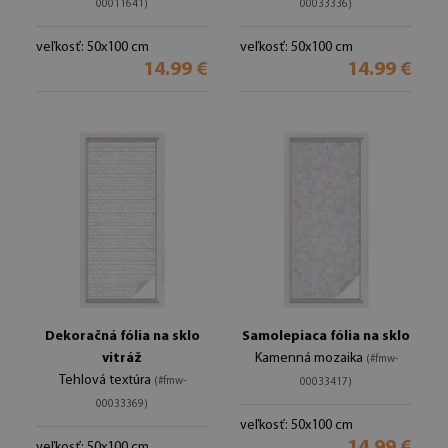
00011641)
00033336)
veľkosť: 50x100 cm
veľkosť: 50x100 cm
14.99 €
14.99 €
Dekoračná fólia na sklo
Samolepiaca fólia na sklo
vitráž
Kamenná mozaika
(#fmw-
Tehlová textúra
(#fmw-
00033417)
00033369)
veľkosť: 50x100 cm
veľkosť: 50x100 cm