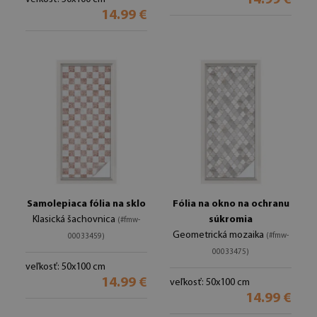
14.99 €
14.99 €
Samolepiaca fólia na sklo
Fólia na okno na ochranu
Klasická šachovnica
súkromia
(#fmw-
Geometrická mozaika
(#fmw-
00033459)
00033475)
veľkosť: 50x100 cm
14.99 €
veľkosť: 50x100 cm
14.99 €