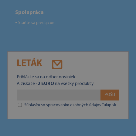
Spolupráca
Staňte sa predajcom
●
LETÁK
Prihláste sa na odber noviniek
A získate
-2 EURO
na všetky produkty
POŠLI
Súhlasím so spracovaním osobných údajov Tulup.sk