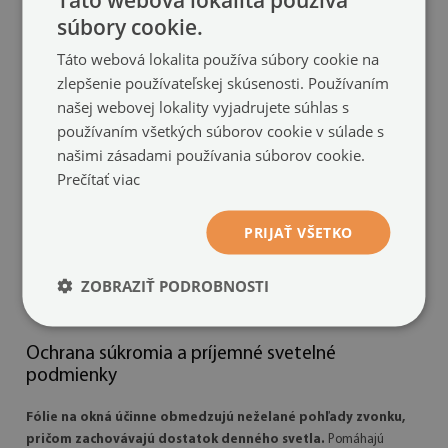
súbory cookie.
Táto webová lokalita používa súbory cookie na
zlepšenie používateľskej skúsenosti. Používaním
našej webovej lokality vyjadrujete súhlas s
používaním všetkých súborov cookie v súlade s
Fólia na okno na ochranu
našimi zásadami používania súborov cookie.
súkromia
Prečítať viac
Jemná béžová
(#fmw-cce7d8d1)
PRIJAŤ VŠETKO
veľkosť: 50x100 cm
14.99 €
ZOBRAZIŤ PODROBNOSTI
Ochrana súkromia a príjemné svetelné
podmienky
Fólie na okná účinne obmedzujú neželané pohľady zvonku,
pričom zachovávajú dostatok denného svetla.
Pomáhajú