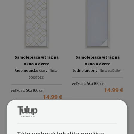
Samolepiaca vitráž na
Samolepiaca vitráž na
okno a dvere
okno a dvere
Geometrické čiary
Jednofarebný
(#fmw-
(#fmw-ccd2d8e4)
00057062)
veľkosť: 50x100 cm
14.99 €
veľkosť: 50x100 cm
14.99 €
Táto webová lokalita používa