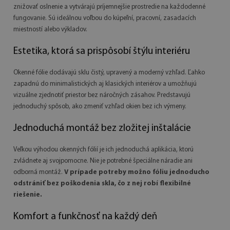
znižovať oslnenie a vytvárajú príjemnejšie prostredie na každodenné
fungovanie. Sú ideálnou voľbou do kúpeľní, pracovní, zasadacích
miestností alebo výkladov.
Estetika, ktorá sa prispôsobí štýlu interiéru
Okenné fólie dodávajú sklu čistý, upravený a moderný vzhľad. Ľahko
zapadnú do minimalistických aj klasických interiérov a umožňujú
vizuálne zjednotiť priestor bez náročných zásahov. Predstavujú
jednoduchý spôsob, ako zmeniť vzhľad okien bez ich výmeny.
Jednoduchá montáž bez zložitej inštalácie
Veľkou výhodou okenných fólií je ich jednoduchá aplikácia, ktorú
zvládnete aj svojpomocne. Nie je potrebné špeciálne náradie ani
odborná montáž.
V prípade potreby možno fóliu jednoducho
odstrániť bez poškodenia skla, čo z nej robí flexibilné
riešenie.
Komfort a funkčnosť na každý deň