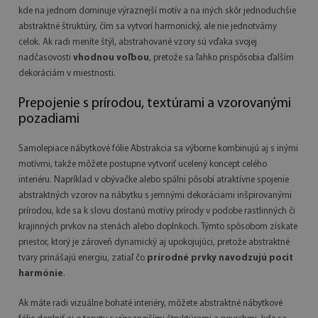
kde na jednom dominuje výraznejší motív a na iných skôr jednoduchšie
abstraktné štruktúry, čím sa vytvorí harmonický, ale nie jednotvárny
celok. Ak radi meníte štýl, abstrahované vzory sú vďaka svojej
nadčasovosti
vhodnou voľbou
, pretože sa ľahko prispôsobia ďalším
dekoráciám v miestnosti.
Prepojenie s prírodou, textúrami a vzorovanými
pozadiami
Samolepiace nábytkové fólie Abstrakcia sa výborne kombinujú aj s inými
motívmi, takže môžete postupne vytvoriť ucelený koncept celého
interiéru. Napríklad v obývačke alebo spálni pôsobí atraktívne spojenie
abstraktných vzorov na nábytku s jemnými dekoráciami inšpirovanými
prírodou, kde sa k slovu dostanú motívy prírody v podobe rastlinných či
krajinných prvkov na stenách alebo doplnkoch. Týmto spôsobom získate
priestor, ktorý je zároveň dynamický aj upokojujúci, pretože abstraktné
tvary prinášajú energiu, zatiaľ čo
prírodné prvky navodzujú pocit
harmónie
.
Ak máte radi vizuálne bohaté interiéry, môžete abstraktné nábytkové