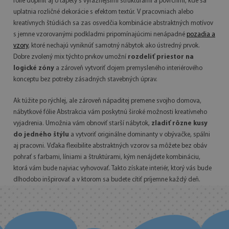
fólie doplniť aj o tapety s výraznejšími štruktúrami a povrchmi, kde sa
uplatnia rozličné dekorácie s efektom textúr. V pracovniach alebo
kreatívnych štúdiách sa zas osvedčia kombinácie abstraktných motívov
s jemne vzorovanými podkladmi pripomínajúcimi nenápadné
pozadia a
vzory
, ktoré nechajú vyniknúť samotný nábytok ako ústredný prvok.
Dobre zvolený mix týchto prvkov umožní
rozdeliť priestor na
logické zóny
a zároveň vytvoriť dojem premysleného interiérového
konceptu bez potreby zásadných stavebných úprav.
Ak túžite po rýchlej, ale zároveň nápaditej premene svojho domova,
nábytkové fólie Abstrakcia vám poskytnú široké možnosti kreatívneho
vyjadrenia. Umožnia vám obnoviť starší nábytok,
zladiť rôzne kusy
do jedného štýlu
a vytvoriť originálne dominanty v obývačke, spálni
aj pracovni. Vďaka flexibilite abstraktných vzorov sa môžete bez obáv
pohrať s farbami, líniami a štruktúrami, kým nenájdete kombináciu,
ktorá vám bude najviac vyhovovať. Takto získate interiér, ktorý vás bude
dlhodobo inšpirovať a v ktorom sa budete cítiť príjemne každý deň.