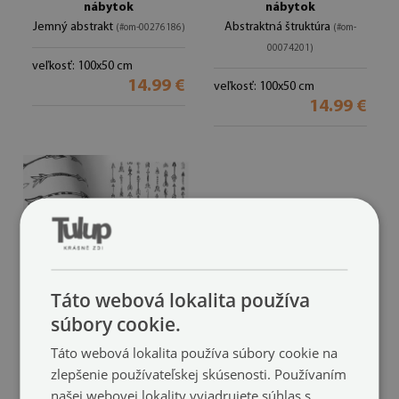
nábytok
nábytok
Jemný abstrakt
Abstraktná štruktúra
(#om-00276186)
(#om-
00074201)
veľkosť: 100x50 cm
14.99 €
veľkosť: 100x50 cm
14.99 €
Táto webová lokalita používa
súbory cookie.
Samolepiaca fólia na
Táto webová lokalita používa súbory cookie na
nábytok
zlepšenie používateľskej skúsenosti. Používaním
Tvary šípok
(#om-00011634)
našej webovej lokality vyjadrujete súhlas s