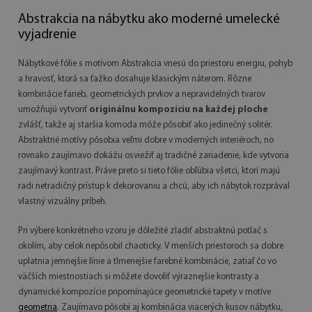
Abstrakcia na nábytku ako moderné umelecké
vyjadrenie
Nábytkové fólie s motívom Abstrakcia vnesú do priestoru energiu, pohyb
a hravosť, ktorá sa ťažko dosahuje klasickým náterom. Rôzne
kombinácie farieb, geometrických prvkov a nepravidelných tvarov
umožňujú vytvoriť
originálnu kompozíciu na každej ploche
zvlášť, takže aj staršia komoda môže pôsobiť ako jedinečný solitér.
Abstraktné motívy pôsobia veľmi dobre v moderných interiéroch, no
rovnako zaujímavo dokážu osviežiť aj tradičné zariadenie, kde vytvoria
zaujímavý kontrast. Práve preto si tieto fólie obľúbia všetci, ktorí majú
radi netradičný prístup k dekorovaniu a chcú, aby ich nábytok rozprával
vlastný vizuálny príbeh.
Pri výbere konkrétneho vzoru je dôležité zladiť abstraktnú potlač s
okolím, aby celok nepôsobil chaoticky. V menších priestoroch sa dobre
uplatnia jemnejšie línie a tlmenejšie farebné kombinácie, zatiaľ čo vo
väčších miestnostiach si môžete dovoliť výraznejšie kontrasty a
dynamické kompozície pripomínajúce geometrické tapety v motíve
geometria
. Zaujímavo pôsobí aj kombinácia viacerých kusov nábytku,