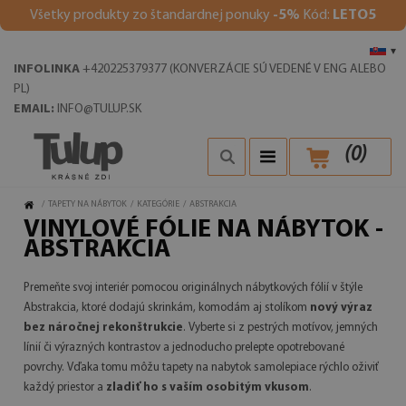
V
šetky produkty zo štandardnej ponuky
-5%
Kód:
LETO5
▾
INFOLINKA
+420225379377 (KONVERZÁCIE SÚ VEDENÉ V ENG ALEBO
PL)
EMAIL:
INFO@TULUP.SK
(
0
)
/
TAPETY NA NÁBYTOK
/
KATEGÓRIE
/
ABSTRAKCIA
VINYLOVÉ FÓLIE NA NÁBYTOK -
ABSTRAKCIA
Premeňte svoj interiér pomocou originálnych nábytkových fólií v štýle
Abstrakcia, ktoré dodajú skrinkám, komodám aj stolíkom
nový výraz
bez náročnej rekonštrukcie
. Vyberte si z pestrých motívov, jemných
línií či výrazných kontrastov a jednoducho prelepte opotrebované
povrchy. Vďaka tomu môžu tapety na nabytok samolepiace rýchlo oživiť
každý priestor a
zladiť ho s vaším osobitým vkusom
.