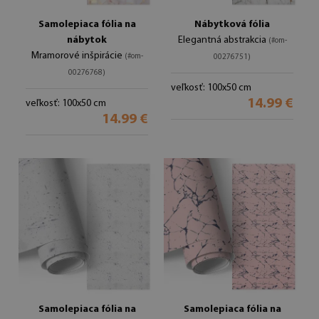
Samolepiaca fólia na
Nábytková fólia
nábytok
Elegantná abstrakcia
(#om-
Mramorové inšpirácie
(#om-
00276751)
00276768)
veľkosť: 100x50 cm
14.99 €
veľkosť: 100x50 cm
14.99 €
Samolepiaca fólia na
Samolepiaca fólia na