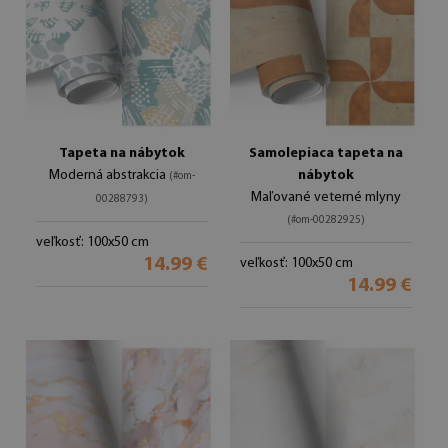
Tapeta na nábytok
Samolepiaca tapeta na
Moderná abstrakcia
nábytok
(#om-
Maľované veterné mlyny
00288793)
(#om-00282925)
veľkosť: 100x50 cm
14.99 €
veľkosť: 100x50 cm
14.99 €