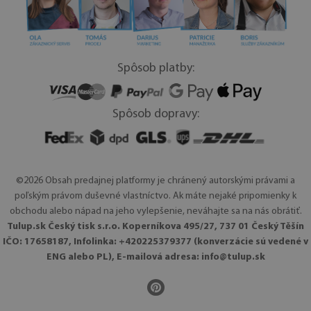
Spôsob platby:
Spôsob dopravy:
©2026 Obsah predajnej platformy je chránený autorskými právami a
poľským právom duševné vlastníctvo. Ak máte nejaké pripomienky k
obchodu alebo nápad na jeho vylepšenie, neváhajte sa na nás obrátiť.
Tulup.sk Český tisk s.r.o. Koperníkova 495/27, 737 01 Český Těšín
IČO: 17658187, Infolinka: +420225379377 (konverzácie sú vedené v
ENG alebo PL), E-mailová adresa:
info@tulup.sk