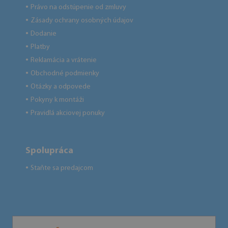
Právo na odstúpenie od zmluvy
●
Zásady ochrany osobných údajov
●
Dodanie
●
Platby
●
Reklamácia a vrátenie
●
Obchodné podmienky
●
Otázky a odpovede
●
Pokyny k montáži
●
Pravidlá akciovej ponuky
●
Spolupráca
Staňte sa predajcom
●