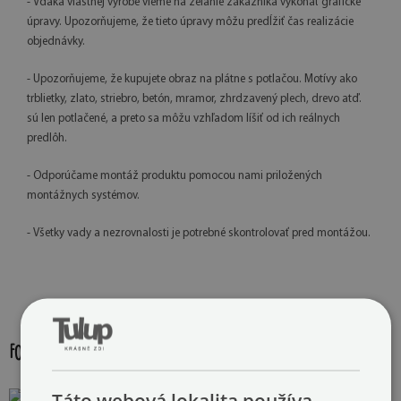
- Vďaka vlastnej výrobe vieme na želanie zákazníka vykonať grafické
úpravy. Upozorňujeme, že tieto úpravy môžu predĺžiť čas realizácie
objednávky.
- Upozorňujeme, že kupujete obraz na plátne s potlačou. Motívy ako
trblietky, zlato, striebro, betón, mramor, zhrdzavený plech, drevo atď.
sú len potlačené, a preto sa môžu vzhľadom líšiť od ich reálnych
predlôh.
- Odporúčame montáž produktu pomocou nami priložených
montážnych systémov.
- Všetky vady a nezrovnalosti je potrebné skontrolovať pred montážou.
FOTOGALÉRIA:
Táto webová lokalita používa