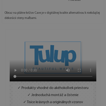
11.08.2026
Obraz na plátne krížov Cave je v digitálnej kvalite alternatívou k niekdajšej
dekorácii steny maľbami.
✓ Produkty vhodné do akéhokoľvek priestoru
✓ Jednoduchá montáž a čistenie
✓ Tisíce krásnych a originálnych vzorov