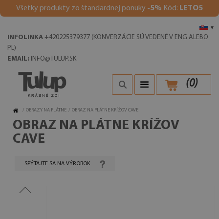
V
šetky produkty zo štandardnej ponuky
-5%
Kód:
LETO5
▾
INFOLINKA
+420225379377 (KONVERZÁCIE SÚ VEDENÉ V ENG ALEBO
PL)
EMAIL:
INFO@TULUP.SK
(
0
)
/
OBRAZY NA PLÁTNE
/
OBRAZ NA PLÁTNE KRÍŽOV CAVE
OBRAZ NA PLÁTNE KRÍŽOV
CAVE
SPÝTAJTE SA NA VÝROBOK