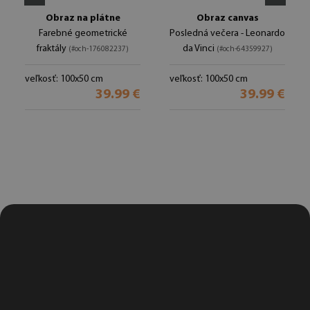
Obraz na plátne
Obraz canvas
Farebné geometrické
Posledná večera - Leonardo
fraktály
da Vinci
(#och-176082237)
(#och-64359927)
veľkosť: 100x50 cm
veľkosť: 100x50 cm
39.99 €
39.99 €