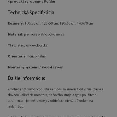
- produkt vyrobený v Poľsku
Technická špecifikácia
Rozmery:
100x50 cm, 125x50 cm, 120x60 cm, 140x70 cm
Materiál:
prémiové plátno polycanvas
Tlač:
latexová – ekologická
Orientácia:
horizontálna
Montážny systém:
2 alebo 4 závesy
Ďalšie informácie:
- Odtiene hotového produktu sa môžu mierne líšiť od vizualizácie z
dôvodu kalibrácie monitora, tlačového stroja a typu použitého
atramentu – jemné rozdiely v odtieňoch nie sú dôvodom na
reklamáciu.