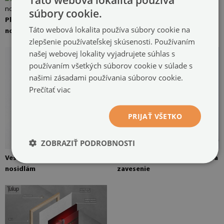
Borovica pre obraz na plátne
súbory cookie.
Plátno plátno natažené přes
Táto webová lokalita používa súbory cookie na
nosítka
zlepšenie používateľskej skúsenosti. Používaním
našej webovej lokality vyjadrujete súhlas s
používaním všetkých súborov cookie v súlade s
našimi zásadami používania súborov cookie.
Prečítať viac
PRIJAŤ VŠETKO
ZOBRAZIŤ PODROBNOSTI
Vešiak je pripevnený k
Obraz na plátne pripravený na
nosidlám
zavesenie