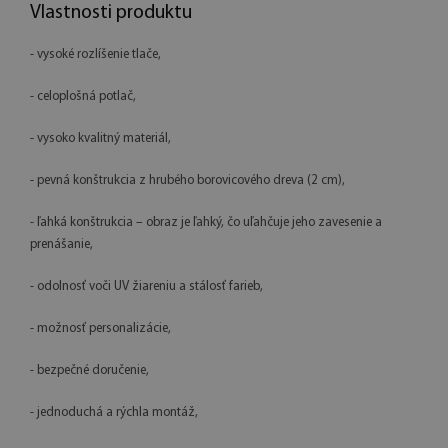
Vlastnosti produktu
- vysoké rozlíšenie tlače,
- celoplošná potlač,
- vysoko kvalitný materiál,
- pevná konštrukcia z hrubého borovicového dreva (2 cm),
- ľahká konštrukcia – obraz je ľahký, čo uľahčuje jeho zavesenie a
prenášanie,
- odolnosť voči UV žiareniu a stálosť farieb,
- možnosť personalizácie,
- bezpečné doručenie,
- jednoduchá a rýchla montáž,