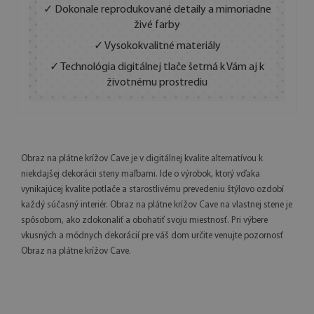
✓ Dokonale reprodukované detaily a mimoriadne
živé farby
✓ Vysokokvalitné materiály
✓ Technológia digitálnej tlače šetrná k Vám aj k
životnému prostrediu
Obraz na plátne krížov Cave je v digitálnej kvalite alternatívou k
niekdajšej dekorácii steny maľbami. Ide o výrobok, ktorý vďaka
vynikajúcej kvalite potlače a starostlivému prevedeniu štýlovo ozdobí
každý súčasný interiér. Obraz na plátne krížov Cave na vlastnej stene je
spôsobom, ako zdokonaliť a obohatiť svoju miestnosť. Pri výbere
vkusných a módnych dekorácií pre váš dom určite venujte pozornosť
Obraz na plátne krížov Cave.