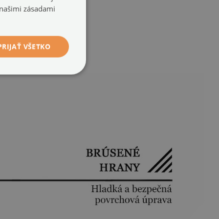
 našimi zásadami
PRIJAŤ VŠETKO