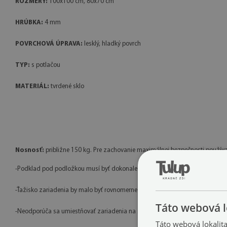
ROZMERY:
100x100 cm, 80x70 cm
HRÚBKA:
4 mm
POVRCHOVÁ ÚPRAVA:
lesklý, hladký povrch
TYP:
s potlačou
MATERIÁL:
tvrdené sklo
Nosnosť:
približne 150 kg. Pre zachovanie maximálnej bezpečnosti používa
-Podklad pod podložkou musí byť dokonale rovný a stabilný, bez nerovností, 
-Ťažisko zariadenia by malo byť rovnomerne rozložené — krb alebo piecka m
Táto webová l
-Neodporúča sa umiestňovať zariadenia na štyroch nožičkách (tzv. kozy), pr
Táto webová lokalit