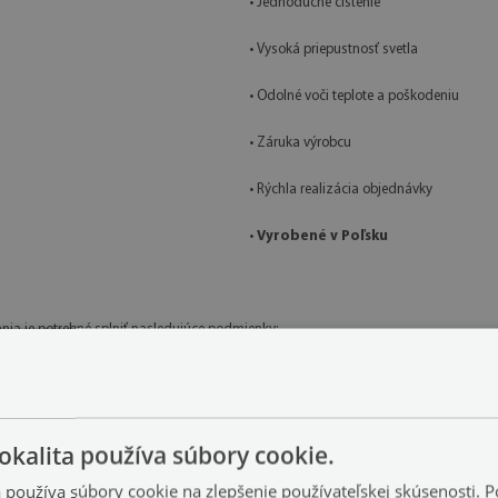
• Jednoduché čistenie
• Vysoká priepustnosť svetla
• Odolné voči teplote a poškodeniu
• Záruka výrobcu
• Rýchla realizácia objednávky
•
Vyrobené v Poľsku
nia je potrebné splniť nasledujúce podmienky:
piesku ani nečistôt, ktoré by mohli spôsobovať bodové napätie skla.
usí mať stabilnú, rovnú základňu zabezpečujúcu rovnomerné zaťaženie celej ploch
okalita používa súbory cookie.
etože spôsobujú sústredenie tlaku do jednotlivých bodov.
a používa súbory cookie na zlepšenie používateľskej skúsenosti. 