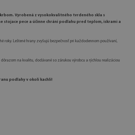
i krbom. Vyrobená z vysokokvalitného tvrdeného skla s
 stojace pece a účinne chráni podlahu pred teplom, iskrami a
lhé roky. Leštené hrany zvyšujú bezpečnosť pri každodennom používaní,
 dôrazom na kvalitu, dodávané so zárukou výrobcu a rýchlou realizáciou
anu podlahy v okolí kachlí!