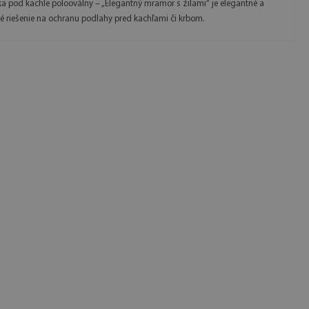
a pod kachle polooválny – „Elegantný mramor s žilami“ je elegantné a
ké riešenie na ochranu podlahy pred kachľami či krbom.