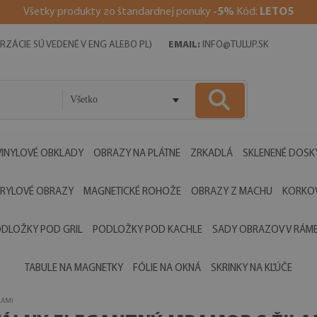
V
šetky produkty zo štandardnej ponuky
-5%
Kód:
LETO5
RZÁCIE SÚ VEDENÉ V ENG ALEBO PL)
EMAIL:
INFO@TULUP.SK
Všetko
VINYLOVÉ OBKLADY
OBRAZY NA PLÁTNE
ZRKADLÁ
SKLENENÉ DOSK
RYLOVÉ OBRAZY
MAGNETICKÉ ROHOŽE
OBRAZY Z MACHU
KORKOV
DLOŽKY POD GRIL
PODLOŽKY POD KACHLE
SADY OBRAZOV V RÁM
TABULE NA MAGNETKY
FÓLIE NA OKNÁ
SKRINKY NA KĽÚČE
LAMI