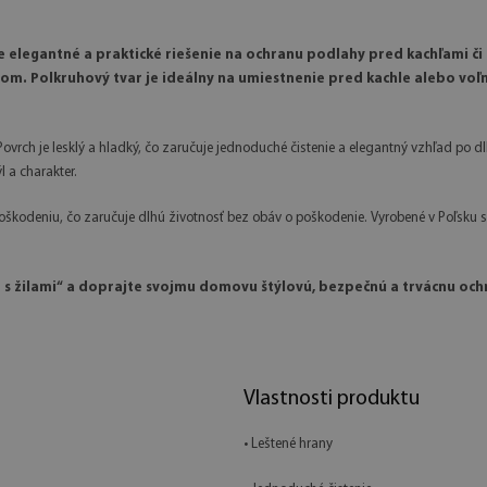
e elegantné a praktické riešenie na ochranu podlahy pred kachľami č
. Polkruhový tvar je ideálny na umiestnenie pred kachle alebo voľne
rch je lesklý a hladký, čo zaručuje jednoduché čistenie a elegantný vzhľad po d
 a charakter.
škodeniu, čo zaručuje dlhú životnosť bez obáv o poškodenie. Vyrobené v Poľsku s
s žilami“ a doprajte svojmu domovu štýlovú, bezpečnú a trvácnu ochr
Vlastnosti produktu
• Leštené hrany