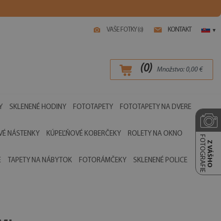
VAŠE FOTKY (
)
KONTAKT
0
▾
(
0
)
Množstvo:
0,00
€
Y
SKLENENÉ HODINY
FOTOTAPETY
FOTOTAPETY NA DVERE
É NÁSTENKY
KÚPEĽŇOVÉ KOBERČEKY
ROLETY NA OKNO
FOTOGRAFIE
Z VÁŠHO
E
TAPETY NA NÁBYTOK
FOTORÁMČEKY
SKLENENÉ POLICE