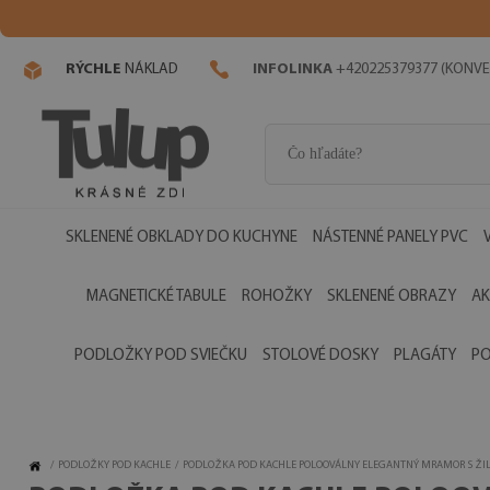
RÝCHLE
NÁKLAD
INFOLINKA
+420225379377 (KONVE
SKLENENÉ OBKLADY DO KUCHYNE
NÁSTENNÉ PANELY PVC
MAGNETICKÉ TABULE
ROHOŽKY
SKLENENÉ OBRAZY
AK
PODLOŽKY POD SVIEČKU
STOLOVÉ DOSKY
PLAGÁTY
PO
/
PODLOŽKY POD KACHLE
/
PODLOŽKA POD KACHLE POLOOVÁLNY ELEGANTNÝ MRAMOR S ŽI