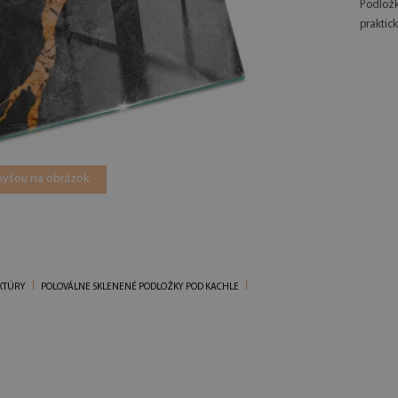
Podložk
praktic
 myšou na obrázok
XTÚRY
POLOVÁLNE SKLENENÉ PODLOŽKY POD KACHLE