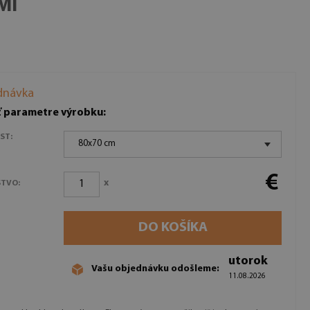
MI
dnávka
ť parametre výrobku:
ST:
80x70 cm
€
x
TVO:
DO KOŠÍKA
utorok
Vašu objednávku odošleme:
11.08.2026