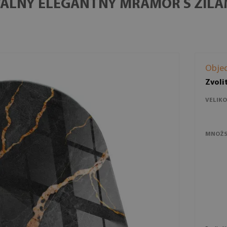
ÁLNY ELEGANTNÝ MRAMOR S ŽILA
Obje
Zvoli
VELIKO
MNOŽS