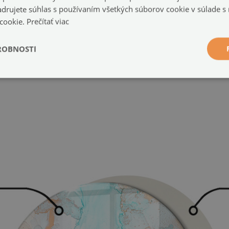
a stenou alebo inými pevnými prvkami.
jadrujete súhlas s používaním všetkých súborov cookie v súlade s
 cookie.
Prečítať viac
 ho zdvihnite a opatrne premiestnite.
ROBNOSTI
 jedno miesto dosky.