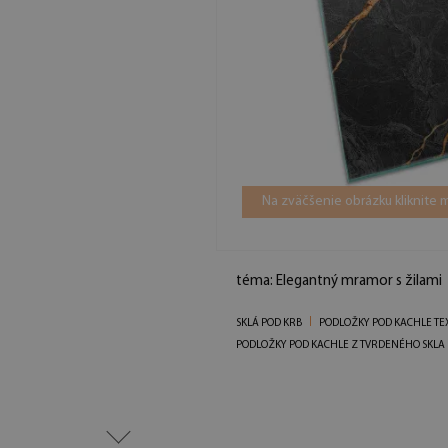
Na zväčšenie obrázku kliknite
téma: Elegantný mramor s žilami
SKLÁ POD KRB
PODLOŽKY POD KACHLE TE
PODLOŽKY POD KACHLE Z TVRDENÉHO SKLA