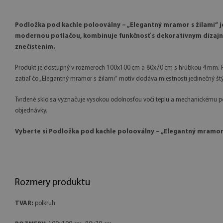
Podložka pod kachle polooválny – „Elegantný mramor s žilami“ j
modernou potlačou, kombinuje funkčnosť s dekoratívnym dizajnom
znečistením.
Produkt je dostupný v rozmeroch 100x100 cm a 80x70 cm s hrúbkou 4 mm. Pov
zatiaľ čo „Elegantný mramor s žilami“ motív dodáva miestnosti jedinečný štýl
Tvrdené sklo sa vyznačuje vysokou odolnosťou voči teplu a mechanickému po
objednávky.
Vyberte si Podložka pod kachle polooválny – „Elegantný mramor 
Rozmery produktu
TVAR:
polkruh