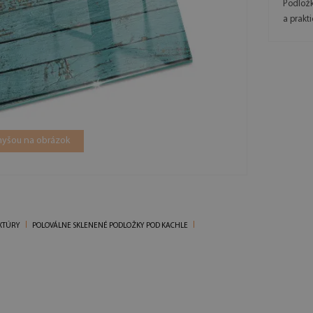
Podložk
a prakt
 myšou na obrázok
XTÚRY
POLOVÁLNE SKLENENÉ PODLOŽKY POD KACHLE