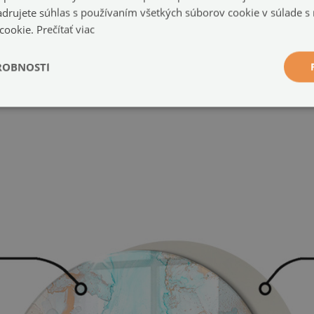
a stenou alebo inými pevnými prvkami.
jadrujete súhlas s používaním všetkých súborov cookie v súlade s
 cookie.
Prečítať viac
 ho zdvihnite a opatrne premiestnite.
ROBNOSTI
 jedno miesto dosky.