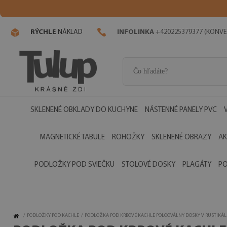
RÝCHLE
NÁKLAD
INFOLINKA
+420225379377 (KONVE
SKLENENÉ OBKLADY DO KUCHYNE
NÁSTENNÉ PANELY PVC
MAGNETICKÉ TABULE
ROHOŽKY
SKLENENÉ OBRAZY
AK
PODLOŽKY POD SVIEČKU
STOLOVÉ DOSKY
PLAGÁTY
PO
/
PODLOŽKY POD KACHLE
/
PODLOŽKA POD KRBOVÉ KACHLE POLOOVÁLNY DOSKY V RUSTIKÁ