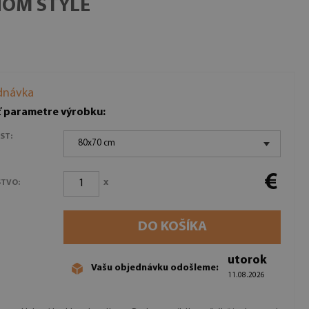
NOM ŠTÝLE
dnávka
ť parametre výrobku:
ST:
80x70 cm
€
x
TVO:
DO KOŠÍKA
utorok
Vašu objednávku odošleme:
11.08.2026