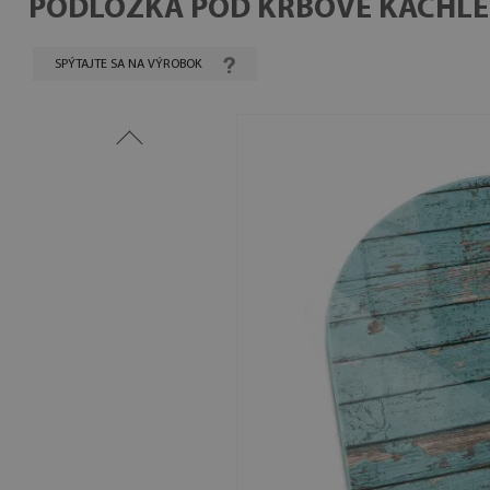
PODLOŽKA POD KRBOVÉ KACHLE
SPÝTAJTE SA NA VÝROBOK