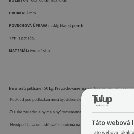
ROZMERY:
100x100 cm, 80x70 cm
HRÚBKA:
4 mm
POVRCHOVÁ ÚPRAVA:
lesklý, hladký povrch
TYP:
s potlačou
MATERIÁL:
tvrdené sklo
Nosnosť:
približne 150 kg. Pre zachovanie maximálnej bezpečnosti používa
-Podklad pod podložkou musí byť dokonale rovný a stabilný, bez nerovností, 
-Ťažisko zariadenia by malo byť rovnomerne rozložené — krb alebo piecka m
Táto webová l
-Neodporúča sa umiestňovať zariadenia na štyroch nožičkách (tzv. kozy), pr
Táto webová lokalit