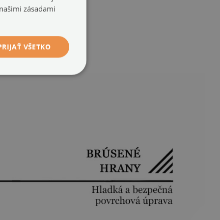
 našimi zásadami
PRIJAŤ VŠETKO