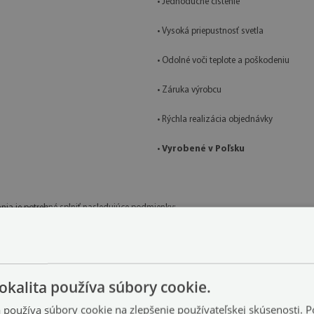
• Jednoduché čistenie
• Vysoká priepustnosť svetla
• Odolné voči teplote a poškodeniu
• Záruka výrobcu
• Rýchla realizácia objednávky
•
Vyrobené v Poľsku
nia je potrebné splniť nasledujúce podmienky:
piesku ani nečistôt, ktoré by mohli spôsobovať bodové napätie skla.
usí mať stabilnú, rovnú základňu zabezpečujúcu rovnomerné zaťaženie celej ploch
okalita používa súbory cookie.
etože spôsobujú sústredenie tlaku do jednotlivých bodov.
a používa súbory cookie na zlepšenie používateľskej skúsenosti. 