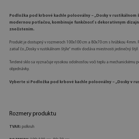
Podložka pod krbové kachle polooválny – „Dosky v rustikálnom š
modernou potlačou, kombinuje funkčnosť s dekoratívnym dizajnom
znečistením.
Produkt je dostupný v rozmeroch 100x100 cm a 80x70 cm s hrúbkou 4 mm. Pov
zatiaľ čo „Dosky v rustikálnom štýle“ motív dodáva miestnosti jedinečný štýl 
Tvrdené sklo sa vyznačuje vysokou odolnosťou voči teplu a mechanickému po
objednávky.
Vyberte si Podložka pod krbové kachle polooválny – „Dosky v ru
Rozmery produktu
TVAR:
polkruh