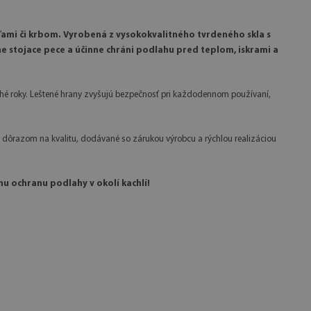
ľami či krbom. Vyrobená z vysokokvalitného tvrdeného skla s
 stojace pece a účinne chráni podlahu pred teplom, iskrami a
lhé roky. Leštené hrany zvyšujú bezpečnosť pri každodennom používaní,
 dôrazom na kvalitu, dodávané so zárukou výrobcu a rýchlou realizáciou
u ochranu podlahy v okolí kachlí!