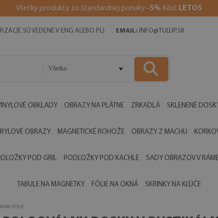
V
šetky produkty zo štandardnej ponuky
-5%
Kód:
LETO5
RZÁCIE SÚ VEDENÉ V ENG ALEBO PL)
EMAIL:
INFO@TULUP.SK
Všetko
VINYLOVÉ OBKLADY
OBRAZY NA PLÁTNE
ZRKADLÁ
SKLENENÉ DOSK
RYLOVÉ OBRAZY
MAGNETICKÉ ROHOŽE
OBRAZY Z MACHU
KORKOV
DLOŽKY POD GRIL
PODLOŽKY POD KACHLE
SADY OBRAZOV V RÁM
TABULE NA MAGNETKY
FÓLIE NA OKNÁ
SKRINKY NA KĽÚČE
LNOM ŠTÝLE