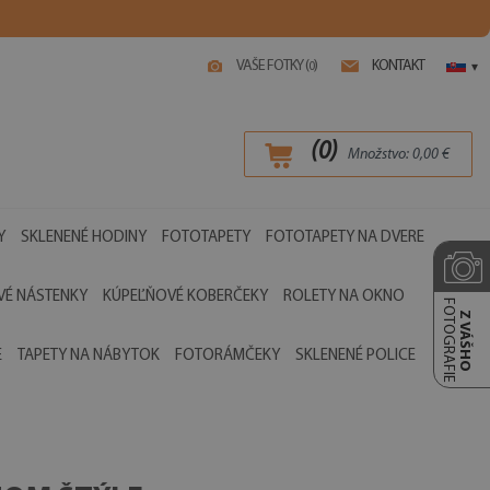
VAŠE FOTKY (
)
KONTAKT
0
▾
(
0
)
Množstvo:
0,00
€
Y
SKLENENÉ HODINY
FOTOTAPETY
FOTOTAPETY NA DVERE
É NÁSTENKY
KÚPEĽŇOVÉ KOBERČEKY
ROLETY NA OKNO
FOTOGRAFIE
Z VÁŠHO
E
TAPETY NA NÁBYTOK
FOTORÁMČEKY
SKLENENÉ POLICE