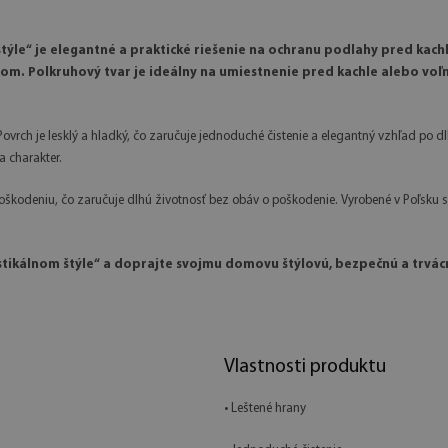
týle“ je elegantné a praktické riešenie na ochranu podlahy pred kach
. Polkruhový tvar je ideálny na umiestnenie pred kachle alebo voľne
rch je lesklý a hladký, čo zaručuje jednoduché čistenie a elegantný vzhľad po d
a charakter.
škodeniu, čo zaručuje dlhú životnosť bez obáv o poškodenie. Vyrobené v Poľsku s
stikálnom štýle“ a doprajte svojmu domovu štýlovú, bezpečnú a trvácn
Vlastnosti produktu
• Leštené hrany