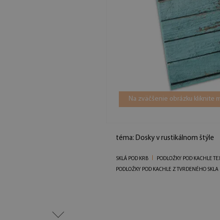
Na zväčšenie obrázku kliknite
téma: Dosky v rustikálnom štýle
SKLÁ POD KRB
PODLOŽKY POD KACHLE TE
PODLOŽKY POD KACHLE Z TVRDENÉHO SKLA