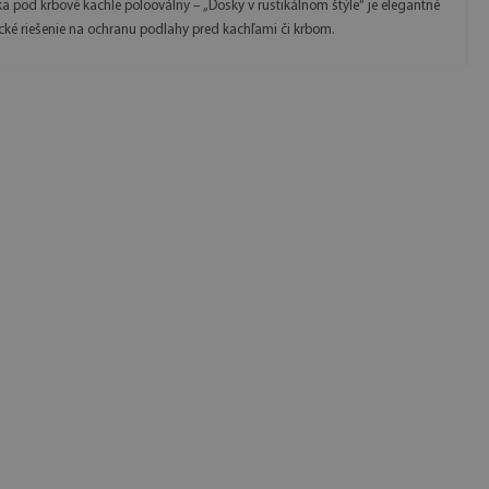
a pod krbové kachle polooválny – „Dosky v rustikálnom štýle“ je elegantné
ické riešenie na ochranu podlahy pred kachľami či krbom.