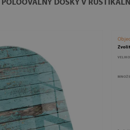
 POLOOVÁLNY DOSKY V RUSTIKÁL
Obje
Zvoli
VELIKO
MNOŽS