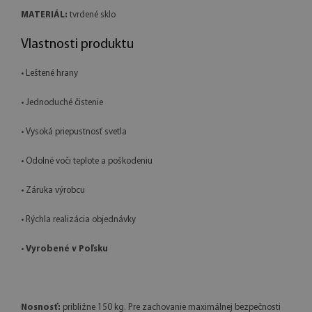
MATERIÁL:
tvrdené sklo
Vlastnosti produktu
• Leštené hrany
• Jednoduché čistenie
• Vysoká priepustnosť svetla
• Odolné voči teplote a poškodeniu
• Záruka výrobcu
• Rýchla realizácia objednávky
•
Vyrobené v Poľsku
Nosnosť:
približne 150 kg. Pre zachovanie maximálnej bezpečnosti