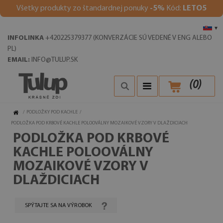
V
šetky produkty zo štandardnej ponuky
-5%
Kód:
LETO5
▾
INFOLINKA
+420225379377 (KONVERZÁCIE SÚ VEDENÉ V ENG ALEBO
PL)
EMAIL:
INFO@TULUP.SK
(
0
)
/
PODLOŽKY POD KACHLE
/
PODLOŽKA POD KRBOVÉ KACHLE POLOOVÁLNY MOZAIKOVÉ VZORY V DLAŽDICIACH
PODLOŽKA POD KRBOVÉ
KACHLE POLOOVÁLNY
MOZAIKOVÉ VZORY V
DLAŽDICIACH
SPÝTAJTE SA NA VÝROBOK