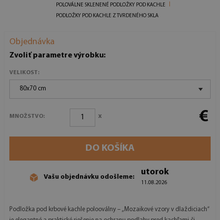
POLOVÁLNE SKLENENÉ PODLOŽKY POD KACHLE
PODLOŽKY POD KACHLE Z TVRDENÉHO SKLA
Objednávka
Zvoliť parametre výrobku:
VELIKOST:
80x70 cm
€
x
MNOŽSTVO:
DO KOŠÍKA
utorok
Vašu objednávku odošleme:
11.08.2026
Podložka pod krbové kachle polooválny – „Mozaikové vzory v dlaždiciach“