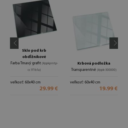
Sklo pod krb
obdĺžnikové
Farba Tmavý grafit
Krbová podložka
(#ppkprntp-
Transparentné
cc1f1b1a)
(#ppk-300000)
veľkosť: 60x40 cm
veľkosť: 60x40 cm
29.99 €
19.99 €