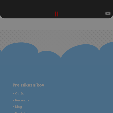
Pre zákazníkov
O nás
●
Recenzia
●
Blog
●