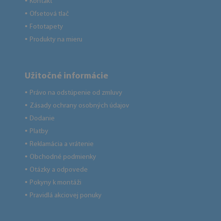
Kontakt
●
Ofsetová tlač
●
Fototapety
●
Produkty na mieru
●
Užitočné informácie
Právo na odstúpenie od zmluvy
●
Zásady ochrany osobných údajov
●
Dodanie
●
Platby
●
Reklamácia a vrátenie
●
Obchodné podmienky
●
Otázky a odpovede
●
Pokyny k montáži
●
Pravidlá akciovej ponuky
●