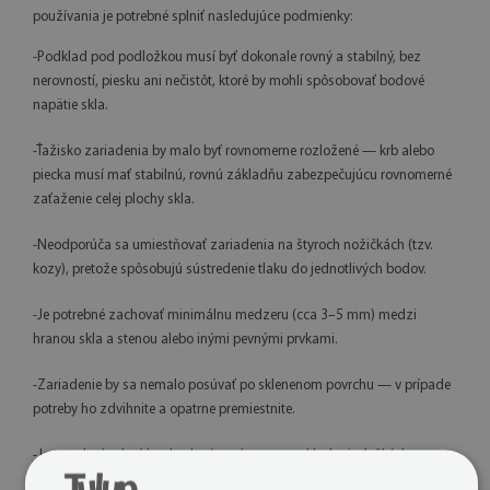
používania je potrebné splniť nasledujúce podmienky:
-Podklad pod podložkou musí byť dokonale rovný a stabilný, bez
nerovností, piesku ani nečistôt, ktoré by mohli spôsobovať bodové
napätie skla.
-Ťažisko zariadenia by malo byť rovnomerne rozložené — krb alebo
piecka musí mať stabilnú, rovnú základňu zabezpečujúcu rovnomerné
zaťaženie celej plochy skla.
-Neodporúča sa umiestňovať zariadenia na štyroch nožičkách (tzv.
kozy), pretože spôsobujú sústredenie tlaku do jednotlivých bodov.
-Je potrebné zachovať minimálnu medzeru (cca 3–5 mm) medzi
hranou skla a stenou alebo inými pevnými prvkami.
-Zariadenie by sa nemalo posúvať po sklenenom povrchu — v prípade
potreby ho zdvihnite a opatrne premiestnite.
-Je potrebné vyhnúť sa bodovým nárazom a ukladaniu ťažkých
predmetov na jedno miesto dosky.