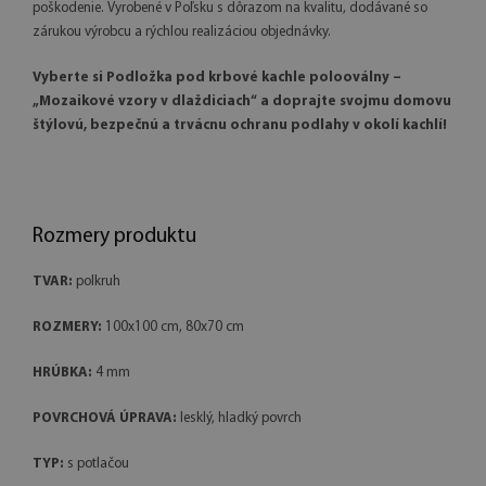
poškodenie. Vyrobené v Poľsku s dôrazom na kvalitu, dodávané so
zárukou výrobcu a rýchlou realizáciou objednávky.
Vyberte si Podložka pod krbové kachle polooválny –
„Mozaikové vzory v dlaždiciach“ a doprajte svojmu domovu
štýlovú, bezpečnú a trvácnu ochranu podlahy v okolí kachlí!
Rozmery produktu
TVAR:
polkruh
ROZMERY:
100x100 cm, 80x70 cm
HRÚBKA:
4 mm
POVRCHOVÁ ÚPRAVA:
lesklý, hladký povrch
TYP:
s potlačou