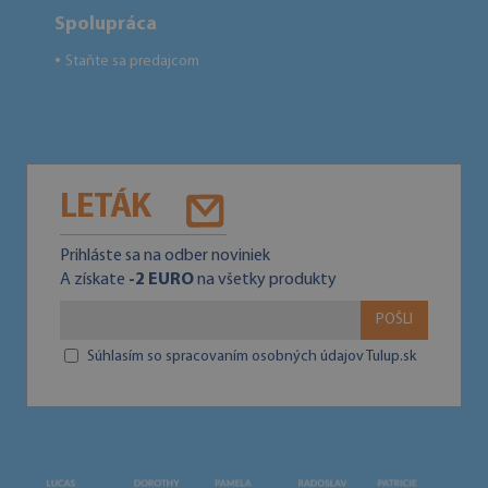
Spolupráca
Staňte sa predajcom
●
LETÁK
Prihláste sa na odber noviniek
A získate
-2 EURO
na všetky produkty
POŠLI
Súhlasím so spracovaním osobných údajov Tulup.sk