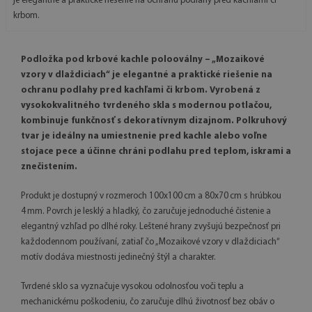
je elegantné a praktické riešenie na ochranu podlahy pred kachľami či
krbom.
Podložka pod krbové kachle polooválny – „Mozaikové
vzory v dlaždiciach“ je elegantné a praktické riešenie na
ochranu podlahy pred kachľami či krbom. Vyrobená z
vysokokvalitného tvrdeného skla s modernou potlačou,
kombinuje funkčnosť s dekoratívnym dizajnom. Polkruhový
tvar je ideálny na umiestnenie pred kachle alebo voľne
stojace pece a účinne chráni podlahu pred teplom, iskrami a
znečistením.
Produkt je dostupný v rozmeroch 100x100 cm a 80x70 cm s hrúbkou
4 mm. Povrch je lesklý a hladký, čo zaručuje jednoduché čistenie a
elegantný vzhľad po dlhé roky. Leštené hrany zvyšujú bezpečnosť pri
každodennom používaní, zatiaľ čo „Mozaikové vzory v dlaždiciach“
motív dodáva miestnosti jedinečný štýl a charakter.
Tvrdené sklo sa vyznačuje vysokou odolnosťou voči teplu a
mechanickému poškodeniu, čo zaručuje dlhú životnosť bez obáv o