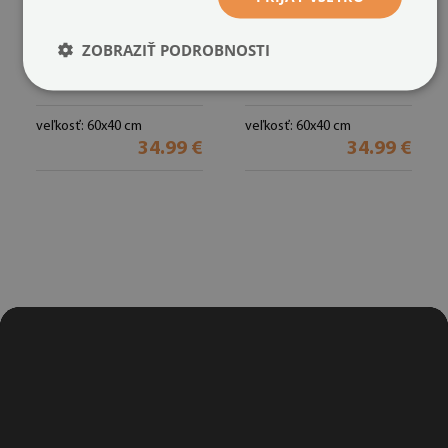
ZOBRAZIŤ PODROBNOSTI
Rohožka pred dvere
Rohožka
Home
Lúka
(#ww-88131)
(#ww-88091)
veľkosť: 60x40 cm
veľkosť: 60x40 cm
34.99 €
34.99 €