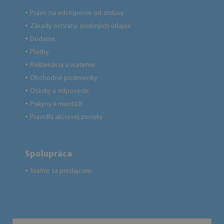
Právo na odstúpenie od zmluvy
●
Zásady ochrany osobných údajov
●
Dodanie
●
Platby
●
Reklamácia a vrátenie
●
Obchodné podmienky
●
Otázky a odpovede
●
Pokyny k montáži
●
Pravidlá akciovej ponuky
●
Spolupráca
Staňte sa predajcom
●