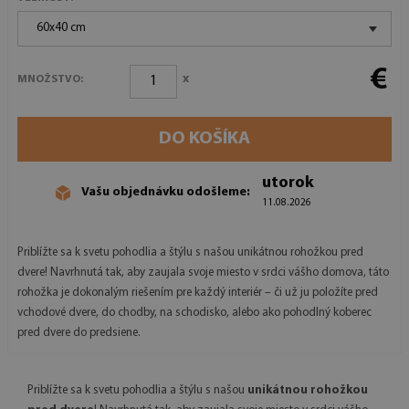
60x40 cm
€
x
MNOŽSTVO:
DO KOŠÍKA
utorok
Vašu objednávku odošleme:
11.08.2026
Priblížte sa k svetu pohodlia a štýlu s našou unikátnou rohožkou pred
dvere! Navrhnutá tak, aby zaujala svoje miesto v srdci vášho domova, táto
rohožka je dokonalým riešením pre každý interiér – či už ju položíte pred
vchodové dvere, do chodby, na schodisko, alebo ako pohodlný koberec
pred dvere do predsiene.
Priblížte sa k svetu pohodlia a štýlu s našou
unikátnou rohožkou