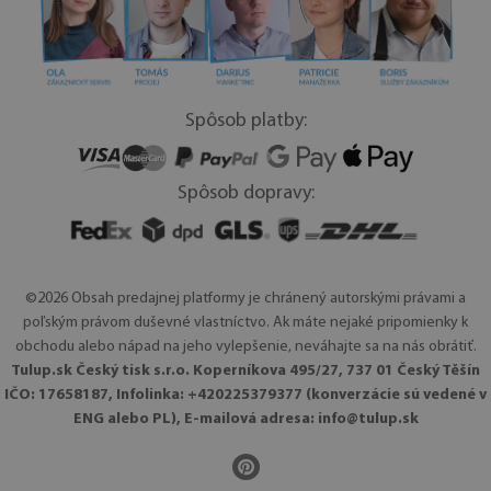
Spôsob platby:
Spôsob dopravy:
©2026 Obsah predajnej platformy je chránený autorskými právami a
poľským právom duševné vlastníctvo. Ak máte nejaké pripomienky k
obchodu alebo nápad na jeho vylepšenie, neváhajte sa na nás obrátiť.
Tulup.sk Český tisk s.r.o. Koperníkova 495/27, 737 01 Český Těšín
IČO: 17658187, Infolinka: +420225379377 (konverzácie sú vedené v
ENG alebo PL), E-mailová adresa:
info@tulup.sk