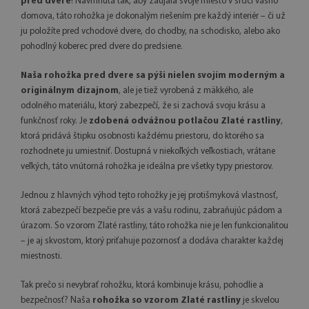
pred dvere
! Navrhnutá tak, aby zaujala svoje miesto v srdci vášho
domova, táto rohožka je dokonalým riešením pre každý interiér – či už
ju položíte pred vchodové dvere, do chodby, na schodisko, alebo ako
pohodlný koberec pred dvere do predsiene.
Naša rohožka pred dvere sa pýši nielen svojím moderným a
originálnym dizajnom
, ale je tiež vyrobená z mäkkého, ale
odolného materiálu, ktorý zabezpečí, že si zachová svoju krásu a
funkčnosť roky. Je
zdobená odvážnou potlačou Zlaté rastliny
,
ktorá pridává štipku osobnosti každému priestoru, do ktorého sa
rozhodnete ju umiestniť. Dostupná v niekoľkých veľkostiach, vrátane
veľkých, táto vnútorná rohožka je ideálna pre všetky typy priestorov.
Jednou z hlavných výhod tejto rohožky je jej protišmyková vlastnosť,
ktorá zabezpečí bezpečie pre vás a vašu rodinu, zabraňujúc pádom a
úrazom. So vzorom Zlaté rastliny, táto rohožka nie je len funkcionalitou
– je aj skvostom, ktorý priťahuje pozornosť a dodáva charakter každej
miestnosti.
Tak prečo si nevybrať rohožku, ktorá kombinuje krásu, pohodlie a
bezpečnosť? Naša
rohožka so vzorom Zlaté rastliny
je skvelou