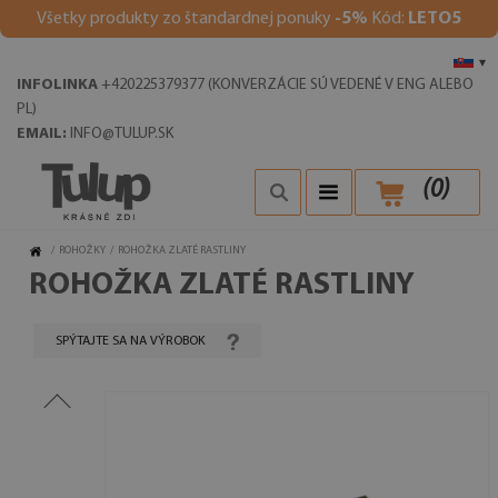
V
šetky produkty zo štandardnej ponuky
-5%
Kód:
LETO5
▾
INFOLINKA
+420225379377 (KONVERZÁCIE SÚ VEDENÉ V ENG ALEBO
PL)
EMAIL:
INFO@TULUP.SK
(
0
)
/
ROHOŽKY
/
ROHOŽKA ZLATÉ RASTLINY
ROHOŽKA ZLATÉ RASTLINY
SPÝTAJTE SA NA VÝROBOK