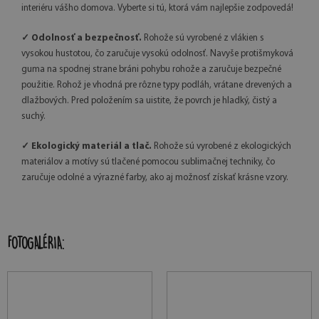
interiéru vášho domova. Vyberte si tú, ktorá vám najlepšie zodpovedá!
✓ Odolnosť a bezpečnosť.
Rohože sú vyrobené z vlákien s
vysokou hustotou, čo zaručuje vysokú odolnosť. Navyše protišmyková
guma na spodnej strane bráni pohybu rohože a zaručuje bezpečné
použitie. Rohož je vhodná pre rôzne typy podláh, vrátane drevených a
dlažbových. Pred položením sa uistite, že povrch je hladký, čistý a
suchý.
✓ Ekologický materiál a tlač.
Rohože sú vyrobené z ekologických
materiálov a motívy sú tlačené pomocou sublimačnej techniky, čo
zaručuje odolné a výrazné farby, ako aj možnosť získať krásne vzory.
FOTOGALÉRIA: