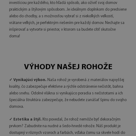
investíciou pre každého, kto hľadá spôsob, ako oživiť svoj domov
praktickým a štýlovým spôsobom. Je ideálnym doplnkom do predsiene
alebo do chodby, a s možnosťou vybrať si z niekoľkých veľkostí,
vrátane veľkých, je perfektným riešením pre každý domov. Nechajte sa
inšpirovať a vytvorte si priestor, v ktorom sa budete cítiť skutočne
doma!
VÝHODY NAŠEJ ROHOŽE
✓ Vynikajúci výkon.
Naša rohož je vyrobená z materiálov najvyššej
kvality, čo zabezpečuje efektívne a rýchle odstránenie nečistôt, bahna
alebo snehu. Odolné vlákna si vynikajúco poradia s nečistotami a ich
špeciálna štruktúra zabezpečuje, že nebudete zanášať špinu do svojho
domova.
✓ Estetika a štýl.
Kto povedal, že rohož nemôže byť dekoračným
prvkom? Zabudnite na nudné a šedo-hnedé rohože. Náš produkt je
dostupný v rôznych vzoroch a farbách, vďaka čomu sa skvele hodí do