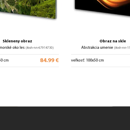
Skleneny obraz
Obraz na skle
 morské oko les
Abstrakcia umenie
(#osh-nn-67914730)
(#osh-nn-1
84.99 €
50 cm
veľkosť: 100x50 cm