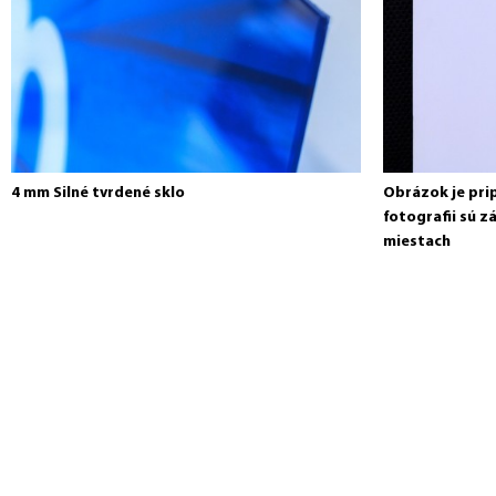
4 mm Silné tvrdené sklo
Obrázok je pri
fotografii sú z
miestach