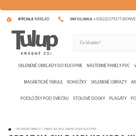
RÝCHLE
NÁKLAD
INFOLINKA
+420225379377 (KONVE
SKLENENÉ OBKLADY DO KUCHYNE
NÁSTENNÉ PANELY PVC
MAGNETICKÉ TABULE
ROHOŽKY
SKLENENÉ OBRAZY
AK
PODLOŽKY POD SVIEČKU
STOLOVÉ DOSKY
PLAGÁTY
PO
/
SKLENENÉ OBRAZY
/
OBRAZ NA SKLE JABLKO VODA KUCHYŇA