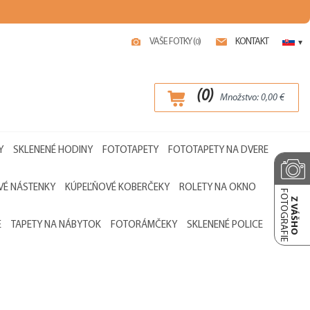
VAŠE FOTKY (
)
KONTAKT
0
▾
(
0
)
Množstvo:
0,00
€
Y
SKLENENÉ HODINY
FOTOTAPETY
FOTOTAPETY NA DVERE
É NÁSTENKY
KÚPEĽŇOVÉ KOBERČEKY
ROLETY NA OKNO
FOTOGRAFIE
Z VÁŠHO
E
TAPETY NA NÁBYTOK
FOTORÁMČEKY
SKLENENÉ POLICE