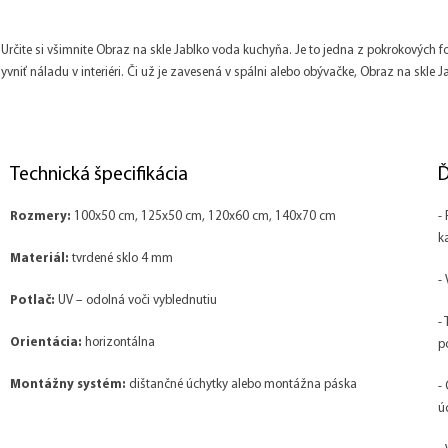
rčite si všimnite Obraz na skle Jablko voda kuchyňa. Je to jedna z pokrokových f
vniť náladu v interiéri. Či už je zavesená v spálni alebo obývačke, Obraz na skle
Technická špecifikácia
Ď
Rozmery:
100x50 cm, 125x50 cm, 120x60 cm, 140x70 cm
-
k
Materiál:
tvrdené sklo 4 mm
-
Potlač:
UV – odolná voči vyblednutiu
-
Orientácia:
horizontálna
p
Montážny systém:
dištančné úchytky alebo montážna páska
-
ú