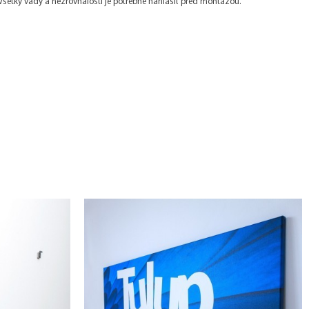
 Všetky vady a nezrovnalosti je potrebné nahlásiť pred montážou.