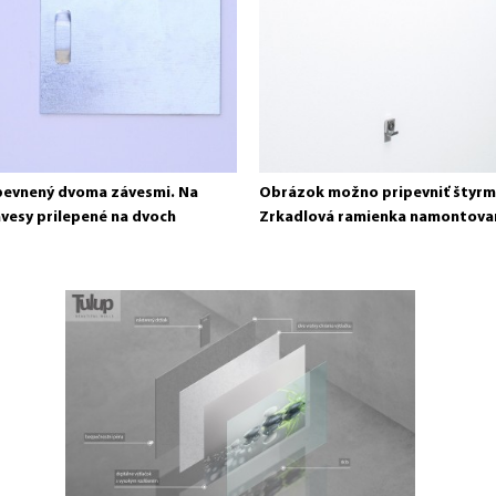
pevnený dvoma závesmi. Na
Obrázok možno pripevniť štyrmi
ávesy prilepené na dvoch
Zrkadlová ramienka namontova