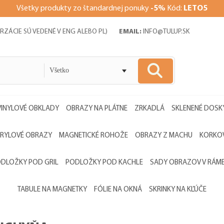
V
šetky produkty zo štandardnej ponuky
-5%
Kód:
LETO5
RZÁCIE SÚ VEDENÉ V ENG ALEBO PL)
EMAIL:
INFO@TULUP.SK
Všetko
VINYLOVÉ OBKLADY
OBRAZY NA PLÁTNE
ZRKADLÁ
SKLENENÉ DOSK
RYLOVÉ OBRAZY
MAGNETICKÉ ROHOŽE
OBRAZY Z MACHU
KORKOV
DLOŽKY POD GRIL
PODLOŽKY POD KACHLE
SADY OBRAZOV V RÁM
TABULE NA MAGNETKY
FÓLIE NA OKNÁ
SKRINKY NA KĽÚČE