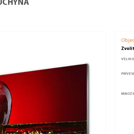
KUCHYŇA
Obje
Zvoli
VELIKO
PRÍVES
MNOŽS