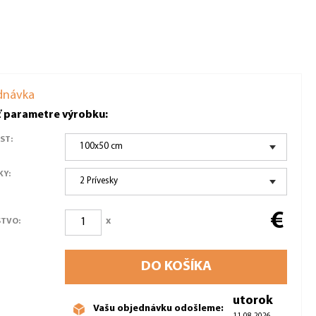
dnávka
ť parametre výrobku:
ST:
100x50 cm
KY:
2 Prívesky
€
x
TVO:
DO KOŠÍKA
utorok
Vašu objednávku odošleme: