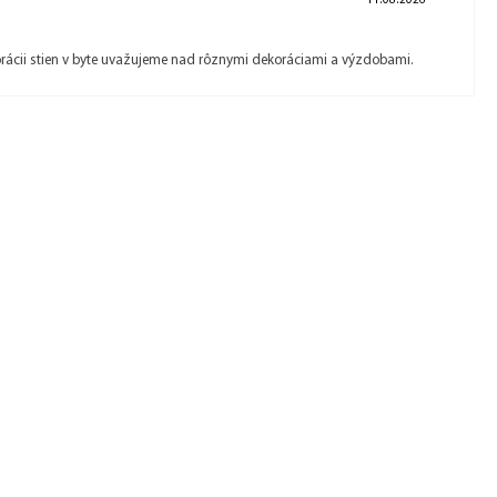
11.08.2026
orácii stien v byte uvažujeme nad rôznymi dekoráciami a výzdobami.