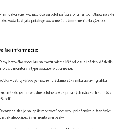
oriem dekorácie, vyznačujúca sa odolnosťou a originalitou. Obraz na skle
 Jablko voda kuchyňa priťahuje pozornosť a účinne mení celú výzdobu
alšie informácie:
 Farby hotového produktu sa môžu mierne líšiť od vizualizácie v dôsledku
alibrácie monitora a typu použitého atramentu.
 Vďaka vlastnej výrobe je možné na želanie zákazníka upraviť grafiku.
 Tvrdené sklo je mimoriadne odolné, avšak pri silných nárazoch sa môže
oškodiť.
 Obrazy na skle je najlepšie montovať pomocou priložených dištančných
chytiek alebo špeciálnej montážnej pásky.