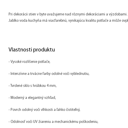
Pri dekorácii stien v byte uvažujeme nad rôznymi dekoráciami a výzdobami. U
Jablko voda kuchyňa má viacfarebnú, vynikajúcu kvalitu potlače a môže ovply
Vlastnosti produktu
- Vysoké rozlíšenie potlače,
- Intenzívne a trvácne farby odolné voči vyblednutiu,
- Tvrdené sklo s hrúbkou 4 mm,
- Moderný a elegantný vzhľad,
- Povrch odolný voči vlhkosti a ľahko čistiteľný,
- Odolnosť voči UV žiareniu a mechanickému poškodeniu,