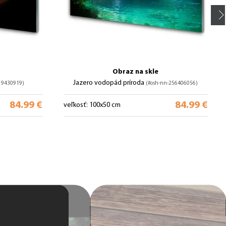
Obraz na skle
Jazero vodopád príroda
19430919)
(#osh-nn-256406056)
84.99 €
84.99 €
veľkosť: 100x50 cm