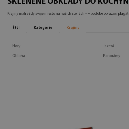
SKLENENÉ OBKLADY DO KUCHYNE
Krajiny mali vždy svoje miesto na našich stenách – v podobe obrazov, plagát
Štýl
Kategórie
Krajiny
Hory
Jazerá
Obloha
Panorámy