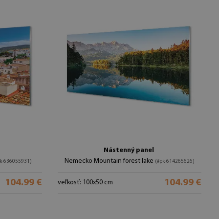
Nástenný panel
Nemecko Mountain forest lake
pk-636055931)
(#pk-614265626)
104.99 €
104.99 €
veľkosť: 100x50 cm