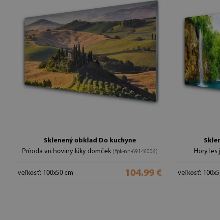
Sklenený obklad Do kuchyne
Skle
Príroda vrchoviny lúky domček
Hory les
(#pk-nn-69146006)
104.99 €
veľkosť: 100x50 cm
veľkosť: 100x