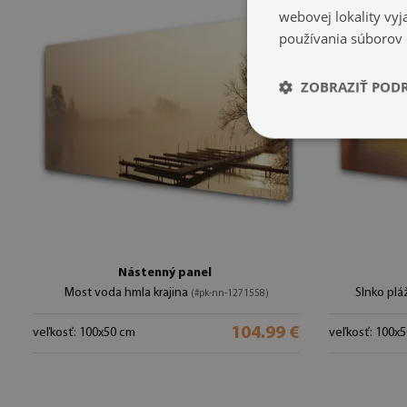
webovej lokality vy
používania súborov
ZOBRAZIŤ POD
Nástenný panel
Most voda hmla krajina
Slnko plá
(#pk-nn-1271558)
104.99 €
veľkosť: 100x50 cm
veľkosť: 100x