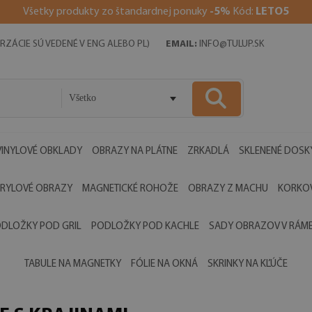
V
šetky produkty zo štandardnej ponuky
-5%
Kód:
LETO5
RZÁCIE SÚ VEDENÉ V ENG ALEBO PL)
EMAIL:
INFO@TULUP.SK
Všetko
VINYLOVÉ OBKLADY
OBRAZY NA PLÁTNE
ZRKADLÁ
SKLENENÉ DOSK
RYLOVÉ OBRAZY
MAGNETICKÉ ROHOŽE
OBRAZY Z MACHU
KORKOV
DLOŽKY POD GRIL
PODLOŽKY POD KACHLE
SADY OBRAZOV V RÁM
TABULE NA MAGNETKY
FÓLIE NA OKNÁ
SKRINKY NA KĽÚČE