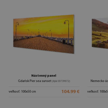
Nástenný panel
Gdańsk Pier sea sunset
Nemecko úd
(#pk-59739972)
104.99 €
veľkosť: 100x50 cm
veľkosť: 100x