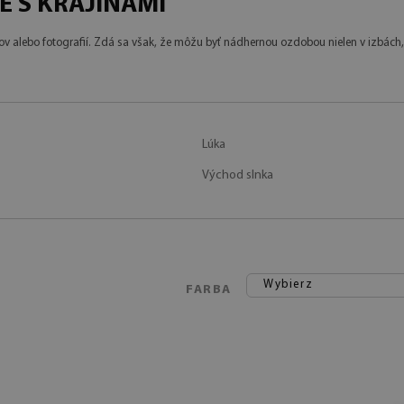
 S KRAJINAMI
ov alebo fotografií. Zdá sa však, že môžu byť nádhernou ozdobou nielen v izbách, 
Lúka
Východ slnka
Wybierz
FARBA