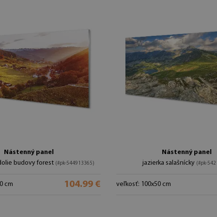
Nástenný panel
Nástenný panel
olie budovy forest
jazierka salašnícky
(#pk-544913365)
(#pk-542
104.99 €
50 cm
veľkosť: 100x50 cm