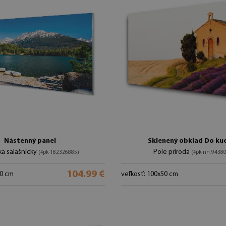
Nástenný panel
Sklenený obklad Do ku
rka salašnícky
Pole príroda
(#pk-182326885)
(#pk-nn-9438
104.99 €
50 cm
veľkosť: 100x50 cm