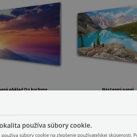
nený obklad Do kuchyne
Nástenný panel
hory príroda
Hory jazero príroda
(#pk-nn-47471562)
(#pk-nn-2
104.99 €
50 cm
veľkosť: 100x50 cm
okalita používa súbory cookie.
a používa súbory cookie na zlepšenie používateľskej skúsenosti. 