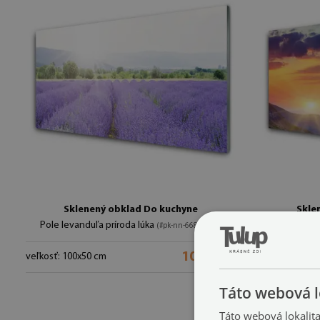
Sklenený obklad Do kuchyne
Skle
Pole levanduľa príroda lúka
Slnko 
(#pk-nn-66805296)
104.99 €
veľkosť: 100x50 cm
veľkosť: 100x
Táto webová l
Táto webová lokalit