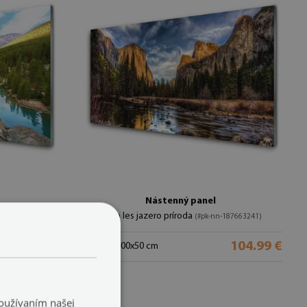
Nástenný panel
Hora les jazero príroda
8040110)
(#pk-nn-187663241)
104.99 €
104.99 €
veľkosť: 100x50 cm
Používaním našej