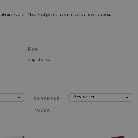
ale aj v kuchyni. Napríklad použitím sklenených panelov na stenu.
More
Západ slnka
Bestseller
ZORADENÉ
PODĽA: