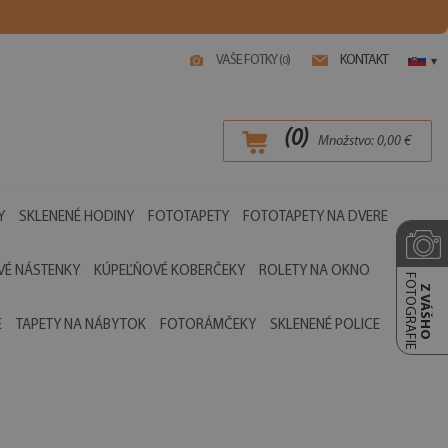
VAŠE FOTKY (
)
KONTAKT
0
▾
(
0
)
Množstvo:
0,00
€
Y
SKLENENÉ HODINY
FOTOTAPETY
FOTOTAPETY NA DVERE
É NÁSTENKY
KÚPEĽŇOVÉ KOBERČEKY
ROLETY NA OKNO
FOTOGRAFIE
Z VÁŠHO
E
TAPETY NA NÁBYTOK
FOTORÁMČEKY
SKLENENÉ POLICE