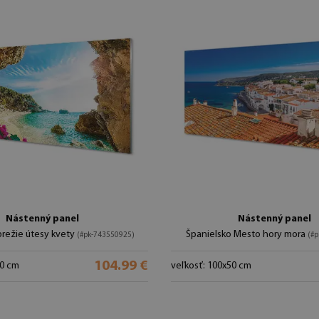
Nástenný panel
Nástenný panel
režie útesy kvety
Španielsko Mesto hory mora
(#pk-743550925)
(#
104.99 €
50 cm
veľkosť: 100x50 cm