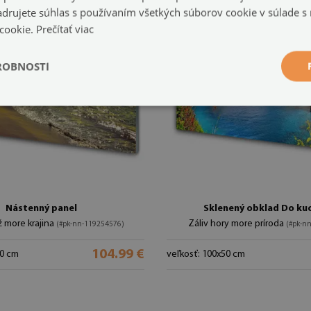
jadrujete súhlas s používaním všetkých súborov cookie v súlade s
 cookie.
Prečítať viac
ROBNOSTI
Nástenný panel
Sklenený obklad Do ku
ž more krajina
Záliv hory more príroda
(#pk-nn-119254576)
(#pk-n
104.99 €
50 cm
veľkosť: 100x50 cm