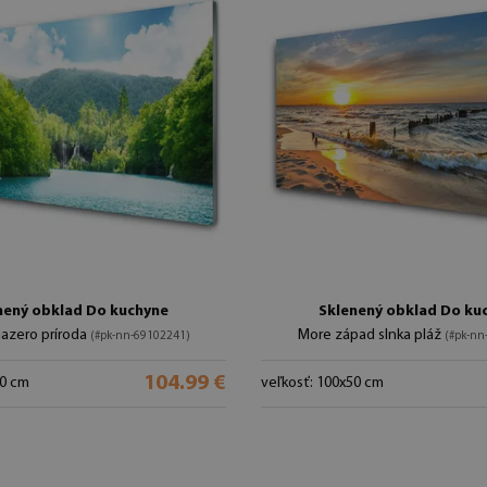
nený obklad Do kuchyne
Sklenený obklad Do ku
 jazero príroda
More západ slnka pláž
(#pk-nn-69102241)
(#pk-nn
104.99 €
50 cm
veľkosť: 100x50 cm