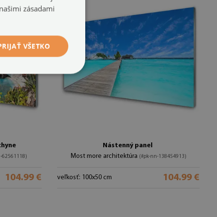
 našimi zásadami
PRIJAŤ VŠETKO
chyne
Nástenný panel
Most more architektúra
n-62561118)
(#pk-nn-138454913)
104.99 €
104.99 €
veľkosť: 100x50 cm