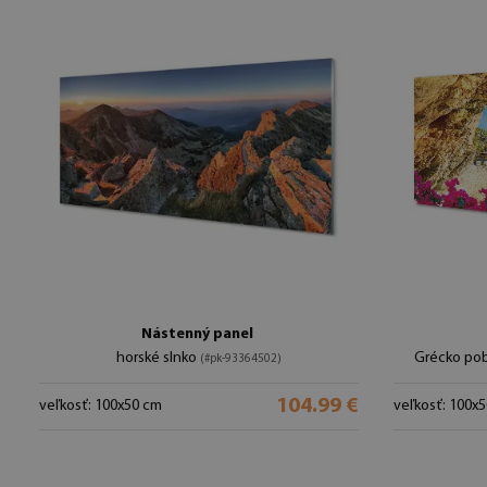
Nástenný panel
horské slnko
Grécko pob
(#pk-93364502)
104.99 €
veľkosť: 100x50 cm
veľkosť: 100x