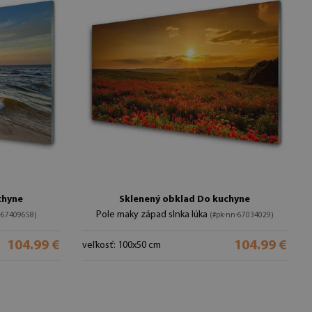
chyne
Sklenený obklad Do kuchyne
Pole maky západ slnka lúka
-67409658)
(#pk-nn-67034029)
104.99 €
104.99 €
veľkosť: 100x50 cm