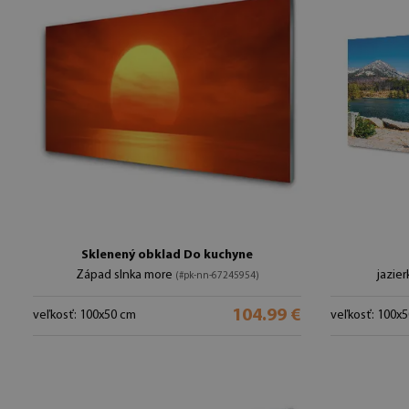
Sklenený obklad Do kuchyne
Západ slnka more
jazie
(#pk-nn-67245954)
104.99 €
veľkosť: 100x50 cm
veľkosť: 100x