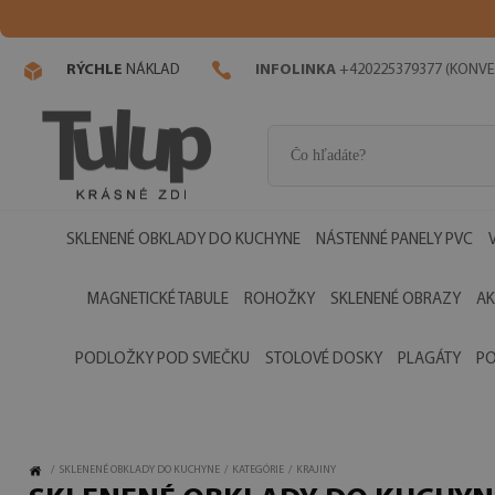
RÝCHLE
NÁKLAD
INFOLINKA
+420225379377 (KONVE
SKLENENÉ OBKLADY DO KUCHYNE
NÁSTENNÉ PANELY PVC
MAGNETICKÉ TABULE
ROHOŽKY
SKLENENÉ OBRAZY
AK
PODLOŽKY POD SVIEČKU
STOLOVÉ DOSKY
PLAGÁTY
PO
/
SKLENENÉ OBKLADY DO KUCHYNE
/
KATEGÓRIE
/
KRAJINY