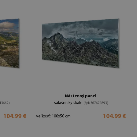
Nástenný panel
salašnícky skale
13662)
(#pk-367671893)
104.99 €
104.99 €
veľkosť: 100x50 cm