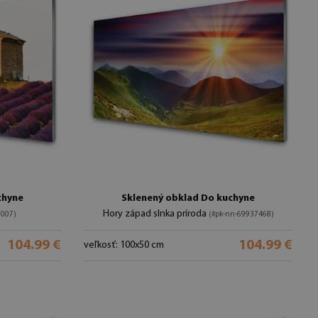
chyne
Sklenený obklad Do kuchyne
Hory západ slnka príroda
0007)
(#pk-nn-69937468)
104.99 €
104.99 €
veľkosť: 100x50 cm